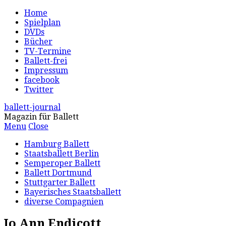
Home
Spielplan
DVDs
Bücher
TV-Termine
Ballett-frei
Impressum
facebook
Twitter
ballett-journal
Magazin für Ballett
Menu
Close
Hamburg Ballett
Staatsballett Berlin
Semperoper Ballett
Ballett Dortmund
Stuttgarter Ballett
Bayerisches Staatsballett
diverse Compagnien
Jo Ann Endicott