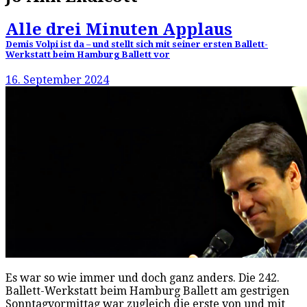
Alle drei Minuten Applaus
Demis Volpi ist da – und stellt sich mit seiner ersten Ballett-
Werkstatt beim Hamburg Ballett vor
16. September 2024
Es war so wie immer und doch ganz anders. Die 242.
Ballett-Werkstatt beim Hamburg Ballett am gestrigen
Sonntagvormittag war zugleich die erste von und mit