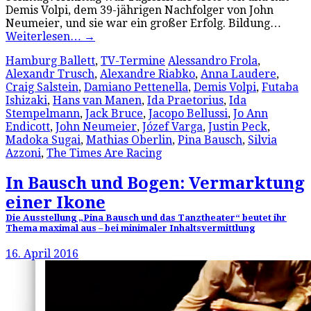
Demis Volpi, dem 39-jährigen Nachfolger von John
Neumeier, und sie war ein großer Erfolg. Bildung…
Weiterlesen…
→
Hamburg Ballett
,
TV-Termine
Alessandro Frola
,
Alexandr Trusch
,
Alexandre Riabko
,
Anna Laudere
,
Craig Salstein
,
Damiano Pettenella
,
Demis Volpi
,
Futaba
Ishizaki
,
Hans van Manen
,
Ida Praetorius
,
Ida
Stempelmann
,
Jack Bruce
,
Jacopo Bellussi
,
Jo Ann
Endicott
,
John Neumeier
,
Józef Varga
,
Justin Peck
,
Madoka Sugai
,
Mathias Oberlin
,
Pina Bausch
,
Silvia
Azzoni
,
The Times Are Racing
In Bausch und Bogen: Vermarktung
einer Ikone
Die Ausstellung „Pina Bausch und das Tanztheater“ beutet ihr
Thema maximal aus – bei minimaler Inhaltsvermittlung
16. April 2016