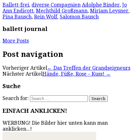
Ballett-frei
,
diverse Compagnien
Adolphe Binder
,
Jo
Ann Endicott
,
Mechthild Großmann
,
Miriam Leysner
,
Pina Bausch
,
Rein Wolf
,
Salomon Bausch
ballett journal
More Posts
Post navigation
Vorheriger Artikel
←
Das Treffen der Grandseigneurs
Nächster Artikel
Hände, Füße, Rose – Kuss!
→
Suche
Search for:
EINFACH ANKLICKEN!
WERBUNG! Die Bilder hier unten kann man
anklicken...!