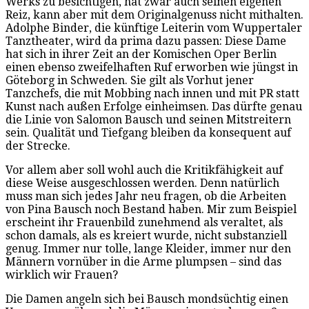
Werks zu besichtigen, hat zwar auch seinen eigenen
Reiz, kann aber mit dem Originalgenuss nicht mithalten.
Adolphe Binder, die künftige Leiterin vom Wuppertaler
Tanztheater, wird da prima dazu passen: Diese Dame
hat sich in ihrer Zeit an der Komischen Oper Berlin
einen ebenso zweifelhaften Ruf erworben wie jüngst in
Göteborg in Schweden. Sie gilt als Vorhut jener
Tanzchefs, die mit Mobbing nach innen und mit PR statt
Kunst nach außen Erfolge einheimsen. Das dürfte genau
die Linie von Salomon Bausch und seinen Mitstreitern
sein. Qualität und Tiefgang bleiben da konsequent auf
der Strecke.
Vor allem aber soll wohl auch die Kritikfähigkeit auf
diese Weise ausgeschlossen werden. Denn natürlich
muss man sich jedes Jahr neu fragen, ob die Arbeiten
von Pina Bausch noch Bestand haben. Mir zum Beispiel
erscheint ihr Frauenbild zunehmend als veraltet, als
schon damals, als es kreiert wurde, nicht substanziell
genug. Immer nur tolle, lange Kleider, immer nur den
Männern vornüber in die Arme plumpsen – sind das
wirklich wir Frauen?
Die Damen angeln sich bei Bausch mondsüchtig einen