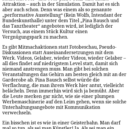
Attraktion – auch in der Simulation. Damit hat es sich
aber auch schon. Denn was einem als so genannte
„performative Ausstellung“ (Rein Wolfs, Intendant der
Bundeskunsthalle) unter dem Titel „Pina Bausch und
das Tanztheater“ angeboten wird, ist lediglich der
Versuch, aus einem Stück Kultur einen
Vergnügungspark zu machen.
Es gibt Mitmachaktionen statt Fotobeschau, Pseudo-
Diskussionen statt Auseinandersetzungen mit dem
Werk. Videos, Gelaber, wieder Videos, wieder Gelaber –
all dies findet auf niedrigstem Level statt, damit sich
niemand anstrengen muss. Man gibt bei solchen
Veranstaltungen das Gehirn am besten gleich mit an der
Garderobe ab. Pina Bausch selbst würde die
Verflachung, die man ihrem Werk hier antut, vielleicht
belächeln. Denn immerhin wird sich ja bemüht. Aber
die Leute merken gar nicht, wie sie einer plumpen
Werbemaschinerie auf den Leim gehen, wenn sie solche
Unterhaltungsangebote mit Kommunikation
verwechseln.
Ein bisschen ist es wie in einer Geisterbahn. Man darf
mal so tun, als sei man Künstler! Ja. Als sei man ein