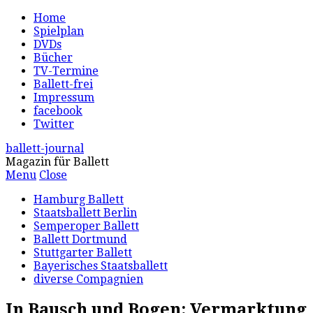
Home
Spielplan
DVDs
Bücher
TV-Termine
Ballett-frei
Impressum
facebook
Twitter
ballett-journal
Magazin für Ballett
Menu
Close
Hamburg Ballett
Staatsballett Berlin
Semperoper Ballett
Ballett Dortmund
Stuttgarter Ballett
Bayerisches Staatsballett
diverse Compagnien
In Bausch und Bogen: Vermarktung