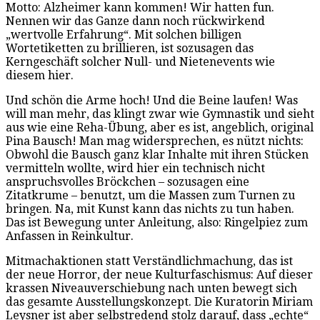
Motto: Alzheimer kann kommen! Wir hatten fun.
Nennen wir das Ganze dann noch rückwirkend
„wertvolle Erfahrung“. Mit solchen billigen
Wortetiketten zu brillieren, ist sozusagen das
Kerngeschäft solcher Null- und Nietenevents wie
diesem hier.
Und schön die Arme hoch! Und die Beine laufen! Was
will man mehr, das klingt zwar wie Gymnastik und sieht
aus wie eine Reha-Übung, aber es ist, angeblich, original
Pina Bausch! Man mag widersprechen, es nützt nichts:
Obwohl die Bausch ganz klar Inhalte mit ihren Stücken
vermitteln wollte, wird hier ein technisch nicht
anspruchsvolles Bröckchen – sozusagen eine
Zitatkrume – benutzt, um die Massen zum Turnen zu
bringen. Na, mit Kunst kann das nichts zu tun haben.
Das ist Bewegung unter Anleitung, also: Ringelpiez zum
Anfassen in Reinkultur.
Mitmachaktionen statt Verständlichmachung, das ist
der neue Horror, der neue Kulturfaschismus: Auf dieser
krassen Niveauverschiebung nach unten bewegt sich
das gesamte Ausstellungskonzept. Die Kuratorin Miriam
Leysner ist aber selbstredend stolz darauf, dass „echte“