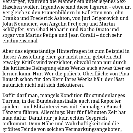
Versorger, während die Männer ein unterlegenes Sex-
Häschen wollen. Irgendwie sind diese Figuren – etwa im
Vergleich zu den Frauenbildern in Balletten von John
Cranko und Frederick Ashton, von Juri Grigorovich und
John Neumeier, von Angelin Preljocaj und Martin
Schläpfer, von Ohad Naharin und Nacho Duato und
sogar von Marius Petipa und Jean Coralli – doch sehr
eindimensional.
Aber das eigenständige Hinterfragen ist zum Beispiel in
dieser Ausstellung eher gar nicht mehr geboten. Auf
etwaige Kritik wird verzichtet, obwohl man nur durch
die kritische Befragung eines Werks auch etwas über es
lernen kann. Nur: Wer die polierte Oberfläche von Pina
Bausch schon für den Kern ihres Werks hält, der lässt
natürlich nicht mit sich diskutieren.
Dafür darf man, mangels Kondition für stundenlanges
Turnen, in der Bundeskunsthalle auch mal Reporter
spielen – und Blitzinterviews mit ehemaligen Bausch-
Tänzern führen. Allerdings: Nur fünf Minuten Zeit hat
man dafür. Damit nur ja kein echtes Gespräch
aufkommt. Denn Nähe und Wahrhaftigkeit sind die
größtes Feinde von solchen Vermarkungsangeboten,