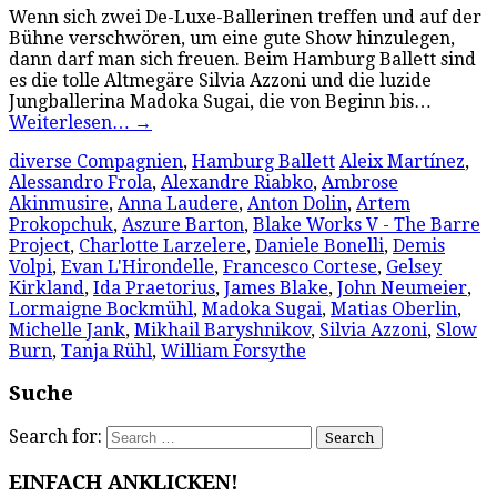
Wenn sich zwei De-Luxe-Ballerinen treffen und auf der
Bühne verschwören, um eine gute Show hinzulegen,
dann darf man sich freuen. Beim Hamburg Ballett sind
es die tolle Altmegäre Silvia Azzoni und die luzide
Jungballerina Madoka Sugai, die von Beginn bis…
Weiterlesen…
→
diverse Compagnien
,
Hamburg Ballett
Aleix Martínez
,
Alessandro Frola
,
Alexandre Riabko
,
Ambrose
Akinmusire
,
Anna Laudere
,
Anton Dolin
,
Artem
Prokopchuk
,
Aszure Barton
,
Blake Works V - The Barre
Project
,
Charlotte Larzelere
,
Daniele Bonelli
,
Demis
Volpi
,
Evan L'Hirondelle
,
Francesco Cortese
,
Gelsey
Kirkland
,
Ida Praetorius
,
James Blake
,
John Neumeier
,
Lormaigne Bockmühl
,
Madoka Sugai
,
Matias Oberlin
,
Michelle Jank
,
Mikhail Baryshnikov
,
Silvia Azzoni
,
Slow
Burn
,
Tanja Rühl
,
William Forsythe
Suche
Search for:
EINFACH ANKLICKEN!