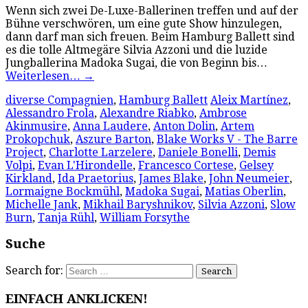
Wenn sich zwei De-Luxe-Ballerinen treffen und auf der
Bühne verschwören, um eine gute Show hinzulegen,
dann darf man sich freuen. Beim Hamburg Ballett sind
es die tolle Altmegäre Silvia Azzoni und die luzide
Jungballerina Madoka Sugai, die von Beginn bis…
Weiterlesen…
→
diverse Compagnien
,
Hamburg Ballett
Aleix Martínez
,
Alessandro Frola
,
Alexandre Riabko
,
Ambrose
Akinmusire
,
Anna Laudere
,
Anton Dolin
,
Artem
Prokopchuk
,
Aszure Barton
,
Blake Works V - The Barre
Project
,
Charlotte Larzelere
,
Daniele Bonelli
,
Demis
Volpi
,
Evan L'Hirondelle
,
Francesco Cortese
,
Gelsey
Kirkland
,
Ida Praetorius
,
James Blake
,
John Neumeier
,
Lormaigne Bockmühl
,
Madoka Sugai
,
Matias Oberlin
,
Michelle Jank
,
Mikhail Baryshnikov
,
Silvia Azzoni
,
Slow
Burn
,
Tanja Rühl
,
William Forsythe
Suche
Search for:
EINFACH ANKLICKEN!