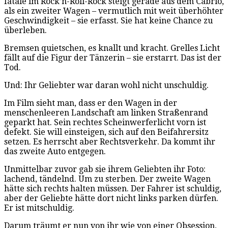
fatale im Rock’n-Roll-Rock steigt gerade aus dem Cabrio,
als ein zweiter Wagen – vermutlich mit weit überhöhter
Geschwindigkeit – sie erfasst. Sie hat keine Chance zu
überleben.
Bremsen quietschen, es knallt und kracht. Grelles Licht
fällt auf die Figur der Tänzerin – sie erstarrt. Das ist der
Tod.
Und: Ihr Geliebter war daran wohl nicht unschuldig.
Im Film sieht man, dass er den Wagen in der
menschenleeren Landschaft am linken Straßenrand
geparkt hat. Sein rechtes Scheinwerferlicht vorn ist
defekt. Sie will einsteigen, sich auf den Beifahrersitz
setzen. Es herrscht aber Rechtsverkehr. Da kommt ihr
das zweite Auto entgegen.
Unmittelbar zuvor gab sie ihrem Geliebten ihr Foto:
lachend, tändelnd. Um zu sterben. Der zweite Wagen
hätte sich rechts halten müssen. Der Fahrer ist schuldig,
aber der Geliebte hätte dort nicht links parken dürfen.
Er ist mitschuldig.
Darum träumt er nun von ihr wie von einer Obsession,