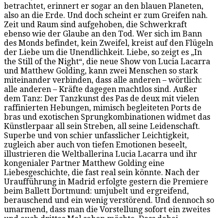
betrachtet, erinnert er sogar an den blauen Planeten,
also an die Erde. Und doch scheint er zum Greifen nah.
Zeit und Raum sind aufgehoben, die Schwerkraft
ebenso wie der Glaube an den Tod. Wer sich im Bann
des Monds befindet, kein Zweifel, kreist auf den Flügeln
der Liebe um die Unendlichkeit. Liebe, so zeigt es „In
the Still of the Night“, die neue Show von Lucia Lacarra
und Matthew Golding, kann zwei Menschen so stark
miteinander verbinden, dass alle anderen – wörtlich:
alle anderen – Kräfte dagegen machtlos sind. Außer
dem Tanz: Der Tanzkunst des Pas de deux mit vielen
raffinierten Hebungen, mimisch begleiteten Ports de
bras und exotischen Sprungkombinationen widmet das
Künstlerpaar all sein Streben, all seine Leidenschaft.
Superbe und von schier unfasslicher Leichtigkeit,
zugleich aber auch von tiefen Emotionen beseelt,
illustrieren die Weltballerina Lucia Lacarra und ihr
kongenialer Partner Matthew Golding eine
Liebesgeschichte, die fast real sein könnte. Nach der
Uraufführung in Madrid erfolgte gestern die Premiere
beim Ballett Dortmund: umjubelt und ergreifend,
berauschend und ein wenig verstörend. Und dennoch so
umarmend, dass man die Vorstellung sofort ein zweites