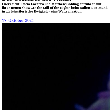
Unerreicht: Lucia Lacarra und Matthew Golding entführen mit
ihrer neuen Show „In the Still of the Night” beim Ballett Dortmund
in die künstlerische Ewigkeit – eine Weltsensation
17. Oktober 2021