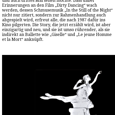
und auch drittes Mal sehen möchte. Dass dabei
Erinnerungen an den Film „Dirty Dancing“ wach
werden, dessen Schmusemusik „In the Still of the Night“
nicht nur zitiert, sondern zur Rahmenhandlung auch
abgespielt wird, erfreut alle, die nach 1987 dafür ins
Kino pilgerten. Die Story, die jetzt erzählt wird, ist aber
einzigartig und neu, und sie ist umso rührender, als sie
indirekt an Ballette wie „Giselle“ und „Le jeune Homme
et la Mort“ anknüpft.