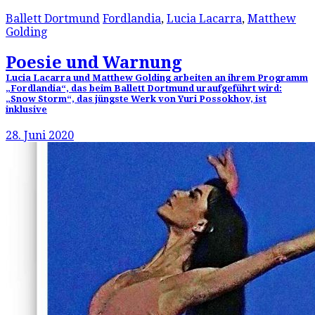
Ballett Dortmund
Fordlandia
,
Lucia Lacarra
,
Matthew
Golding
Poesie und Warnung
Lucia Lacarra und Matthew Golding arbeiten an ihrem Programm
„Fordlandia“, das beim Ballett Dortmund uraufgeführt wird:
„Snow Storm“, das jüngste Werk von Yuri Possokhov, ist
inklusive
28. Juni 2020