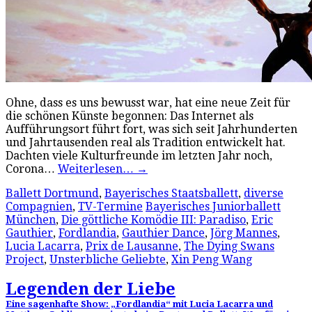
Ohne, dass es uns bewusst war, hat eine neue Zeit für
die schönen Künste begonnen: Das Internet als
Aufführungsort führt fort, was sich seit Jahrhunderten
und Jahrtausenden real als Tradition entwickelt hat.
Dachten viele Kulturfreunde im letzten Jahr noch,
Corona…
Weiterlesen…
→
Ballett Dortmund
,
Bayerisches Staatsballett
,
diverse
Compagnien
,
TV-Termine
Bayerisches Juniorballett
München
,
Die göttliche Komödie III: Paradiso
,
Eric
Gauthier
,
Fordlandia
,
Gauthier Dance
,
Jörg Mannes
,
Lucia Lacarra
,
Prix de Lausanne
,
The Dying Swans
Project
,
Unsterbliche Geliebte
,
Xin Peng Wang
Legenden der Liebe
Eine sagenhafte Show: „Fordlandia“ mit Lucia Lacarra und