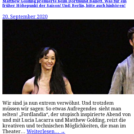
Matthew Golding premierte beim Dortmund Ballett. Was für ein
früher Höhepunkt der Saison! Und: Berlin, bitte auch hinhören!
20. September 2020
Wir sind ja nun extrem verwöhnt. Und trotzdem
müssen wir sagen: So etwas Aufregendes sieht man
selten! „Fordlandia“, der utopisch inspirierte Abend von
und mit Lucia Lacarra und Matthew Golding, reizt die
kreativen und technischen Möglichkeiten, die man im
Theater…
Weiterlesen…
→