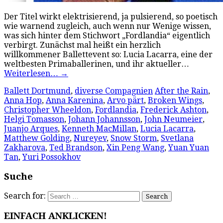
Der Titel wirkt elektrisierend, ja pulsierend, so poetisch
wie warnend zugleich, auch wenn nur Wenige wissen,
was sich hinter dem Stichwort „Fordlandia“ eigentlich
verbirgt. Zunächst mal heißt ein herzlich
willkommener Ballettevent so: Lucia Lacarra, eine der
weltbesten Primaballerinen, und ihr aktueller…
Weiterlesen…
→
Ballett Dortmund
,
diverse Compagnien
After the Rain
,
Anna Hop
,
Anna Karenina
,
Arvo pärt
,
Broken Wings
,
Christopher Wheeldon
,
Fordlandia
,
Frederick Ashton
,
Helgi Tomasson
,
Johann Johannsson
,
John Neumeier
,
Juanjo Arques
,
Kenneth MacMillan
,
Lucia Lacarra
,
Matthew Golding
,
Nureyev
,
Snow Storm
,
Svetlana
Zakharova
,
Ted Brandson
,
Xin Peng Wang
,
Yuan Yuan
Tan
,
Yuri Possokhov
Suche
Search for:
EINFACH ANKLICKEN!