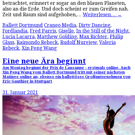
betrachtet, erinnert er sogar an den blauen Planeten,
also an die Erde. Und doch scheint er zum Greifen nah.
Zeit und Raum sind aufgehoben,…
Weiterlesen…
→
Ballett Dortmund
Craneo Media
,
Dirty Dancing
,
Fordlandia
,
Fred Parris
,
Giselle
,
In the Still of the Night
,
Lucia Lacarra
,
Matthew Golding
,
Max Richter
,
Philip
Glass
,
Raimondo Rebeck
,
Rudolf Nurejew
,
Valeria
Rebeck
,
Xin Peng Wang
Eine neue Ära beginnt
Am Montag beginnt der Prix de Lausanne – erstmals online. Auch
Xin Peng Wang vom Ballett Dortmund tritt mit seiner nächsten
Matinee online an, ebenso ein ballettöses Großunternehmen von
Eric Gauthier in Stuttgart
31. Januar 2021