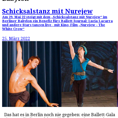
Schicksalstanz mit Nurejew
Am 29. Mai 22 steigt mit dem „Schicksalstanz mit Nurejew“ im
Berliner Babylon ein Benefiz fürs Ballett-Journal: Lucia Lacarra
und andere Stars tanzen live - mit Kino-Film „Nurejew – The
White Crow“
25. März 2022
Das hat es in Berlin noch nie gegeben: eine Ballett-Gala