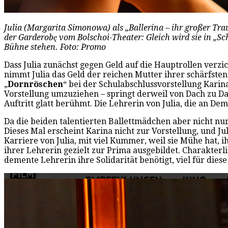
Julia (Margarita Simonowa) als „Ballerina – ihr großer Tr
der Garderobę vom Bolschoi-Theater: Gleich wird sie in „S
Bühne stehen. Foto: Promo
Dass Julia zunächst gegen Geld auf die Hauptrollen verzi
nimmt Julia das Geld der reichen Mutter ihrer schärfste
„
Dornröschen
“ bei der Schulabschlussvorstellung Karina
Vorstellung umzuziehen – springt derweil von Dach zu Da
Auftritt glatt berühmt. Die Lehrerin von Julia, die an D
Da die beiden talentierten Ballettmädchen aber nicht nur 
Dieses Mal erscheint Karina nicht zur Vorstellung, und Ju
Karriere von Julia, mit viel Kummer, weil sie Mühe hat,
ihrer Lehrerin gezielt zur Prima ausgebildet. Charakterlich
demente Lehrerin ihre Solidarität benötigt, viel für diese