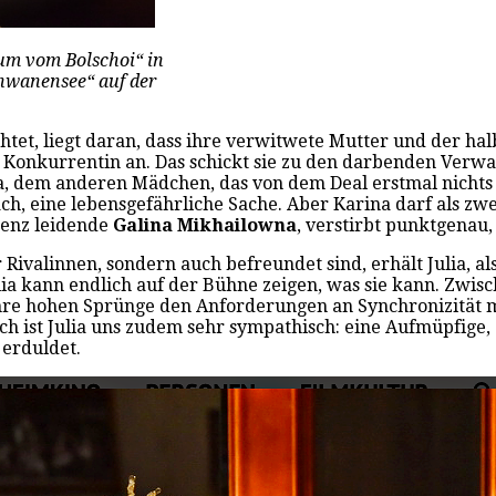
aum vom Bolschoi“ in
chwanensee“ auf der
chtet, liegt daran, dass ihre verwitwete Mutter und der h
n Konkurrentin an. Das schickt sie zu den darbenden Verw
, dem anderen Mädchen, das von dem Deal erstmal nichts wei
ch, eine lebensgefährliche Sache. Aber Karina darf als zw
emenz leidende
Galina Mikhailowna
, verstirbt punktgenau, 
Rivalinnen, sondern auch befreundet sind, erhält Julia, als
lia kann endlich auf der Bühne zeigen, was sie kann. Zwisc
 ihre hohen Sprünge den Anforderungen an Synchronizität m
 ist Julia uns zudem sehr sympathisch: eine Aufmüpfige, die 
 erduldet.