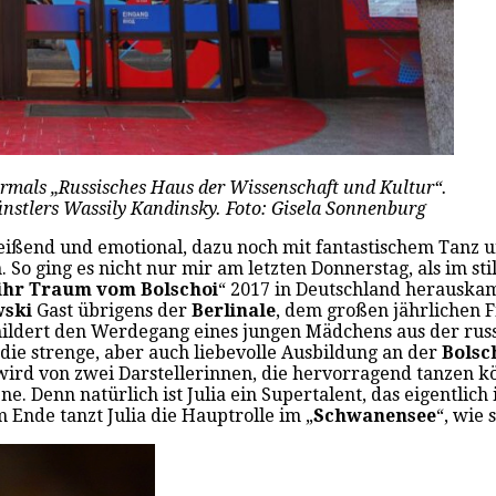
vormals „Russisches Haus der Wissenschaft und Kultur“.
nstlers Wassily Kandinsky. Foto: Gisela Sonnenburg
reißend und emotional, dazu noch mit fantastischem Tanz un
So ging es nicht nur mir am letzten Donnerstag, als im sti
 ihr Traum vom Bolschoi
“ 2017 in Deutschland herauskam
ski
Gast übrigens der
Berlinale
, dem großen jährlichen Fi
childert den Werdegang eines jungen Mädchens aus der rus
 die strenge, aber auch liebevolle Ausbildung an der
Bolsc
, wird von zwei Darstellerinnen, die hervorragend tanzen 
ne. Denn natürlich ist Julia ein Supertalent, das eigentlich
 Ende tanzt Julia die Hauptrolle im „
Schwanensee
“, wie 