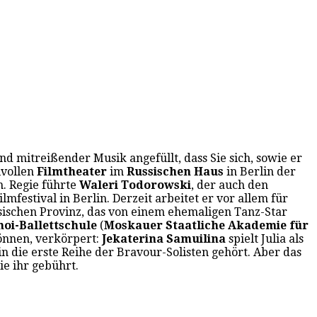
d mitreißender Musik angefüllt, dass Sie sich, sowie er
lvollen
Filmtheater
im
Russischen Haus
in Berlin der
. Regie führte
Waleri Todorowski
, der auch den
lmfestival in Berlin. Derzeit arbeitet er vor allem für
sischen Provinz, das von einem ehemaligen Tanz-Star
hoi-Ballettschule
(
Moskauer Staatliche Akademie für
können, verkörpert:
Jekaterina Samuilina
spielt Julia als
 in die erste Reihe der Bravour-Solisten gehört. Aber das
sie ihr gebührt.