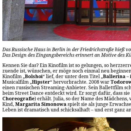
Das Russische Haus in Berlin in der Friedrichstraße hieß 
Das Design des Eingangsbereichs erinnert an Motive des Kü
Kennen Sie das? Ein Kinofilm ist so gelungen, so herzzer
zuende ist, wünschen, er möge noch einmal neu beginnen. 
Kinofilm „
Bolshoi
“ lief, der unter dem Titel „
Ballerina –
Musicalfilm „
Hipster
“ hervorbrachte. 2008 war
Todorow
einen russischen Streaming-Anbieter. Sein Ballettfilm s
beim Street Dance entdeckt wird. Er sorgt dafür, dass sie
Choreografie
) erhält. Julia, so der Name des Mädchens
Kind,
Margarita Simonowa
spielt sie als junge Erwachse
Leben ist dramatisch und schicksalhaft – und erst ganz am