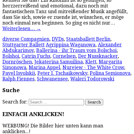
Kennen Sie das? Ein Kinofilm ist so gelungen, so
herzzerreißend und emotional, dazu noch mit
fantastischem Tanz und mitreißender Musik angefüllt,
dass Sie sich, sowie er zuende ist, wünschen, er möge
noch einmal neu beginnen. So ging es nicht nur…
Weiterlesen…
→
diverse Compagnien
,
DVDs
,
Staatsballett Berlin
,
Stuttgarter Ballett
Agrippina Waganowa
,
Alexander
Abdukarimov
,
Ballerina - ihr Traum vom Bolschoi
,
Bolshoi
,
Catrin Fuchs
,
Cornelsen
,
Der Nussknacker
,
Dornröschen
,
Jekaterina Samuilina
,
Klett
,
Margarita
Simonowa
,
Marina Appel
,
Nurejew - The White Crow
,
Pavel Isvolskij
,
Peter I. Tschaikowsky
,
Polina Semionova
,
Ralph Fiennes
,
Schwanensee
,
Waleri Todorowski
Suche
Search for:
EINFACH ANKLICKEN!
WERBUNG! Die Bilder hier unten kann man
anklicken...!