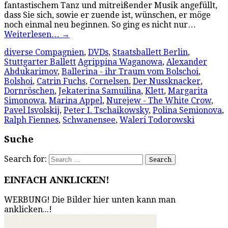
fantastischem Tanz und mitreißender Musik angefüllt,
dass Sie sich, sowie er zuende ist, wünschen, er möge
noch einmal neu beginnen. So ging es nicht nur…
Weiterlesen…
→
diverse Compagnien
,
DVDs
,
Staatsballett Berlin
,
Stuttgarter Ballett
Agrippina Waganowa
,
Alexander
Abdukarimov
,
Ballerina - ihr Traum vom Bolschoi
,
Bolshoi
,
Catrin Fuchs
,
Cornelsen
,
Der Nussknacker
,
Dornröschen
,
Jekaterina Samuilina
,
Klett
,
Margarita
Simonowa
,
Marina Appel
,
Nurejew - The White Crow
,
Pavel Isvolskij
,
Peter I. Tschaikowsky
,
Polina Semionova
,
Ralph Fiennes
,
Schwanensee
,
Waleri Todorowski
Suche
Search for:
EINFACH ANKLICKEN!
WERBUNG! Die Bilder hier unten kann man
anklicken...!