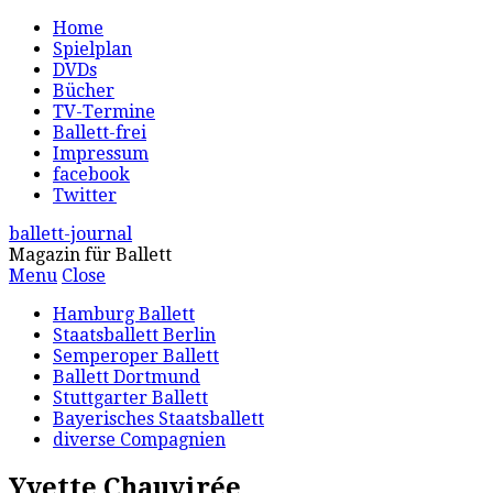
Home
Spielplan
DVDs
Bücher
TV-Termine
Ballett-frei
Impressum
facebook
Twitter
ballett-journal
Magazin für Ballett
Menu
Close
Hamburg Ballett
Staatsballett Berlin
Semperoper Ballett
Ballett Dortmund
Stuttgarter Ballett
Bayerisches Staatsballett
diverse Compagnien
Yvette Chauvirée