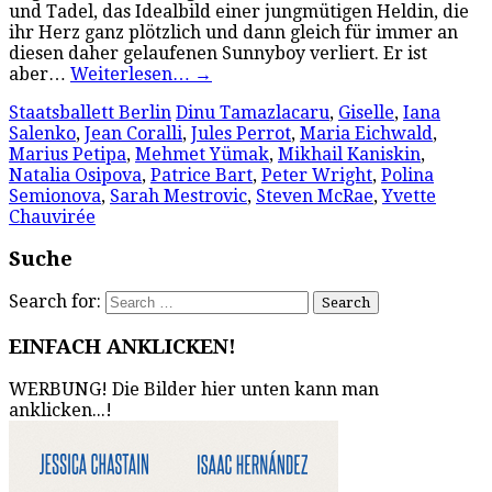
und Tadel, das Idealbild einer jungmütigen Heldin, die
ihr Herz ganz plötzlich und dann gleich für immer an
diesen daher gelaufenen Sunnyboy verliert. Er ist
aber…
Weiterlesen…
→
Staatsballett Berlin
Dinu Tamazlacaru
,
Giselle
,
Iana
Salenko
,
Jean Coralli
,
Jules Perrot
,
Maria Eichwald
,
Marius Petipa
,
Mehmet Yümak
,
Mikhail Kaniskin
,
Natalia Osipova
,
Patrice Bart
,
Peter Wright
,
Polina
Semionova
,
Sarah Mestrovic
,
Steven McRae
,
Yvette
Chauvirée
Suche
Search for:
EINFACH ANKLICKEN!
WERBUNG! Die Bilder hier unten kann man
anklicken...!