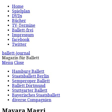
Home
Spielplan
DVDs
Bücher
TV-Termine
Ballett-frei
Impressum
facebook
Twitter
ballett-journal
Magazin für Ballett
Menu
Close
Hamburg Ballett
Staatsballett Berlin
Semperoper Ballett
Ballett Dortmund
Stuttgarter Ballett
Bayerisches Staatsballett
diverse Compagnien
Mayara Magri