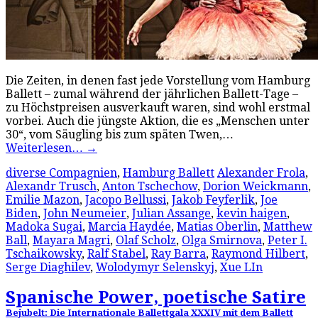
Die Zeiten, in denen fast jede Vorstellung vom Hamburg
Ballett – zumal während der jährlichen Ballett-Tage –
zu Höchstpreisen ausverkauft waren, sind wohl erstmal
vorbei. Auch die jüngste Aktion, die es „Menschen unter
30“, vom Säugling bis zum späten Twen,…
Weiterlesen…
→
diverse Compagnien
,
Hamburg Ballett
Alexander Frola
,
Alexandr Trusch
,
Anton Tschechow
,
Dorion Weickmann
,
Emilie Mazon
,
Jacopo Bellussi
,
Jakob Feyferlik
,
Joe
Biden
,
John Neumeier
,
Julian Assange
,
kevin haigen
,
Madoka Sugai
,
Marcia Haydée
,
Matias Oberlin
,
Matthew
Ball
,
Mayara Magri
,
Olaf Scholz
,
Olga Smirnova
,
Peter I.
Tschaikowsky
,
Ralf Stabel
,
Ray Barra
,
Raymond Hilbert
,
Serge Diaghilev
,
Wolodymyr Selenskyj
,
Xue LIn
Spanische Power, poetische Satire
Bejubelt: Die Internationale Ballettgala XXXIV mit dem Ballett