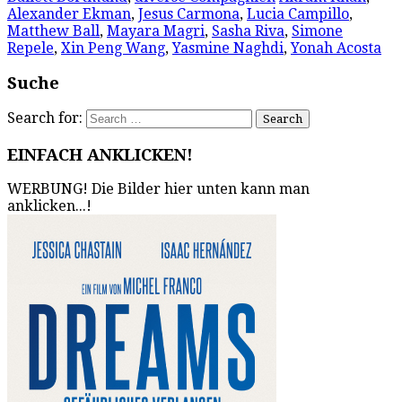
Alexander Ekman
,
Jesus Carmona
,
Lucia Campillo
,
Matthew Ball
,
Mayara Magri
,
Sasha Riva
,
Simone
Repele
,
Xin Peng Wang
,
Yasmine Naghdi
,
Yonah Acosta
Suche
Search for:
EINFACH ANKLICKEN!
WERBUNG! Die Bilder hier unten kann man
anklicken...!