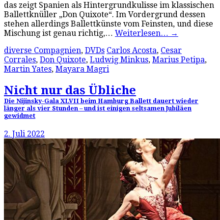
das zeigt Spanien als Hintergrundkulisse im klassischen
Ballettknüller „Don Quixote“. Im Vordergrund dessen
stehen allerdings Ballettkünste vom Feinsten, und diese
Mischung ist genau richtig,…
Weiterlesen…
→
diverse Compagnien
,
DVDs
Carlos Acosta
,
Cesar
Corrales
,
Don Quixote
,
Ludwig Minkus
,
Marius Petipa
,
Martin Yates
,
Mayara Magri
Nicht nur das Übliche
Die Nijinsky-Gala XLVII beim Hamburg Ballett dauert wieder
länger als vier Stunden – und ist einigen seltsamen Jubiläen
gewidmet
2. Juli 2022