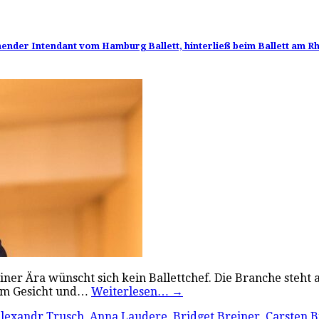
ehender Intendant vom Hamburg Ballett, hinterließ beim Ballett am R
einer Ära wünscht sich kein Ballettchef. Die Branche steht
dem Gesicht und…
Weiterlesen…
→
lexandr Trusch
,
Anna Laudere
,
Bridget Breiner
,
Carsten 