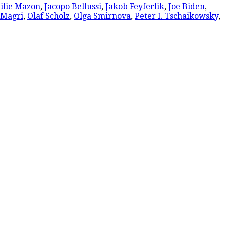
ilie Mazon
,
Jacopo Bellussi
,
Jakob Feyferlik
,
Joe Biden
,
 Magri
,
Olaf Scholz
,
Olga Smirnova
,
Peter I. Tschaikowsky
,