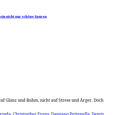
hein nicht nur schöne Spuren
 auf Glanz und Ruhm, nicht auf Stress und Ärger. Doch
Brosda
,
Christopher Evans
,
Damiano Pettenella
,
Demis