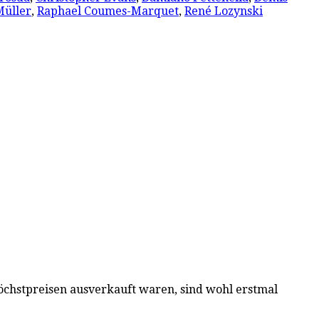
Müller
,
Raphael Coumes-Marquet
,
René Lozynski
Höchstpreisen ausverkauft waren, sind wohl erstmal