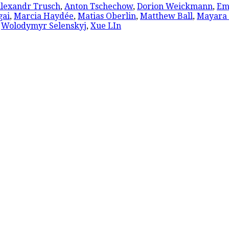
lexandr Trusch
,
Anton Tschechow
,
Dorion Weickmann
,
Em
gai
,
Marcia Haydée
,
Matias Oberlin
,
Matthew Ball
,
Mayara
,
Wolodymyr Selenskyj
,
Xue LIn