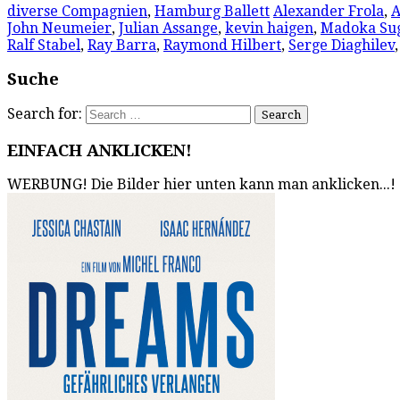
diverse Compagnien
,
Hamburg Ballett
Alexander Frola
,
A
John Neumeier
,
Julian Assange
,
kevin haigen
,
Madoka Su
Ralf Stabel
,
Ray Barra
,
Raymond Hilbert
,
Serge Diaghilev
Suche
Search for:
EINFACH ANKLICKEN!
WERBUNG! Die Bilder hier unten kann man anklicken...!