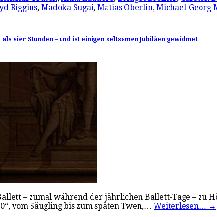
yd Riggins
,
Madoka Sugai
,
Matias Oberlin
,
Michael-Georg 
als vier Stunden – und ist einigen seltsamen Jubiläen gewidmet
Ballett – zumal während der jährlichen Ballett-Tage – zu 
 30“, vom Säugling bis zum späten Twen,…
Weiterlesen…
→