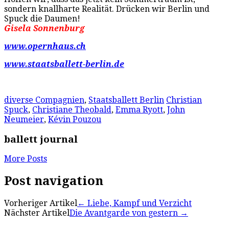
sondern knallharte Realität. Drücken wir Berlin und
Spuck die Daumen!
Gisela Sonnenburg
www.opernhaus.ch
www.staatsballett-berlin.de
diverse Compagnien
,
Staatsballett Berlin
Christian
Spuck
,
Christiane Theobald
,
Emma Ryott
,
John
Neumeier
,
Kévin Pouzou
ballett journal
More Posts
Post navigation
Vorheriger Artikel
←
Liebe, Kampf und Verzicht
Nächster Artikel
Die Avantgarde von gestern
→