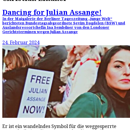
Dancing for Julian Assange!
In der Maigalerie der Berliner Tageszeitung „junge Welt“
berichteten Bundestagsabgeordnete Sevim Dagdelen (BSW) und
Auslandsressortchefin Ina Sembdner von den Londoner
Gerichtsterminen wegen Julian Assange
24. Februar 2024
Er ist ein wandelndes Symbol für die weggesperrte