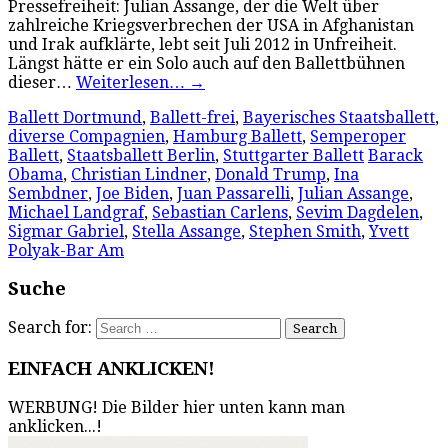
Pressefreiheit: Julian Assange, der die Welt über
zahlreiche Kriegsverbrechen der USA in Afghanistan
und Irak aufklärte, lebt seit Juli 2012 in Unfreiheit.
Längst hätte er ein Solo auch auf den Ballettbühnen
dieser…
Weiterlesen…
→
Ballett Dortmund
,
Ballett-frei
,
Bayerisches Staatsballett
,
diverse Compagnien
,
Hamburg Ballett
,
Semperoper
Ballett
,
Staatsballett Berlin
,
Stuttgarter Ballett
Barack
Obama
,
Christian Lindner
,
Donald Trump
,
Ina
Sembdner
,
Joe Biden
,
Juan Passarelli
,
Julian Assange
,
Michael Landgraf
,
Sebastian Carlens
,
Sevim Dagdelen
,
Sigmar Gabriel
,
Stella Assange
,
Stephen Smith
,
Yvett
Polyak-Bar Am
Suche
Search for:
EINFACH ANKLICKEN!
WERBUNG! Die Bilder hier unten kann man
anklicken...!