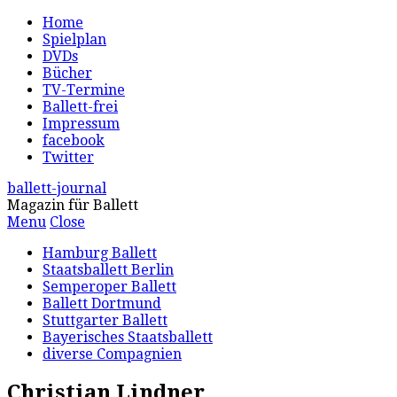
Home
Spielplan
DVDs
Bücher
TV-Termine
Ballett-frei
Impressum
facebook
Twitter
ballett-journal
Magazin für Ballett
Menu
Close
Hamburg Ballett
Staatsballett Berlin
Semperoper Ballett
Ballett Dortmund
Stuttgarter Ballett
Bayerisches Staatsballett
diverse Compagnien
Christian Lindner