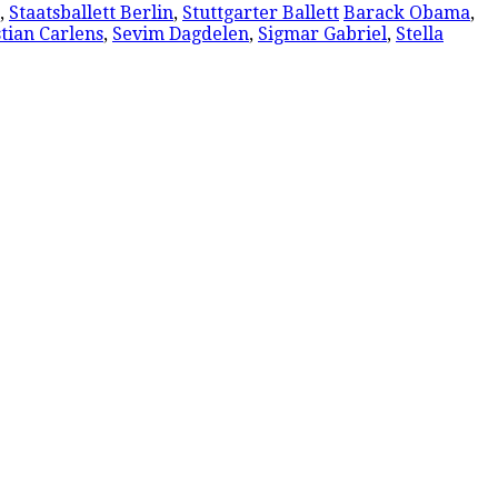
,
Staatsballett Berlin
,
Stuttgarter Ballett
Barack Obama
,
tian Carlens
,
Sevim Dagdelen
,
Sigmar Gabriel
,
Stella