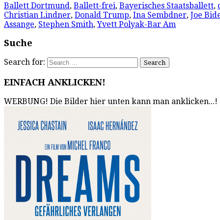
Ballett Dortmund
,
Ballett-frei
,
Bayerisches Staatsballett
,
Christian Lindner
,
Donald Trump
,
Ina Sembdner
,
Joe Bid
Assange
,
Stephen Smith
,
Yvett Polyak-Bar Am
Suche
Search for:
EINFACH ANKLICKEN!
WERBUNG! Die Bilder hier unten kann man anklicken...!