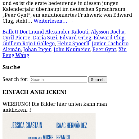
und es ist die erste bedeutende in diesem jungen
Kalenderjahr überhaupt im deutschen Sprachraum.
„Peer Gynt“, ein ambitioniertes Frühwerk von Edward
Clug, steht…
Weiterlesen…
→
Ballett Dortmund
Alexander Kalouti
,
Alysson Rocha
,
Cyril Pierre
,
Daria Suzi
,
Edvard Grieg
,
Edward Clug
,
Guillem Rojo I Gallego
,
Heinz Spoerli
,
Javier Cacheiro
Alemán
,
Johan Inger
,
John Neumeier
,
Peer Gynt
,
Xin
Peng Wang
Suche
Search for:
EINFACH ANKLICKEN!
WERBUNG! Die Bilder hier unten kann man
anklicken...!