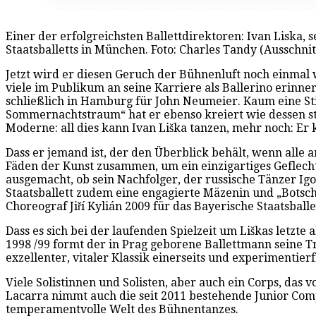
Einer der erfolgreichsten Ballettdirektoren: Ivan Liska, 
Staatsballetts in München. Foto: Charles Tandy (Ausschnit
Jetzt wird er diesen Geruch der Bühnenluft noch einmal 
viele im Publikum an seine Karriere als Ballerino erinne
schließlich in Hamburg für John Neumeier. Kaum eine Sti
Sommernachtstraum“ hat er ebenso kreiert wie dessen sto
Moderne: all dies kann Ivan Liška tanzen, mehr noch: Er
Dass er jemand ist, der den Überblick behält, wenn alle 
Fäden der Kunst zusammen, um ein einzigartiges Geflecht 
ausgemacht, ob sein Nachfolger, der russische Tänzer Igo
Staatsballett zudem eine engagierte Mäzenin und „Botscha
Choreograf Jiří Kylián 2009 für das Bayerische Staatsball
Dass es sich bei der laufenden Spielzeit um Liškas letzte a
1998 /99 formt der in Prag geborene Ballettmann seine 
exzellenter, vitaler Klassik einerseits und experimentie
Viele Solistinnen und Solisten, aber auch ein Corps, da
Lacarra nimmt auch die seit 2011 bestehende Junior Comp
temperamentvolle Welt des Bühnentanzes.