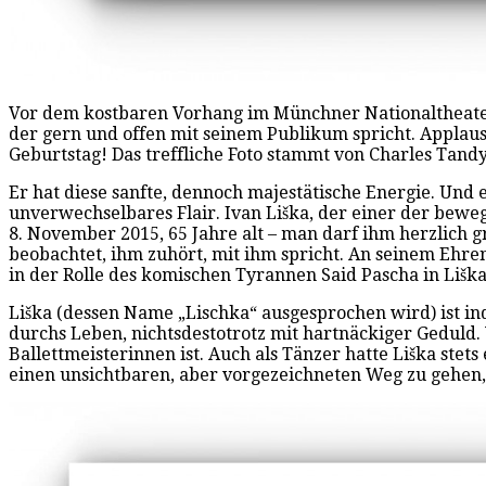
Vor dem kostbaren Vorhang im Münchner Nationaltheater:
der gern und offen mit seinem Publikum spricht. Applaus
Geburtstag! Das treffliche Foto stammt von Charles Tandy
Er hat diese sanfte, dennoch majestätische Energie. Und 
unverwechselbares Flair. Ivan Liška, der einer der bewe
8. November 2015, 65 Jahre alt – man darf ihm herzlich g
beobachtet, ihm zuhört, mit ihm spricht. An seinem Ehren
in der Rolle des komischen Tyrannen Said Pascha in Liška
Liška (dessen Name „Lischka“ ausgesprochen wird) ist inde
durchs Leben, nichtsdestotrotz mit hartnäckiger Geduld. 
Ballettmeisterinnen ist. Auch als Tänzer hatte Liška st
einen unsichtbaren, aber vorgezeichneten Weg zu gehen, 