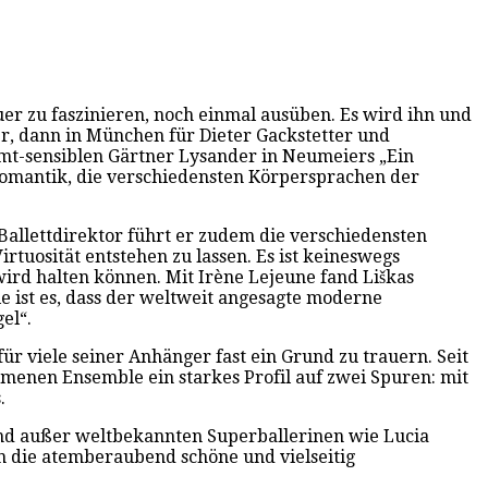
uer zu faszinieren, noch einmal ausüben. Es wird ihn und
ter, dann in München für Dieter Gackstetter und
äumt-sensiblen Gärtner Lysander in Neumeiers „Ein
 Romantik, die verschiedensten Körpersprachen der
 Ballettdirektor führt er zudem die verschiedensten
rtuosität entstehen zu lassen. Es ist keineswegs
wird halten können. Mit Irène Lejeune fand Liškas
e ist es, dass der weltweit angesagte moderne
el“.
 für viele seiner Anhänger fast ein Grund zu trauern. Seit
menen Ensemble ein starkes Profil auf zwei Spuren: mit
.
. Und außer weltbekannten Superballerinen wie Lucia
in die atemberaubend schöne und vielseitig