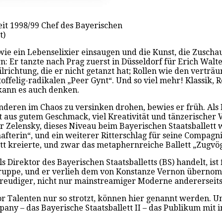
seit 1998/99 Chef des Bayerischen
t)
wie ein Lebenselixier einsaugen und die Kunst, die Zuscha
rn: Er tanzte nach Prag zuerst in Düsseldorf für Erich Wal
lrichtung, die er nicht getanzt hat; Rollen wie den vertr
ffelig-radikalen „Peer Gynt“. Und so viel mehr! Klassik,
 kann es auch denken.
anderen im Chaos zu versinken drohen, bewies er früh. Als
aus gutem Geschmack, viel Kreativität und tänzerischer Vi
r Zelensky, dieses Niveau beim Bayerischen Staatsballett 
fterin“, und ein weiterer Ritterschlag für seine Compagni
ett kreierte, und zwar das metaphernreiche Ballett „Zugvög
ls Direktor des Bayerischen Staatsballetts (BS) handelt, ist
Truppe, und er verlieh dem von Konstanze Vernon übernom
rfreudiger, nicht nur mainstreamiger Moderne andererseits
s vor Talenten nur so strotzt, können hier genannt werden
any – das Bayerische Staatsballett II – das Publikum mit 