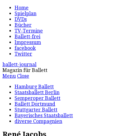
Home
Spielplan
DVDs
Bücher
TV-Termine
Ballett-frei
Impressum
facebook
Twitter
ballett-journal
Magazin für Ballett
Menu
Close
Hamburg Ballett
Staatsballett Berlin
Semperoper Ballett
Ballett Dortmund
Stuttgarter Ballett
Bayerisches Staatsballett
diverse Compagnien
René Jacobs