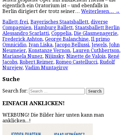
eigentlich ein Oratorium ist – und ebenfalls in
Berlin dirigiert der trotz seiner…
Weiterlesen…
→
Ballett-frei
,
Bayerisches Staatsballett
,
diverse
Compagnien
,
Hamburg Ballett
,
Staatsballett Berlin
Alessandro Scarlatti
,
Coppelia
,
Die Glasmenagerie
,
Frederick Ashton
,
George Balanchine
,
Il primo
Omnicidio
,
Ivan Liska
,
Jacopo Bellussi
,
Jewels
,
John
Neumeier
,
Konstanze Vernon
,
Lauren Cuthbertson
,
Marianela Nunez
,
Nijinsky
,
Ninette de Valois
,
René
Jacobs
,
Robert Reimer
,
Romeo Castellucci
,
Rudolf
Nurejew
,
Vadim Muntagirov
Suche
Search for:
EINFACH ANKLICKEN!
WERBUNG! Die Bilder hier unten kann man
anklicken...!