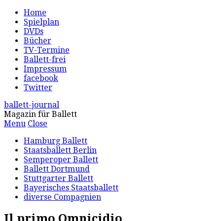
Home
Spielplan
DVDs
Bücher
TV-Termine
Ballett-frei
Impressum
facebook
Twitter
ballett-journal
Magazin für Ballett
Menu
Close
Hamburg Ballett
Staatsballett Berlin
Semperoper Ballett
Ballett Dortmund
Stuttgarter Ballett
Bayerisches Staatsballett
diverse Compagnien
Il primo Omnicidio