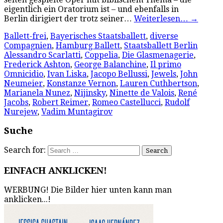
eigentlich ein Oratorium ist – und ebenfalls in
Berlin dirigiert der trotz seiner…
Weiterlesen…
→
Ballett-frei
,
Bayerisches Staatsballett
,
diverse
Compagnien
,
Hamburg Ballett
,
Staatsballett Berlin
Alessandro Scarlatti
,
Coppelia
,
Die Glasmenagerie
,
Frederick Ashton
,
George Balanchine
,
Il primo
Omnicidio
,
Ivan Liska
,
Jacopo Bellussi
,
Jewels
,
John
Neumeier
,
Konstanze Vernon
,
Lauren Cuthbertson
,
Marianela Nunez
,
Nijinsky
,
Ninette de Valois
,
René
Jacobs
,
Robert Reimer
,
Romeo Castellucci
,
Rudolf
Nurejew
,
Vadim Muntagirov
Suche
Search for:
EINFACH ANKLICKEN!
WERBUNG! Die Bilder hier unten kann man
anklicken...!