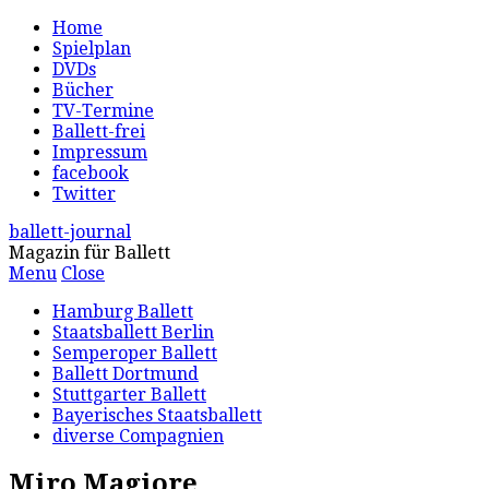
Home
Spielplan
DVDs
Bücher
TV-Termine
Ballett-frei
Impressum
facebook
Twitter
ballett-journal
Magazin für Ballett
Menu
Close
Hamburg Ballett
Staatsballett Berlin
Semperoper Ballett
Ballett Dortmund
Stuttgarter Ballett
Bayerisches Staatsballett
diverse Compagnien
Miro Magiore