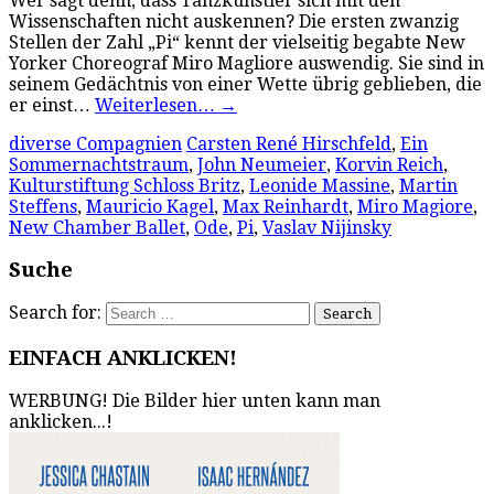
Wer sagt denn, dass Tanzkünstler sich mit den
Wissenschaften nicht auskennen? Die ersten zwanzig
Stellen der Zahl „Pi“ kennt der vielseitig begabte New
Yorker Choreograf Miro Magliore auswendig. Sie sind in
seinem Gedächtnis von einer Wette übrig geblieben, die
er einst…
Weiterlesen…
→
diverse Compagnien
Carsten René Hirschfeld
,
Ein
Sommernachtstraum
,
John Neumeier
,
Korvin Reich
,
Kulturstiftung Schloss Britz
,
Leonide Massine
,
Martin
Steffens
,
Mauricio Kagel
,
Max Reinhardt
,
Miro Magiore
,
New Chamber Ballet
,
Ode
,
Pi
,
Vaslav Nijinsky
Suche
Search for:
EINFACH ANKLICKEN!
WERBUNG! Die Bilder hier unten kann man
anklicken...!