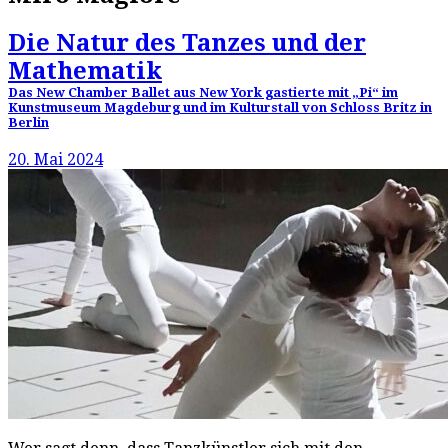
Die Natur des Tanzes und der
Mathematik
Das New Chamber Ballet aus New York gastierte mit „Pi“ im
Kunstmuseum Magdeburg und im Kulturstall von Schloss Britz in
Berlin
20. Mai 2024