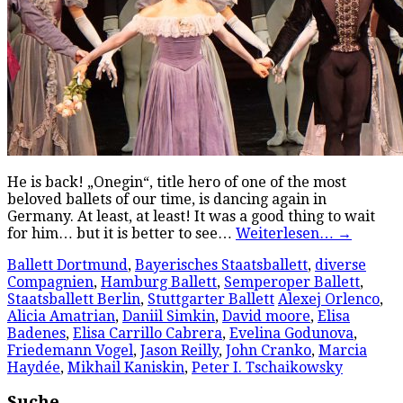
He is back! „Onegin“, title hero of one of the most
beloved ballets of our time, is dancing again in
Germany. At least, at least! It was a good thing to wait
for him… but it is better to see…
Weiterlesen…
→
Ballett Dortmund
,
Bayerisches Staatsballett
,
diverse
Compagnien
,
Hamburg Ballett
,
Semperoper Ballett
,
Staatsballett Berlin
,
Stuttgarter Ballett
Alexej Orlenco
,
Alicia Amatrian
,
Daniil Simkin
,
David moore
,
Elisa
Badenes
,
Elisa Carrillo Cabrera
,
Evelina Godunova
,
Friedemann Vogel
,
Jason Reilly
,
John Cranko
,
Marcia
Haydée
,
Mikhail Kaniskin
,
Peter I. Tschaikowsky
Suche