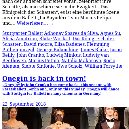
nach der anderen schreitet voran, zelebriert ihre
Schritte, als marschiere sie in die Ewigkeit. „Das
Königreich der Schatten“, es ist eine berühmte Szene
aus dem Ballett „La Bayadère“ von Marius Petipa –
und…
Weiterlesen…
→
Stuttgarter Ballett
Adhonay Soares da Silva
,
Agnes Su
,
Alicia Amatrian
,
Blake Works I
,
Das Königreich der
Schatten
,
David moore
,
Elisa Badenes
,
Flemming
Puthenpurayil
,
George Balanchine
,
James Blake
,
Jason
Reilly
,
John Cranko
,
Ludwig Minkus
,
Ludwig van
Beethoven
,
Marius Petipa
,
Natalia Makarova
,
Rocio
Aleman
,
Siebte Sinfonie
,
Uwe Scholz
,
William Forsythe
Onegin is back in town!
„Onegin“ by John Cranko has come back – this season with
Staatsballett Berlin and, only on this Sunday, Onegin will dance
with Stuttgarter Ballett in many cinemas in Germany!
22. September 2018