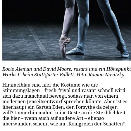
Rocio Aleman und David Moore: rasant und ein Höhepunkt
Works I“ beim Stuttgarter Ballett. Foto: Roman Novitzky
Himmelblau sind hier die Kostüme wie die
Stimmungslagen – frech-frivol und rasant-schnell wird
sich dazu manchmal bewegt, sodass man von einem
modernen Jenseitsentwurf sprechen könnte. Aber ist es
überhaupt ein Garten Eden, den Forsythe da zeigen
will? Immerhin mahnt keine Geste an die Sterblichkeit,
die hier – wenn auch auf andere Art – ebenso
überwunden scheint wie im „Königreich der Schatten“.