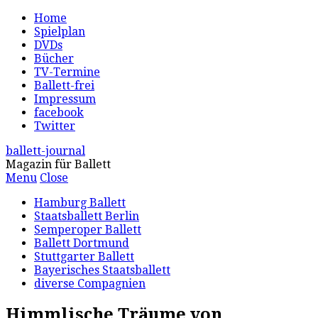
Home
Spielplan
DVDs
Bücher
TV-Termine
Ballett-frei
Impressum
facebook
Twitter
ballett-journal
Magazin für Ballett
Menu
Close
Hamburg Ballett
Staatsballett Berlin
Semperoper Ballett
Ballett Dortmund
Stuttgarter Ballett
Bayerisches Staatsballett
diverse Compagnien
Himmlische Träume von