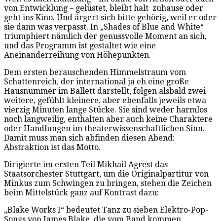
von Entwicklung – gelüstet, bleibt halt zuhause oder
geht ins Kino. Und ärgert sich bitte gehörig, weil er oder
sie dann was verpasst. In „Shades of Blue and White“
triumphiert nämlich der genussvolle Moment an sich,
und das Programm ist gestaltet wie eine
Aneinanderreihung von Höhepunkten.
Dem ersten berauschenden Himmelstraum vom
Schattenreich, der international ja eh eine große
Hausnummer im Ballett darstellt, folgen alsbald zwei
weitere, gefühlt kleinere, aber ebenfalls jeweils etwa
vierzig Minuten lange Stücke. Sie sind weder harmlos
noch langweilig, enthalten aber auch keine Charaktere
oder Handlungen im theaterwissenschaftlichen Sinn.
Damit muss man sich abfinden diesen Abend:
Abstraktion ist das Motto.
Dirigierte im ersten Teil Mikhail Agrest das
Staatsorchester Stuttgart, um die Originalpartitur von
Minkus zum Schwingen zu bringen, stehen die Zeichen
beim Mittelstück ganz auf Kontrast dazu:
„Blake Works I“ bedeutet Tanz zu sieben Elektro-Pop-
Songs von James Blake, die vom Band kommen.