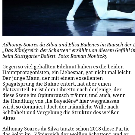
Adhonay Soares da Silva und Elisa Badenes im Rausch der Li
„Das Königreich der Schatten“ erzählt von diesem Gefühl i
beim Stuttgarter Ballett. Foto: Roman Novitzky
Gegen so viel geballten Edelmut haben es die beiden
Hauptprotagonisten, ein Liebespar, gar nicht mal leicht.
Der junge Mann, der mit einem exzellenten
Spagatsprung die Bühne entert, hat aber einen
Platzvorteil: Er ist dem Libretto nach derjenige, der
diese Szene im Opiumrausch träumt, und auch, wenn
die Handlung von „La Bayadère“ hier weggelassen
wird, so dominiert doch der männliche Wille nach
Schönheit und Vergebung die Struktur des weißen
Aktes.
Adhonay Soares da Silva tanzte schon 2018 diese Partie
des Solor im „Königreich der weißen Schatten“, und er