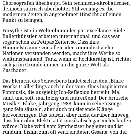
Choreografen überhaupt. Sein technisch-akrobatischer,
dennoch satirisch überhöhter Stil vermag es, die
modernen Zeiten in angenehmer Hinsicht auf einen
Punkt zu bringen.
Forsythe ist ein Weltenbummler par excellance. Viele
Ballettkünstler arbeiten international, und das war
sogar schon zu Petipas Zeiten so. Dass ihre
Himmelsträume von allen oder zumindest vielen
Nationen verstanden werden, macht ihre Werke so
weltumspannend. Tanz, wenn er hochkarätig ist, richtet
sich ja im Grunde immer an die ganze Welt als
Zuschauer.
Das Element des Schwebens findet sich in den „Blake
Works I“ allerdings auch in der vom Blues inspirierten
Popmusik, die ausgiebig Ich-Reflexion betreibt. Mal
sanft und soft, mal fetzig und mitreißend: Der britische
Musiker Blake, Jahrgang 1988, kann in seinen Songs
ganz fein säuseln, aber auch pulsierende Klänge
hervorbringen. Das täuscht aber nicht darüber hinweg,
dass hier ohne Elektrizität musikalisch gar nichts laufen
würde: Blake wird vom Syntheziser begleitet und ist
rundum, bishin zum oft verfremdeten Gesang, von der