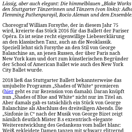
Lässig, aber auch elegant: Die himmelblauen „Blake Works 
den Stuttgarter Tänzerinnen und Tänzern (von links): Adho
Flemming Puthenpurayil, Rocio Aleman und dem Ensemble.
Choreograf William Forsythe, der in diesem Jahr 75
wird, kreierte das Stück 2016 für das Ballett der Pariser
Opéra. Es ist seine recht eigenwillige Liebeserklärung
an den klassischen Tanz, auch an die Neoklassik.
Speziell lehnt sich Forsythe an den Stil von George
Balanchine an, an jenen Russen, der über Paris nach
New York kam und dort zum künstlerischen Begründer
der School of American Ballet wie auch des New York
City Ballet wurde.
2018 ließ das Stuttgarter Ballett bekannterweise das
umjubelte Programm „Shades of White“ premieren
(
hier
geht es zur Rezension von damals). Daran knüpft
nun „Shades of Blue and White“ nicht nur im Titel an.
Aber damals gab es tatsächlich ein Stück von George
Balanchine als Abschluss des dreiteiligen Abends. Die
„Sinfonie in C“ nach der Musik von George Bizet zeigt
nämlich deutlich Mister B.s exzentrisch-elegante
Weiterentwicklung des Gedankens vom ballet blanc:
Weiß gekleidete Damen tanzen mit schwarz glitzernd