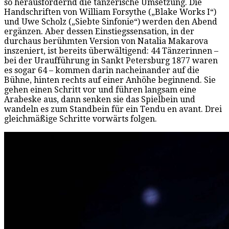
so herausfordernd die tänzerische Umsetzung. Die
Handschriften von William Forsythe („Blake Works I“)
und Uwe Scholz („Siebte Sinfonie“) werden den Abend
ergänzen. Aber dessen Einstiegssensation, in der
durchaus berühmten Version von Natalia Makarova
inszeniert, ist bereits überwältigend: 44 Tänzerinnen –
bei der Uraufführung in Sankt Petersburg 1877 waren
es sogar 64 – kommen darin nacheinander auf die
Bühne, hinten rechts auf einer Anhöhe beginnend. Sie
gehen einen Schritt vor und führen langsam eine
Arabeske aus, dann senken sie das Spielbein und
wandeln es zum Standbein für ein Tendu en avant. Drei
gleichmäßige Schritte vorwärts folgen.