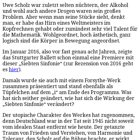
Uwe Scholz war zuletzt selten nüchtern, der Alkohol
und wohl auch andere Drogen waren sein großes
Problem. Aber wenn man seine Stücke sieht, denkt
man, er habe das Hirn eines Weltmeisters im
Kopfrechnen gehabt oder zumindest sehr viel Talent für
die Mathematik. Wohlgeordnet, hoch ästhetisch, ganz
logisch sind die Körper in Bewegung angeordnet.
Im Januar 2016, also vor fast genau acht Jahren, zeigte
das Stuttgarter Ballett schon einmal eine Premiere mit
dieser „Siebten Sinfonie“ (zur Rezension von 2016 geht
es
hier
).
Damals wurde sie auch mit einem Forsythe-Werk
zusammen präsentiert und stand ebenfalls als
Tüpfelchen auf dem „i“ am Ende des Programms. Was
hat sich seither geändert, wie hat sich die Wirkung der
„Siebten Sinfonie“ verändert?
Der utopische Charakter des Werkes hat zugenommen,
denn Deutschland war in der Tat seit 1945 nicht soweit
vom idealen Staat entfernt wie heute. Der getanzte
Traum von Frieden und Verstehen, von Harmonie und
Toleranz, den Scholz auf die Bühne brachte, er wirkt