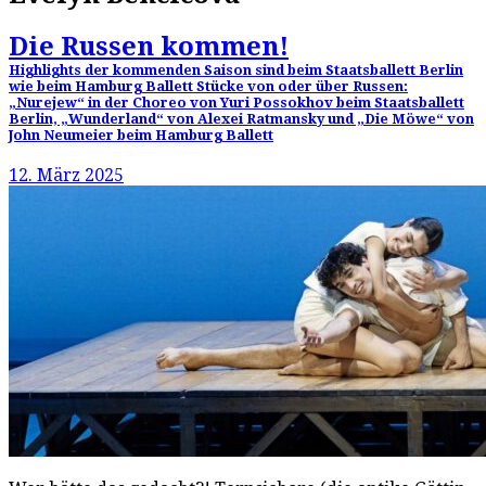
Die Russen kommen!
Highlights der kommenden Saison sind beim Staatsballett Berlin
wie beim Hamburg Ballett Stücke von oder über Russen:
„Nurejew“ in der Choreo von Yuri Possokhov beim Staatsballett
Berlin, „Wunderland“ von Alexei Ratmansky und „Die Möwe“ von
John Neumeier beim Hamburg Ballett
12. März 2025