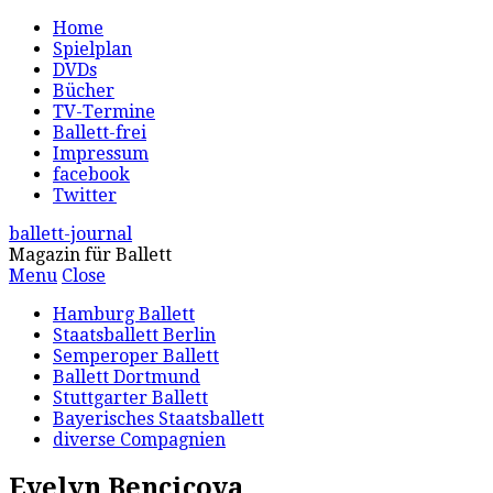
Home
Spielplan
DVDs
Bücher
TV-Termine
Ballett-frei
Impressum
facebook
Twitter
ballett-journal
Magazin für Ballett
Menu
Close
Hamburg Ballett
Staatsballett Berlin
Semperoper Ballett
Ballett Dortmund
Stuttgarter Ballett
Bayerisches Staatsballett
diverse Compagnien
Evelyn Bencicova