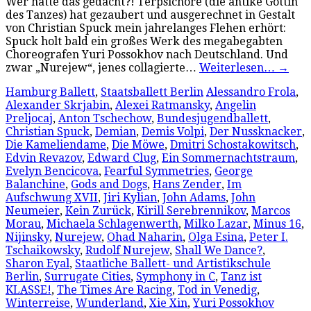
Wer hätte das gedacht?! Terpsichore (die antike Göttin
des Tanzes) hat gezaubert und ausgerechnet in Gestalt
von Christian Spuck mein jahrelanges Flehen erhört:
Spuck holt bald ein großes Werk des megabegabten
Choreografen Yuri Possokhov nach Deutschland. Und
zwar „Nurejew“, jenes collagierte…
Weiterlesen…
→
Hamburg Ballett
,
Staatsballett Berlin
Alessandro Frola
,
Alexander Skrjabin
,
Alexei Ratmansky
,
Angelin
Preljocaj
,
Anton Tschechow
,
Bundesjugendballett
,
Christian Spuck
,
Demian
,
Demis Volpi
,
Der Nussknacker
,
Die Kameliendame
,
Die Möwe
,
Dmitri Schostakowitsch
,
Edvin Revazov
,
Edward Clug
,
Ein Sommernachtstraum
,
Evelyn Bencicova
,
Fearful Symmetries
,
George
Balanchine
,
Gods and Dogs
,
Hans Zender
,
Im
Aufschwung XVII
,
Jiri Kylian
,
John Adams
,
John
Neumeier
,
Kein Zurück
,
Kirill Serebrennikov
,
Marcos
Morau
,
Michaela Schlagenwerth
,
Milko Lazar
,
Minus 16
,
Nijinsky
,
Nurejew
,
Ohad Naharin
,
Olga Esina
,
Peter I.
Tschaikowsky
,
Rudolf Nurejew
,
Shall We Dance?
,
Sharon Eyal
,
Staatliche Ballett- und Artistikschule
Berlin
,
Surrugate Cities
,
Symphony in C
,
Tanz ist
KLASSE!
,
The Times Are Racing
,
Tod in Venedig
,
Winterreise
,
Wunderland
,
Xie Xin
,
Yuri Possokhov