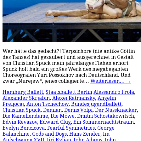
Wer hätte das gedacht?! Terpsichore (die antike Göttin
des Tanzes) hat gezaubert und ausgerechnet in Gestalt
von Christian Spuck mein jahrelanges Flehen erhört:
Spuck holt bald ein großes Werk des megabegabten
Choreografen Yuri Possokhov nach Deutschland. Und
zwar „Nurejew“, jenes collagierte…
Weiterlesen…
→
Hamburg Ballett
,
Staatsballett Berlin
Alessandro Frola
,
Alexander Skrjabin
,
Alexei Ratmansky
,
Angelin
Preljocaj
,
Anton Tschechow
,
Bundesjugendballett
,
Christian Spuck
,
Demian
,
Demis Volpi
,
Der Nussknacker
,
Die Kameliendame
,
Die Möwe
,
Dmitri Schostakowitsch
,
Edvin Revazov
,
Edward Clug
,
Ein Sommernachtstraum
,
Evelyn Bencicova
,
Fearful Symmetries
,
George
Balanchine
,
Gods and Dogs
,
Hans Zender
,
Im
Aufschwung XVII
,
Jiri Kylian
,
John Adams
,
John