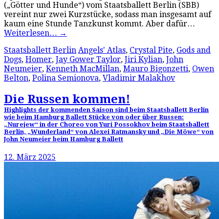
(„Götter und Hunde“) vom Staatsballett Berlin (SBB)
vereint nur zwei Kurzstücke, sodass man insgesamt auf
kaum eine Stunde Tanzkunst kommt. Aber dafür…
Weiterlesen…
→
Staatsballett Berlin
Angels' Atlas
,
Crystal Pite
,
Gods and
Dogs
,
Homer
,
Jay Gower Taylor
,
Jiri Kylian
,
John
Neumeier
,
Kenneth MacMillan
,
Mauro Bigonzetti
,
Owen
Belton
,
Polina Semionova
,
Vladimir Malakhov
Die Russen kommen!
Highlights der kommenden Saison sind beim Staatsballett Berlin
wie beim Hamburg Ballett Stücke von oder über Russen:
„Nurejew“ in der Choreo von Yuri Possokhov beim Staatsballett
Berlin, „Wunderland“ von Alexei Ratmansky und „Die Möwe“ von
John Neumeier beim Hamburg Ballett
12. März 2025