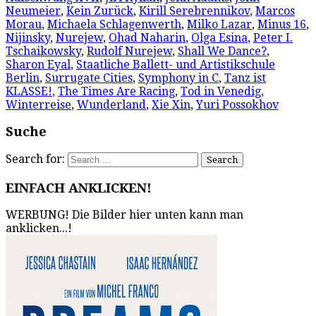
Neumeier
,
Kein Zurück
,
Kirill Serebrennikov
,
Marcos
Morau
,
Michaela Schlagenwerth
,
Milko Lazar
,
Minus 16
,
Nijinsky
,
Nurejew
,
Ohad Naharin
,
Olga Esina
,
Peter I.
Tschaikowsky
,
Rudolf Nurejew
,
Shall We Dance?
,
Sharon Eyal
,
Staatliche Ballett- und Artistikschule
Berlin
,
Surrugate Cities
,
Symphony in C
,
Tanz ist
KLASSE!
,
The Times Are Racing
,
Tod in Venedig
,
Winterreise
,
Wunderland
,
Xie Xin
,
Yuri Possokhov
Suche
Search for:
EINFACH ANKLICKEN!
WERBUNG! Die Bilder hier unten kann man
anklicken...!