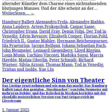
alternder Künstler dem Charme eines nichtsahnenden
blutjungen Mannes. Und der Alte scheint an der…
Weiterlesen…
→
Hamburg Ballett
Alessandro Frola
,
Alexandre Riabko
,
Anna Laudere
,
Artem Prokopchuk
,
Caspar Sasse
,
Christopher Evans
,
David Fray
,
Demis Volpi
,
Der Tod in
Venedig
,
Edvin Revazov
,
Elizabeth Cooper
,
Florian Pohl
,
Friedrich II.
,
Gustav Mahler
,
Hermann Reichenspurner
,
Ida Praetorius
,
Jacopo Bellussi
,
Johann Sebastian Bach
,
John Neumeier
,
Lennard Giesenberg
,
Lloyd Riggins
,
Louis Musin
,
Luchino Visconti
,
Madoka Sugai
,
Marcia
Haydée
,
Matias Oberlin
,
Peter Schmidt
,
Richard
Wagner
,
Silvia Azzoni
,
Thomas Mann
,
Tod in Venedig
,
Tristan und Isolde
,
Xue LIn
Der eigentliche Sinn von Theater
Das Lustige ernst nehmen und wie man das macht: Das Hamburg
Ballett tanzt den genialen „Nussknacker“ von John Neumeier mit
mehreren Debüts, und das Bolschoi in Moskau berückte mit der
ebenfalls meisterlichen Version von Yuri Grigorovich im
Livestream
1. Januar 2025