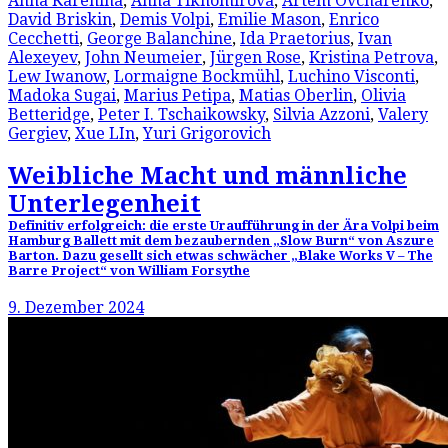
Anna Karenina
,
Anna Tikhomirova
,
Artem Ovcharenko
,
David Briskin
,
Demis Volpi
,
Emilie Mason
,
Enrico
Cecchetti
,
George Balanchine
,
Ida Praetorius
,
Ivan
Alexeyev
,
John Neumeier
,
Jürgen Rose
,
Kristina Petrova
,
Lew Iwanow
,
Lormaigne Bockmühl
,
Luchino Visconti
,
Madoka Sugai
,
Marius Petipa
,
Matias Oberlin
,
Olivia
Betteridge
,
Peter I. Tschaikowsky
,
Silvia Azzoni
,
Valery
Gergiev
,
Xue LIn
,
Yuri Grigorovich
Weibliche Macht und männliche
Unterlegenheit
Definitiv erfolgreich: die erste Uraufführung in der Ära Volpi beim
Hamburg Ballett mit dem bezaubernden „Slow Burn“ von Aszure
Barton. Dazu gesellt sich etwas schwächer „Blake Works V – The
Barre Project“ von William Forsythe
9. Dezember 2024