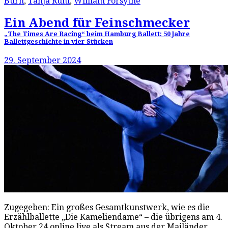
Burn
,
Tanja Rühl
,
William Forsythe
Ein Abend für Feinschmecker
„The Times Are Racing“ beim Hamburg Ballett: 50 Jahre
Ballettgeschichte in vier Stücken
29. September 2024
Zugegeben: Ein großes Gesamtkunstwerk, wie es die
Erzählballette „Die Kameliendame“ – die übrigens am 4.
Oktober 24 online live als Stream aus der Mailänder