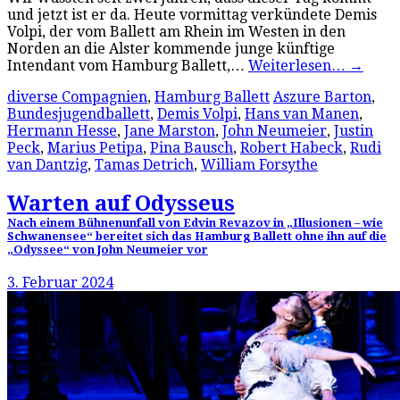
und jetzt ist er da. Heute vormittag verkündete Demis
Volpi, der vom Ballett am Rhein im Westen in den
Norden an die Alster kommende junge künftige
Intendant vom Hamburg Ballett,…
Weiterlesen…
→
diverse Compagnien
,
Hamburg Ballett
Aszure Barton
,
Bundesjugendballett
,
Demis Volpi
,
Hans van Manen
,
Hermann Hesse
,
Jane Marston
,
John Neumeier
,
Justin
Peck
,
Marius Petipa
,
Pina Bausch
,
Robert Habeck
,
Rudi
van Dantzig
,
Tamas Detrich
,
William Forsythe
Warten auf Odysseus
Nach einem Bühnenunfall von Edvin Revazov in „Illusionen – wie
Schwanensee“ bereitet sich das Hamburg Ballett ohne ihn auf die
„Odyssee“ von John Neumeier vor
3. Februar 2024