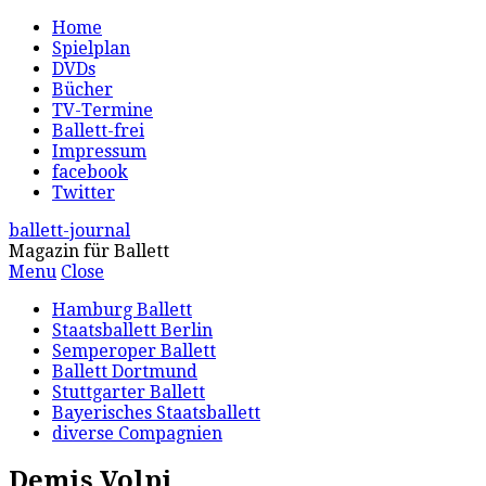
Home
Spielplan
DVDs
Bücher
TV-Termine
Ballett-frei
Impressum
facebook
Twitter
ballett-journal
Magazin für Ballett
Menu
Close
Hamburg Ballett
Staatsballett Berlin
Semperoper Ballett
Ballett Dortmund
Stuttgarter Ballett
Bayerisches Staatsballett
diverse Compagnien
Demis Volpi