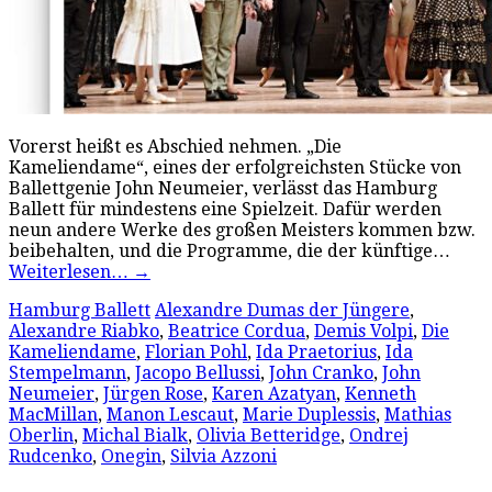
Vorerst heißt es Abschied nehmen. „Die
Kameliendame“, eines der erfolgreichsten Stücke von
Ballettgenie John Neumeier, verlässt das Hamburg
Ballett für mindestens eine Spielzeit. Dafür werden
neun andere Werke des großen Meisters kommen bzw.
beibehalten, und die Programme, die der künftige…
Weiterlesen…
→
Hamburg Ballett
Alexandre Dumas der Jüngere
,
Alexandre Riabko
,
Beatrice Cordua
,
Demis Volpi
,
Die
Kameliendame
,
Florian Pohl
,
Ida Praetorius
,
Ida
Stempelmann
,
Jacopo Bellussi
,
John Cranko
,
John
Neumeier
,
Jürgen Rose
,
Karen Azatyan
,
Kenneth
MacMillan
,
Manon Lescaut
,
Marie Duplessis
,
Mathias
Oberlin
,
Michal Bialk
,
Olivia Betteridge
,
Ondrej
Rudcenko
,
Onegin
,
Silvia Azzoni