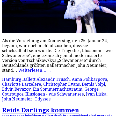
Als die Vorstellung am Donnerstag, den 25. Januar 24,
begann, war noch nicht abzusehen, dass sie
schicksalhaft sein würde. Die Tragödie „Illusionen – wie
Schwanensee“, eine szenisch genial modernisierte
Version von Tschaikowskys „Schwanensee“ durch
Deutschlands größten Ballettmacher John Neumeier,
stand…
Weiterlesen…
→
Hamburg Ballett
Alexandr Trusch
,
Anna Polikarpova
,
Charlotte Larzelere
,
Christopher Evans
,
Demis Volpi
,
Edvin Revazov
,
Ein Sommernachtstraum
,
George
Couroupos
,
Illusionen - wie Schwanensee
,
Ivan Liska
,
John Neumeier
,
Odyssee
Reids Darlings kommen
Vier von vier künftigen Ballettchefs in Deutschland sind Protegés