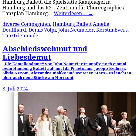
Hamburg Ballett, die Spielstätte Kampnagel in
Hamburg und das K3 – Zentrum für Choreographie /
Tanzplan Hamburg…
Weiterlesen…
→
diverse Compagnien
,
Hamburg Ballett
Amelie
Deuflhard
,
Demis Volpi
,
John Neumeier
,
Kerstin Evers
,
Tanztriennnale
Abschiedswehmut und
Liebesdemut
„Die Kameliendame“ von John Neumeier trumpfte noch einmal
beim Hamburg Ballett auf: mit Ida Praetorius, Jacopo Bellussi,
Silvia Azzoni, Alexandre Riabko und weiteren Stars – es leuchten
aber auch neue Stücke am Horizont
8. Juli 2024