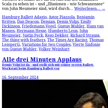
Scala zu sehen ist – und „Illusionen – wie Schwanensee“
von John Neumeier sind, wird durch…
Weiterlesen…
→
Hamburg Ballett
Adagio
,
Astor Piazzola
,
Benjamin
Britten
,
Dan Deacon
,
Demian
,
Demis Volpi
,
Emily
Dickinson
,
Friedemann Vogel
,
Gustav Mahler
,
Hans van
Manen
,
Hermann Hesse
,
Humberto Leon
,
John
Neumeier
,
Justin Peck
,
Keso Dekker
,
Richard Strauss
,
The thing with feathers
,
The Times Are Racing
,
Thomas
Lempertz
,
Variations for two Couples
,
Vierte Sinfonie
von Gustav Mahler
,
Volker Weinhart
Alle drei Minuten Applaus
Demis Volpi ist da – und stellt sich mit seiner ersten Ballett-
Werkstatt beim Hamburg Ballett vor
16. September 2024