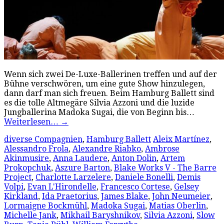
Wenn sich zwei De-Luxe-Ballerinen treffen und auf der
Bühne verschwören, um eine gute Show hinzulegen,
dann darf man sich freuen. Beim Hamburg Ballett sind
es die tolle Altmegäre Silvia Azzoni und die luzide
Jungballerina Madoka Sugai, die von Beginn bis…
Weiterlesen…
→
diverse Compagnien
,
Hamburg Ballett
Aleix Martínez
,
Alessandro Frola
,
Alexandre Riabko
,
Ambrose
Akinmusire
,
Anna Laudere
,
Anton Dolin
,
Artem
Prokopchuk
,
Aszure Barton
,
Blake Works V - The Barre
Project
,
Charlotte Larzelere
,
Daniele Bonelli
,
Demis
Volpi
,
Evan L'Hirondelle
,
Francesco Cortese
,
Gelsey
Kirkland
,
Ida Praetorius
,
James Blake
,
John Neumeier
,
Lormaigne Bockmühl
,
Madoka Sugai
,
Matias Oberlin
,
Michelle Jank
,
Mikhail Baryshnikov
,
Silvia Azzoni
,
Slow