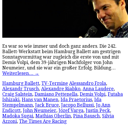
Es war so wie immer und doch ganz anders. Die 242.
Ballett-Werkstatt beim Hamburg Ballett am gestrigen
Sonntagvormittag war zugleich die erste von und mit
Demis Volpi, dem 39-jährigen Nachfolger von John
Neumeier, und sie war ein großer Erfolg. Bildung…
Weiterlesen…
→
Hamburg Ballett
,
TV-Termine
Alessandro Frola
,
Alexandr Trusch
,
Alexandre Riabko
,
Anna Laudere
,
Craig Salstein
,
Damiano Pettenella
,
Demis Volpi
,
Futaba
Ishizaki
,
Hans van Manen
,
Ida Praetorius
,
Ida
Stempelmann
,
Jack Bruce
,
Jacopo Bellussi
,
Jo Ann
Endicott
,
John Neumeier
,
Józef Varga
,
Justin Peck
,
Madoka Sugai
,
Mathias Oberlin
,
Pina Bausch
,
Silvia
Azzoni
,
The Times Are Racing