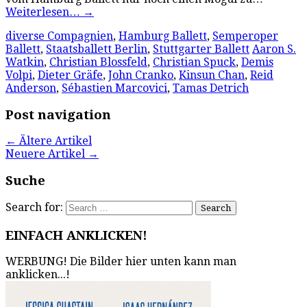
Weiterlesen…
→
diverse Compagnien
,
Hamburg Ballett
,
Semperoper
Ballett
,
Staatsballett Berlin
,
Stuttgarter Ballett
Aaron S.
Watkin
,
Christian Blossfeld
,
Christian Spuck
,
Demis
Volpi
,
Dieter Gräfe
,
John Cranko
,
Kinsun Chan
,
Reid
Anderson
,
Sébastien Marcovici
,
Tamas Detrich
Post navigation
←
Ältere Artikel
Neuere Artikel
→
Suche
Search for:
EINFACH ANKLICKEN!
WERBUNG! Die Bilder hier unten kann man
anklicken...!