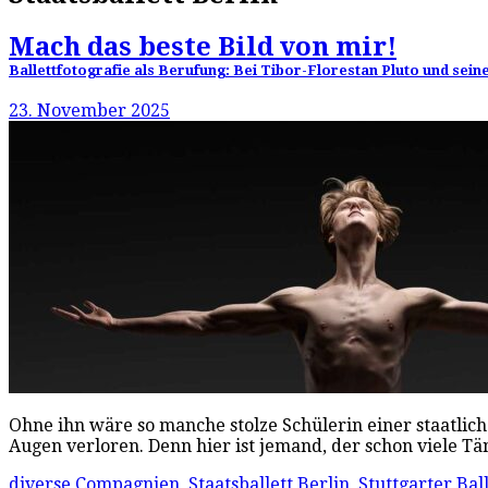
Mach das beste Bild von mir!
Ballettfotografie als Berufung: Bei Tibor-Florestan Pluto und sein
23. November 2025
Ohne ihn wäre so manche stolze Schülerin einer staatliche
Augen verloren. Denn hier ist jemand, der schon viele 
diverse Compagnien
,
Staatsballett Berlin
,
Stuttgarter Ball