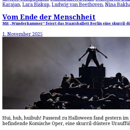
Karajan
,
Lara Biskup
,
Ludwig van Beethoven
,
Nina Bakh
Vom Ende der Menschheit
Mit „Wunderkammer“ feiert das Staatsballett Berlin eine skurril
1. November 2025
Hui, huh, huibuh! Passend zu Halloween fand gestern im B
befindende Komische Oper, eine skurril-düstere Urauffüh