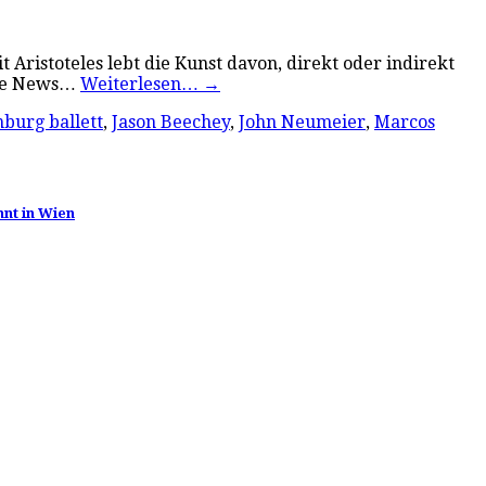
 Aristoteles lebt die Kunst davon, direkt oder indirekt
ake News…
Weiterlesen…
→
burg ballett
,
Jason Beechey
,
John Neumeier
,
Marcos
nnt in Wien