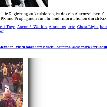
e Regierung zu kritisieren, ist das ein Alarmzeichen. Seit
ng, PR und Propaganda zunehmend Informationen durch F
ett-Tage
,
Aaron S. Watkin
,
Afanados
,
arte
,
Ghost Light
,
ham
er
 Alexandr Trusch tanzt beim Ballett Dortmund, Alessandra Ferri begi