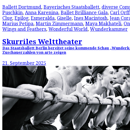
Ballett Dortmund
,
Bayerisches Staatsballett
,
diverse Com
Puschkin
,
Anna Karenina
,
Ballet Brilliance Gala
,
Carl Orff
Clug
,
Epilog
,
Esmeralda
,
Giselle
,
Ines Macintosh
,
Jean Cora
Marius Petipa
,
Martin Zimmermann
,
Maya Makhateli
,
On
Wings and Feathers
,
Wonderful World
,
Wunderkammer
Skurriles Welttheater
Das Staatsballett Berlin bereitet seine kommende Schau „Wunderk
Zuschauerzahlen von arte zeigen
21. September 2025