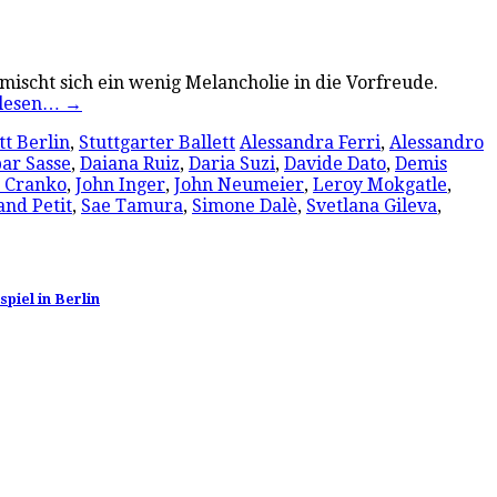
ischt sich ein wenig Melancholie in die Vorfreude.
rlesen…
→
tt Berlin
,
Stuttgarter Ballett
Alessandra Ferri
,
Alessandro
ar Sasse
,
Daiana Ruiz
,
Daria Suzi
,
Davide Dato
,
Demis
 Cranko
,
John Inger
,
John Neumeier
,
Leroy Mokgatle
,
and Petit
,
Sae Tamura
,
Simone Dalè
,
Svetlana Gileva
,
piel in Berlin