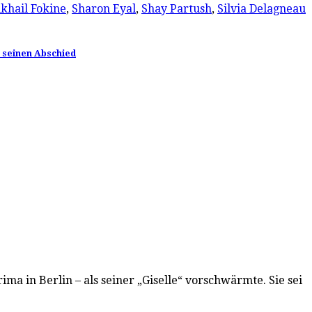
khail Fokine
,
Sharon Eyal
,
Shay Partush
,
Silvia Delagneau
t seinen Abschied
ma in Berlin – als seiner „Giselle“ vorschwärmte. Sie sei