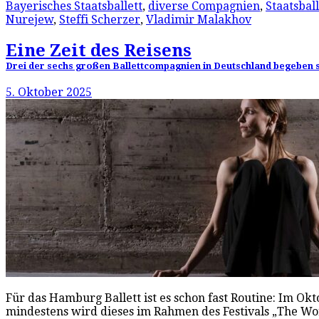
Bayerisches Staatsballett
,
diverse Compagnien
,
Staatsball
Nurejew
,
Steffi Scherzer
,
Vladimir Malakhov
Eine Zeit des Reisens
Drei der sechs großen Ballettcompagnien in Deutschland begeben si
5. Oktober 2025
Für das Hamburg Ballett ist es schon fast Routine: Im Ok
mindestens wird dieses im Rahmen des Festivals „The Wo