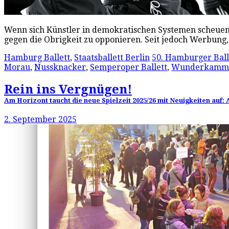
Wenn sich Künstler in demokratischen Systemen scheuen, di
gegen die Obrigkeit zu opponieren. Seit jedoch Werbu
Hamburg Ballett
,
Staatsballett Berlin
50. Hamburger Ball
Morau
,
Nussknacker
,
Semperoper Ballett
,
Wunderkamm
Rein ins Vergnügen!
Am Horizont taucht die neue Spielzeit 2025/26 mit Neuigkeiten auf:
2. September 2025