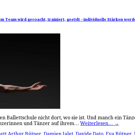
em Team wird gecoacht, trainiert, gestylt – individuelle Stärken werd
n Ballettschule nicht dort, wo sie ist. Und manch ein Tänz
Tänzerinnen und Tänzer auf ihrem…
Weiterlesen…
→
ett
Arthur Bütner
,
Damien Jalet
,
Davide Dato
,
Eva Bütner
,