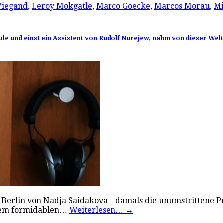
Wiegand
,
Leroy Mokgatle
,
Marco Goecke
,
Marcos Morau
,
Mi
ule und einst ein Assistent von Rudolf Nurejew, nahm von dieser Wel
 Berlin von Nadja Saidakova – damals die unumstrittene Pri
ihrem formidablen…
Weiterlesen…
→