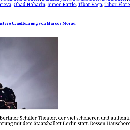
areva
,
Ohad Naharin
,
Simon Rattle
,
Tibor Vaga
,
Tibor-Flore
-düstere Uraufführung von Marcos Morau
erliner Schiller Theater, der viel schöneren und authentis
rung mit dem Staatsballett Berlin statt. Dessen Hauschor