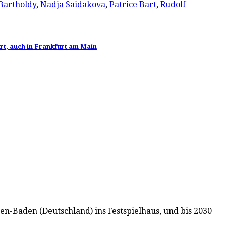
Bartholdy
,
Nadja Saidakova
,
Patrice Bart
,
Rudolf
rt, auch in Frankfurt am Main
den-Baden (Deutschland) ins Festspielhaus, und bis 2030