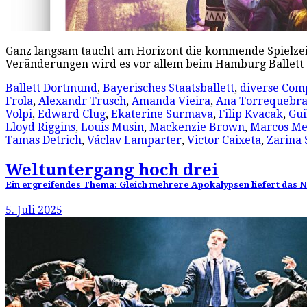
Ganz langsam taucht am Horizont die kommende Spielzeit
Veränderungen wird es vor allem beim Hamburg Ballett
Ballett Dortmund
,
Bayerisches Staatsballett
,
diverse Com
Frola
,
Alexandr Trusch
,
Amanda Vieira
,
Ana Torrequebr
Volpi
,
Edward Clug
,
Ekaterine Surmava
,
Filip Kvacak
,
Gui
Lloyd Riggins
,
Louis Musin
,
Mackenzie Brown
,
Marcos M
Tamas Detrich
,
Václav Lamparter
,
Victor Caixeta
,
Zarina 
Weltuntergang hoch drei
Ein ergreifendes Thema: Gleich mehrere Apokalypsen liefert das ND
5. Juli 2025