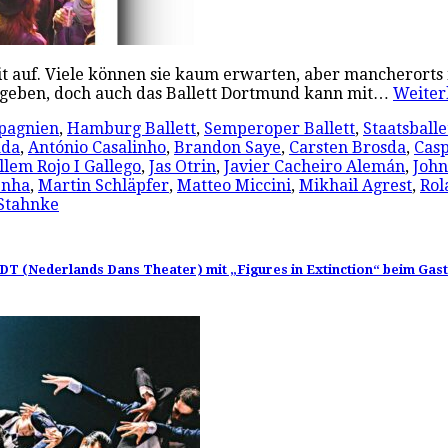
 auf. Viele können sie kaum erwarten, aber mancherorts m
 geben, doch auch das Ballett Dortmund kann mit…
Weite
pagnien
,
Hamburg Ballett
,
Semperoper Ballett
,
Staatsballe
ada
,
António Casalinho
,
Brandon Saye
,
Carsten Brosda
,
Casp
llem Rojo I Gallego
,
Jas Otrin
,
Javier Cacheiro Alemán
,
John
enha
,
Martin Schläpfer
,
Matteo Miccini
,
Mikhail Agrest
,
Rol
Stahnke
T (Nederlands Dans Theater) mit „Figures in Extinction“ beim Gasts