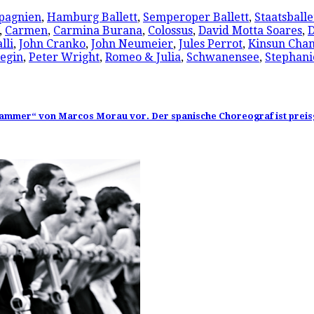
pagnien
,
Hamburg Ballett
,
Semperoper Ballett
,
Staatsballe
,
Carmen
,
Carmina Burana
,
Colossus
,
David Motta Soares
,
D
lli
,
John Cranko
,
John Neumeier
,
Jules Perrot
,
Kinsun Cha
egin
,
Peter Wright
,
Romeo & Julia
,
Schwanensee
,
Stephani
ammer“ von Marcos Morau vor. Der spanische Choreograf ist preisg