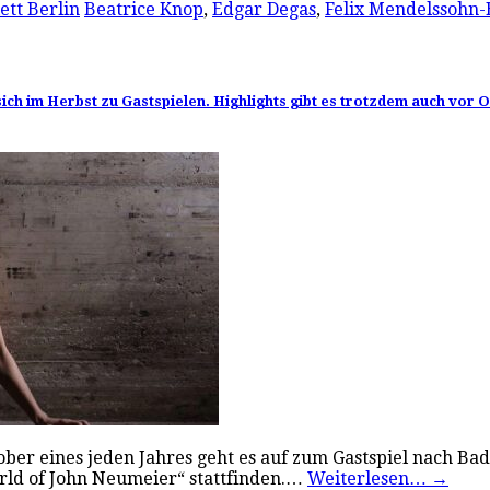
ett Berlin
Beatrice Knop
,
Edgar Degas
,
Felix Mendelssohn-
ch im Herbst zu Gastspielen. Highlights gibt es trotzdem auch vor O
tober eines jeden Jahres geht es auf zum Gastspiel nach Ba
rld of John Neumeier“ stattfinden.…
Weiterlesen…
→