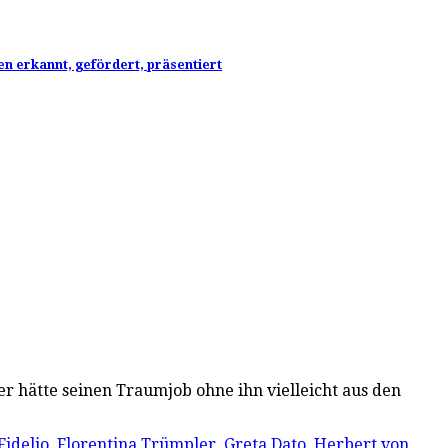
en erkannt, gefördert, präsentiert
er hätte seinen Traumjob ohne ihn vielleicht aus den
Fidelio
,
Florentina Trümpler
,
Greta Dato
,
Herbert von