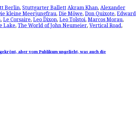
tt Berlin
,
Stuttgarter Ballett
Akram Khan
,
Alexander
ie kleine Meerjungfrau
,
Die Möwe
,
Don Quixote
,
Edward
n
,
Le Corsaire
,
Leo Dixon
,
Leo Tolstoi
,
Marcos Morau
,
e Lake
,
The World of John Neumeier
,
Vertical Road
,
ekrönt, aber vom Publikum ungeliebt, was auch die