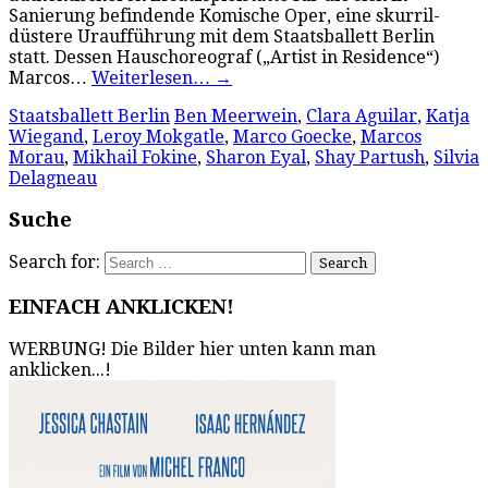
Sanierung befindende Komische Oper, eine skurril-
düstere Uraufführung mit dem Staatsballett Berlin
statt. Dessen Hauschoreograf („Artist in Residence“)
Marcos…
Weiterlesen…
→
Staatsballett Berlin
Ben Meerwein
,
Clara Aguilar
,
Katja
Wiegand
,
Leroy Mokgatle
,
Marco Goecke
,
Marcos
Morau
,
Mikhail Fokine
,
Sharon Eyal
,
Shay Partush
,
Silvia
Delagneau
Suche
Search for:
EINFACH ANKLICKEN!
WERBUNG! Die Bilder hier unten kann man
anklicken...!