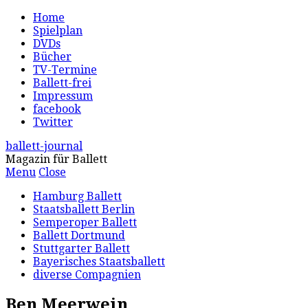
Home
Spielplan
DVDs
Bücher
TV-Termine
Ballett-frei
Impressum
facebook
Twitter
ballett-journal
Magazin für Ballett
Menu
Close
Hamburg Ballett
Staatsballett Berlin
Semperoper Ballett
Ballett Dortmund
Stuttgarter Ballett
Bayerisches Staatsballett
diverse Compagnien
Ben Meerwein