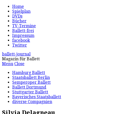
Home
Spielplan
DVDs
Bücher
TV-Termine
Ballett-frei
Impressum
facebook
Twitter
ballett-journal
Magazin für Ballett
Menu
Close
Hamburg Ballett
Staatsballett Berlin
Semperoper Ballett
Ballett Dortmund
Stuttgarter Ballett
Bayerisches Staatsballett
diverse Compagnien
Silvia Delagneau