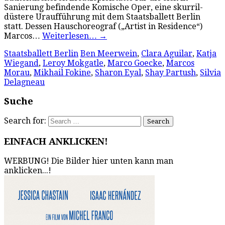
Sanierung befindende Komische Oper, eine skurril-
düstere Uraufführung mit dem Staatsballett Berlin
statt. Dessen Hauschoreograf („Artist in Residence“)
Marcos…
Weiterlesen…
→
Staatsballett Berlin
Ben Meerwein
,
Clara Aguilar
,
Katja
Wiegand
,
Leroy Mokgatle
,
Marco Goecke
,
Marcos
Morau
,
Mikhail Fokine
,
Sharon Eyal
,
Shay Partush
,
Silvia
Delagneau
Suche
Search for:
EINFACH ANKLICKEN!
WERBUNG! Die Bilder hier unten kann man
anklicken...!