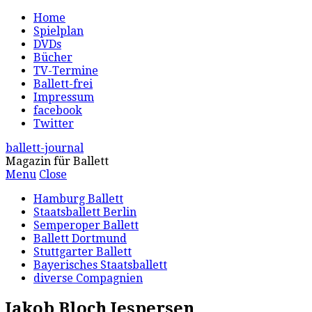
Home
Spielplan
DVDs
Bücher
TV-Termine
Ballett-frei
Impressum
facebook
Twitter
ballett-journal
Magazin für Ballett
Menu
Close
Hamburg Ballett
Staatsballett Berlin
Semperoper Ballett
Ballett Dortmund
Stuttgarter Ballett
Bayerisches Staatsballett
diverse Compagnien
Jakob Bloch Jespersen