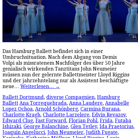
Das Hamburg Ballett befindet sich in einer
Umbruchsituation. Nach dem Abgang von Demis
Volpi als missratenem Nachfolger des über 50 Jahre
genialisch wirkenden Tanztitans John Neumeier
müssen nun der gelernte Ballettmeister Lloyd Riggins
und der jahrzehntelang nur als Assistent beschäftigte
neue…
Weiterlesen…
→
Ballett Dortmund
,
diverse Compagnien
,
Hamburg
Ballett
Ana Torrequebrada
,
Anna Laudere
,
Annabelle
Lopez Ochoa
,
Arnold Schönberg
,
Carmina Burana
,
Charlotte Kragh
,
Charlotte Larzelere
,
Edvin Revazov
,
Edward Clug
,
Fast Forward
,
Florian Pohl
,
Frida
,
Futaba
Ishizaki
,
George Balanchine
,
Glen Tetley
,
Ida Praetorius
,
Joaquin Angelucci
,
John Neumeier
,
Judith Fugate
,