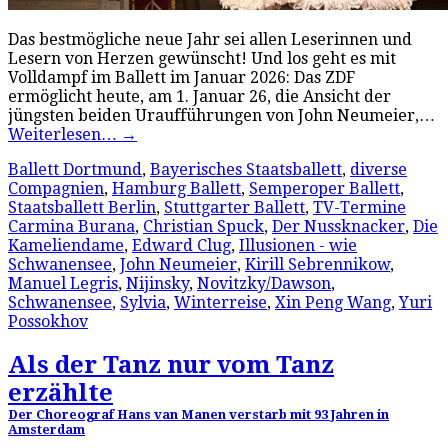
Das bestmögliche neue Jahr sei allen Leserinnen und
Lesern von Herzen gewünscht! Und los geht es mit
Volldampf im Ballett im Januar 2026: Das ZDF
ermöglicht heute, am 1. Januar 26, die Ansicht der
jüngsten beiden Uraufführungen von John Neumeier,…
Weiterlesen…
→
Ballett Dortmund
,
Bayerisches Staatsballett
,
diverse
Compagnien
,
Hamburg Ballett
,
Semperoper Ballett
,
Staatsballett Berlin
,
Stuttgarter Ballett
,
TV-Termine
Carmina Burana
,
Christian Spuck
,
Der Nussknacker
,
Die
Kameliendame
,
Edward Clug
,
Illusionen - wie
Schwanensee
,
John Neumeier
,
Kirill Sebrennikow
,
Manuel Legris
,
Nijinsky
,
Novitzky/Dawson
,
Schwanensee
,
Sylvia
,
Winterreise
,
Xin Peng Wang
,
Yuri
Possokhov
Als der Tanz nur vom Tanz
erzählte
Der Choreograf Hans van Manen verstarb mit 93 Jahren in
Amsterdam