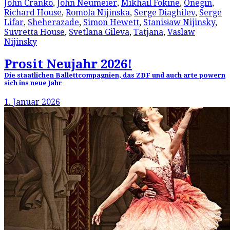
John Cranko
,
John Neumeier
,
Mikhail Fokine
,
Onegin
,
Richard House
,
Romola Nijinska
,
Serge Diaghilev
,
Serge
Lifar
,
Sheherazade
,
Simon Hewett
,
Stanisław Nijinsky
,
Suvretta House
,
Svetlana Gileva
,
Tatjana
,
Vaslaw
Nijinsky
Prosit Neujahr 2026!
Die staatlichen Ballettcompagnien, das ZDF und auch arte powern
sich ins neue Jahr
1. Januar 2026