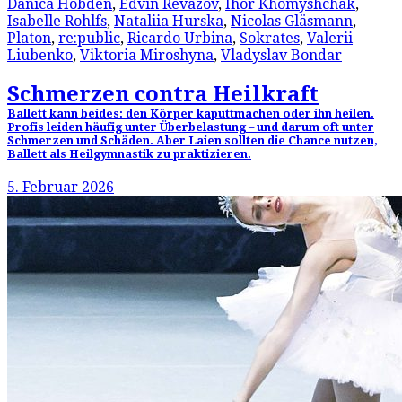
Danica Hobden
,
Edvin Revazov
,
Ihor Khomyshchak
,
Isabelle Rohlfs
,
Nataliia Hurska
,
Nicolas Gläsmann
,
Platon
,
re:public
,
Ricardo Urbina
,
Sokrates
,
Valerii
Liubenko
,
Viktoria Miroshyna
,
Vladyslav Bondar
Schmerzen contra Heilkraft
Ballett kann beides: den Körper kaputtmachen oder ihn heilen.
Profis leiden häufig unter Überbelastung – und darum oft unter
Schmerzen und Schäden. Aber Laien sollten die Chance nutzen,
Ballett als Heilgymnastik zu praktizieren.
5. Februar 2026