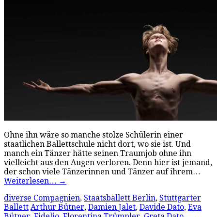
Ohne ihn wäre so manche stolze Schülerin einer
staatlichen Ballettschule nicht dort, wo sie ist. Und
manch ein Tänzer hätte seinen Traumjob ohne ihn
vielleicht aus den Augen verloren. Denn hier ist jemand,
der schon viele Tänzerinnen und Tänzer auf ihrem…
Weiterlesen…
→
diverse Compagnien
,
Staatsballett Berlin
,
Stuttgarter
Ballett
Arthur Bütner
,
Damien Jalet
,
Davide Dato
,
Eva
Bütner
,
Fidelio
,
Florentina Trümpler
,
Greta Dato
,