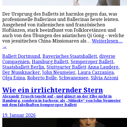
Der Ursprung des Balletts ist harmlos gegen das, was
professionelle Ballerinos und Ballerinas heute leisten.
Ausgehend von italienischen und französischen
Hoftänzen, stark beeinflusst von Folkloretänzen und
auch von den Übungen des asiatischen Qi Gong – welche
von jesuitischen China-Missionaren als…
Weiterlesen…
→
Ballett Dortmund
,
Bayerisches Staatsballett
,
diverse
Compagnien
,
Hamburg Ballett
,
Semperoper Ballett
,
Staatsballett Berlin
,
Stuttgarter Ballett
Anna Laudere
,
Der Nussknacker
,
John Neumeier
,
Laura Cazzaniga
,
Olga Esina
,
Roberto Bolle
,
Schwanensee
,
Silvia Azzoni
Wie ein irrlichternder Stern
Alexandr Trusch taucht auf – und glänzt an der Elbe nicht in
Hamburg, sondern in Sachsen: als „Nijinsky“ von John Neumeier
mit dem fabelhaften Semperoper Ballett
19. Januar 2026