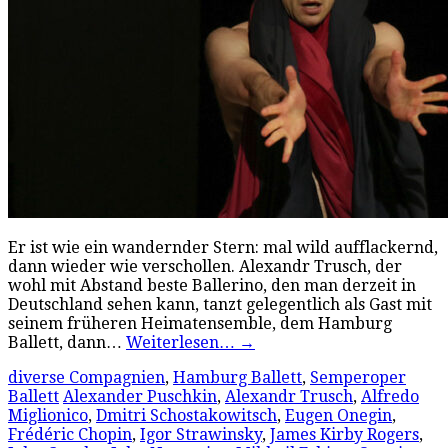
Er ist wie ein wandernder Stern: mal wild aufflackernd,
dann wieder wie verschollen. Alexandr Trusch, der
wohl mit Abstand beste Ballerino, den man derzeit in
Deutschland sehen kann, tanzt gelegentlich als Gast mit
seinem früheren Heimatensemble, dem Hamburg
Ballett, dann…
Weiterlesen…
→
diverse Compagnien
,
Hamburg Ballett
,
Semperoper
Ballett
Alexander Puschkin
,
Alexandr Trusch
,
Alfredo
Miglionico
,
Dmitri Schostakowitsch
,
Eugen Onegin
,
Frédéric Chopin
,
Igor Strawinsky
,
James Kirby Rogers
,