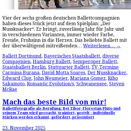
Vier der sechs großen deutschen Ballettcompagnien
haben dieses Stück jetzt auf dem Spielplan: „Der
Nussknacker“. Er bringt, zuverlässig Jahr für Jahr und
in verschiedenen Varianten, immer wieder Farbe,
Freude, Frohsinn in die Herzen. Das beliebte Ballett mit
der überwältigend mitreißenden…
Weiterlesen…
→
Ballett Dortmund
,
Bayerisches Staatsballett
,
diverse
Compagnien
,
Hamburg Ballett
,
Semperoper Ballett
,
Staatsballett Berlin
,
Stuttgarter Ballett
,
TV-Termine
Carmina Burana
,
David Motta Soares
,
Der Nussknacker
,
Edward Clug
,
John Neumeier
,
Mariana Gomez
,
Riho
Sakamoto
,
Romantic Evolution/s
,
Schwanensee
,
Steven
McRae
Mach das beste Bild von mir!
Ballettfotografie als Berufung: Bei Tibor-Florestan Pluto und
seinem Team wird gecoacht, trainiert, gestylt – individuelle
Stärken werden erkannt, gefördert, präsentiert
23. November 2025