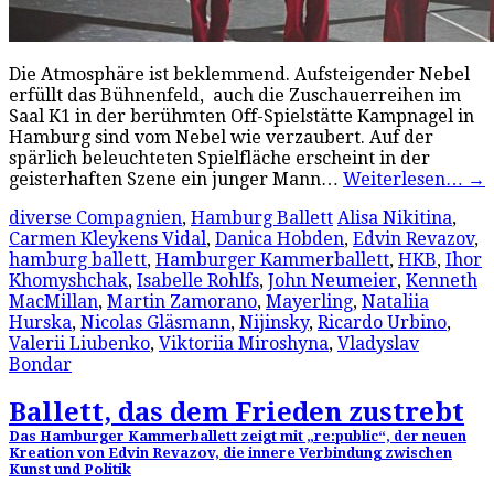
Die Atmosphäre ist beklemmend. Aufsteigender Nebel
erfüllt das Bühnenfeld, auch die Zuschauerreihen im
Saal K1 in der berühmten Off-Spielstätte Kampnagel in
Hamburg sind vom Nebel wie verzaubert. Auf der
spärlich beleuchteten Spielfläche erscheint in der
geisterhaften Szene ein junger Mann…
Weiterlesen…
→
diverse Compagnien
,
Hamburg Ballett
Alisa Nikitina
,
Carmen Kleykens Vidal
,
Danica Hobden
,
Edvin Revazov
,
hamburg ballett
,
Hamburger Kammerballett
,
HKB
,
Ihor
Khomyshchak
,
Isabelle Rohlfs
,
John Neumeier
,
Kenneth
MacMillan
,
Martin Zamorano
,
Mayerling
,
Nataliia
Hurska
,
Nicolas Gläsmann
,
Nijinsky
,
Ricardo Urbino
,
Valerii Liubenko
,
Viktoriia Miroshyna
,
Vladyslav
Bondar
Ballett, das dem Frieden zustrebt
Das Hamburger Kammerballett zeigt mit „re:public“, der neuen
Kreation von Edvin Revazov, die innere Verbindung zwischen
Kunst und Politik