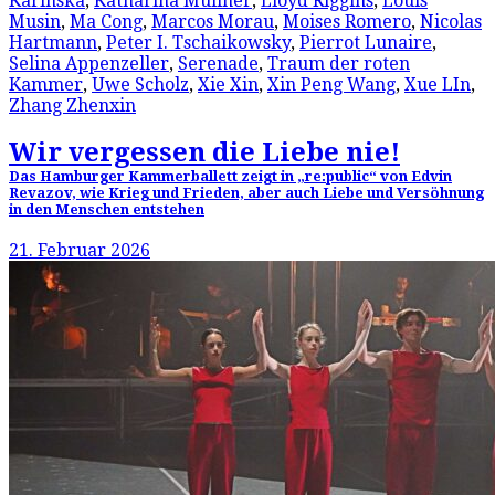
Karinska
,
Katharina Müllner
,
Lloyd Riggins
,
Louis
Musin
,
Ma Cong
,
Marcos Morau
,
Moises Romero
,
Nicolas
Hartmann
,
Peter I. Tschaikowsky
,
Pierrot Lunaire
,
Selina Appenzeller
,
Serenade
,
Traum der roten
Kammer
,
Uwe Scholz
,
Xie Xin
,
Xin Peng Wang
,
Xue LIn
,
Zhang Zhenxin
Wir vergessen die Liebe nie!
Das Hamburger Kammerballett zeigt in „re:public“ von Edvin
Revazov, wie Krieg und Frieden, aber auch Liebe und Versöhnung
in den Menschen entstehen
21. Februar 2026