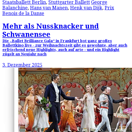
Staatsballett Berlin
,
Stuttgarter Ballett
George
Balanchine
,
Hans van Manen
,
Henk van Dijk
,
Prix
Benois de la Danse
Mehr als Nussknacker und
Schwanensee
Die „Ballet Brilliance Gala“ in Frankfurt bot ganz großes
Ballettkino live - zur Weihnachtszeit gibt es gewohnte, aber auch
erfrischend neue Highlights, auch auf arte – und ein Highlight
zügelt an Neujahr nach
3. Dezember 2025