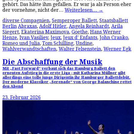
gehört. Das hätte ihm gefallen. Er war ja als Person eher
der vornehme, nicht der…
Weiterlesen…
→
diverse Compagnien
,
Semperoper Ballett
,
Staatsballett
Berlin
Abraxas
,
Adolf Hitler
,
Angela Reinhardt
,
Arila
Siegert
,
Ekaterina Maximova
,
Goethe
,
Hans Werner
Henze
,
Ivan Vasiliev
,
Jeux
,
Jeux d' Enfants
,
John Cranko
,
Romeo und Julia
,
Tom Schilling
,
Undine
,
Wahlverwandtschaften
,
Walter Felsenstein
,
Werner Egk
Die Abschaffung der Musik
Mit „Fast Forward“ verbaut sich das Hamburg Ballett den
erneuten Aufstieg in die erste Liga – mit Katharina Müllner gibt
allerdings eine tolle junge Dirigentin ihr Hamburger Ballettdebüt.
Der moderne Klassiker „Serenade“ von George Balanchine rettet
den Abend
23. Februar 2026