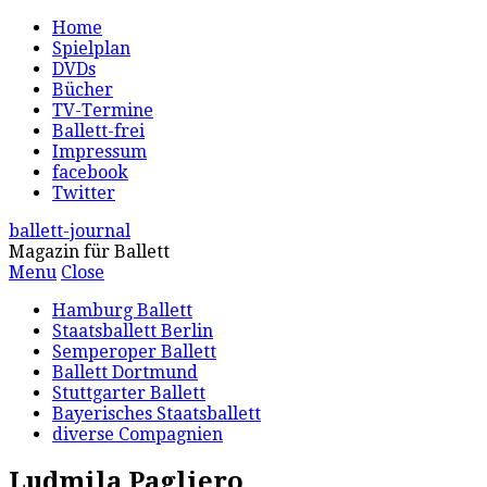
Home
Spielplan
DVDs
Bücher
TV-Termine
Ballett-frei
Impressum
facebook
Twitter
ballett-journal
Magazin für Ballett
Menu
Close
Hamburg Ballett
Staatsballett Berlin
Semperoper Ballett
Ballett Dortmund
Stuttgarter Ballett
Bayerisches Staatsballett
diverse Compagnien
Ludmila Pagliero