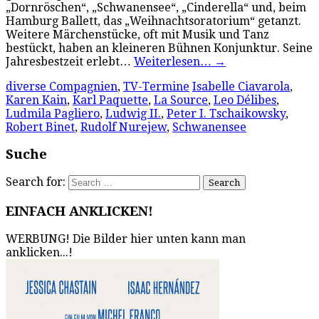
„Dornröschen“, „Schwanensee“, „Cinderella“ und, beim
Hamburg Ballett, das „Weihnachtsoratorium“ getanzt.
Weitere Märchenstücke, oft mit Musik und Tanz
bestückt, haben an kleineren Bühnen Konjunktur. Seine
Jahresbestzeit erlebt…
Weiterlesen…
→
diverse Compagnien
,
TV-Termine
Isabelle Ciavarola
,
Karen Kain
,
Karl Paquette
,
La Source
,
Leo Délibes
,
Ludmila Pagliero
,
Ludwig II.
,
Peter I. Tschaikowsky
,
Robert Binet
,
Rudolf Nurejew
,
Schwanensee
Suche
Search for:
EINFACH ANKLICKEN!
WERBUNG! Die Bilder hier unten kann man
anklicken...!