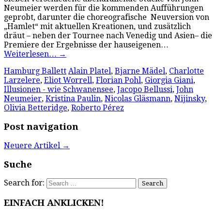
Neumeier werden für die kommenden Aufführungen
geprobt, darunter die choreografische Neuversion von
„Hamlet“ mit aktuellen Kreationen, und zusätzlich
dräut – neben der Tournee nach Venedig und Asien– die
Premiere der Ergebnisse der hauseigenen…
Weiterlesen…
→
Hamburg Ballett
Alain Platel
,
Bjarne Mädel
,
Charlotte
Larzelere
,
Eliot Worrell
,
Florian Pohl
,
Giorgia Giani
,
Illusionen - wie Schwanensee
,
Jacopo Bellussi
,
John
Neumeier
,
Kristina Paulin
,
Nicolas Gläsmann
,
Nijinsky
,
Olivia Betteridge
,
Roberto Pérez
Post navigation
Neuere Artikel
→
Suche
Search for:
EINFACH ANKLICKEN!