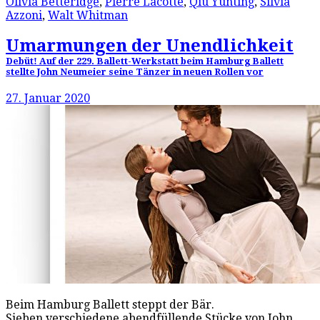
Olivia Betteridge
,
Pierre Lacotte
,
Qiu Yunting
,
Silvia
Azzoni
,
Walt Whitman
Umarmungen der Unendlichkeit
Debüt! Auf der 229. Ballett-Werkstatt beim Hamburg Ballett
stellte John Neumeier seine Tänzer in neuen Rollen vor
27. Januar 2020
Beim Hamburg Ballett steppt der Bär.
Sieben verschiedene abendfüllende Stücke von John