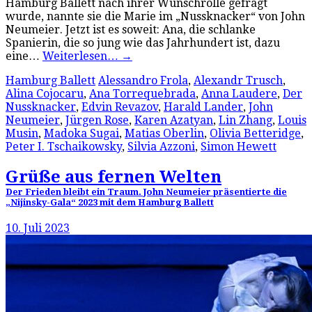
Hamburg Ballett nach ihrer Wunschrolle gefragt
wurde, nannte sie die Marie im „Nussknacker“ von John
Neumeier. Jetzt ist es soweit: Ana, die schlanke
Spanierin, die so jung wie das Jahrhundert ist, dazu
eine…
Weiterlesen…
→
Hamburg Ballett
Alessandro Frola
,
Alexandr Trusch
,
Alina Cojocaru
,
Ana Torrequebrada
,
Anna Laudere
,
Der
Nussknacker
,
Edvin Revazov
,
Harald Lander
,
John
Neumeier
,
Jürgen Rose
,
Karen Azatyan
,
Lin Zhang
,
Louis
Musin
,
Madoka Sugai
,
Matias Oberlin
,
Olivia Betteridge
,
Peter I. Tschaikowsky
,
Silvia Azzoni
,
Simon Hewett
Grüße aus fernen Welten
Der Frieden bleibt ein Traum. John Neumeier präsentierte die
„Nijinsky-Gala“ 2023 mit dem Hamburg Ballett
10. Juli 2023