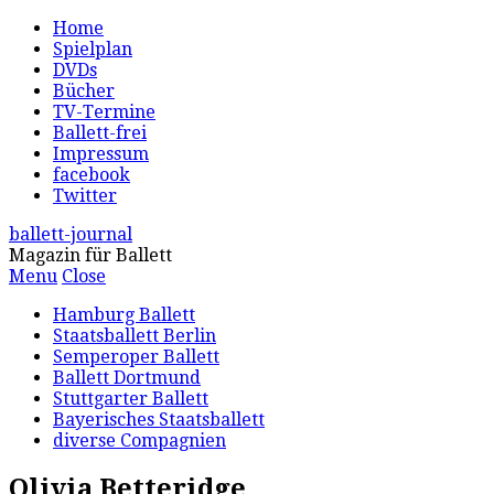
Home
Spielplan
DVDs
Bücher
TV-Termine
Ballett-frei
Impressum
facebook
Twitter
ballett-journal
Magazin für Ballett
Menu
Close
Hamburg Ballett
Staatsballett Berlin
Semperoper Ballett
Ballett Dortmund
Stuttgarter Ballett
Bayerisches Staatsballett
diverse Compagnien
Olivia Betteridge