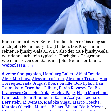
Kann man in diesen Zeiten fröhlich feiern? Das mag sich
auch John Neumeier gefragt haben. Das Programm
seiner „Nijinsky-Gala XLVIII“, also der 48. Nijinsky-Gala,
war denn auch kein typisches Hochglanz-Programm,
wie man es von den Galas mit John Neumeier beim…
Weiterlesen…
→
diverse Compagnien
,
Hamburg Ballett
Akimi Denda
,
Aleix Martínez
,
Alessandro Frola
,
Alexandr Trusch
,
Ana
Torrequebrada
,
August Bournonville
,
Bob Dylan
,
Dan
Tsumakoto
,
Dorothee Gilbert
,
Edvin Revazov
,
Fei Bo
,
Francesco Gabriele Frola
,
Hayley Page
,
Hugo Marchand
,
Ivan Liska
,
John Neumeier
,
Karen Azatyan
,
Leonard
Bernstein
,
Li Wentao
,
Madoka Sugai
,
Marco Goecke
,
Mathias Oberlin
,
Maurice Béjart
,
Michal Bialk
,
Mozart
,