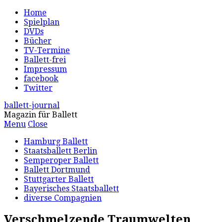
Home
Spielplan
DVDs
Bücher
TV-Termine
Ballett-frei
Impressum
facebook
Twitter
ballett-journal
Magazin für Ballett
Menu
Close
Hamburg Ballett
Staatsballett Berlin
Semperoper Ballett
Ballett Dortmund
Stuttgarter Ballett
Bayerisches Staatsballett
diverse Compagnien
Verschmelzende Traumwelten