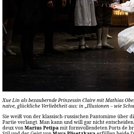
Xue Lin als bezaubernde Prinzessin Claire mit Mathias Ober
naive, glückliche Verliebtheit aus: in „Illusionen – wie S
Sie weiß von der klassisch-russischen Pantomime über d
Partie verlangt. Man kann und will gar nicht entscheiden
deux von
Marius Petipa
mit formvollendeten Ports de bra
Stil und der Geist von
Maya Plisetzkaya
erfüllen beide 