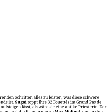
renden Schritten alles zu leisten, was diese schwere
nds ist.
Sugai
toppt ihre 32 Fouettés im Grand Pas de
steigen lässt, als wäre sie eine antike Priesterin. Der
gen lässt die Erinnerung an
Max Midinet
, den ersten