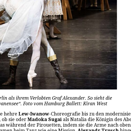
lin als ihrem Verlobten Graf Alexander. So sieht die
chwanensee“. Foto vom Hamburg Ballett: Kiran West
ie hehre
Lew-Iwanow
-Choreografie bis zu den modernisie
, ob sie oder
Madoka Sugai
als Natalia die Königin des Abe
s während der Pirouetten, indem sie die Arme nach oben auf
Damen beim Tanz wie eine Mission.
Alexandr Trusch
hinge