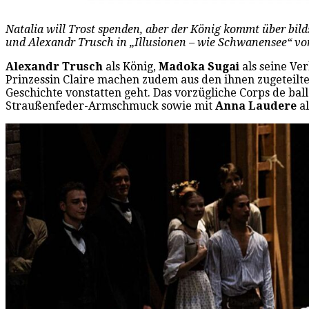
Natalia will Trost spenden, aber der König kommt über bi
und Alexandr Trusch in „Illusionen – wie Schwanensee“ vo
Alexandr Trusch
als König,
Madoka Sugai
als seine Ver
Prinzessin Claire machen zudem aus den ihnen zugeteilten
Geschichte vonstatten geht. Das vorzügliche Corps de bal
Straußenfeder-Armschmuck sowie mit
Anna Laudere
al