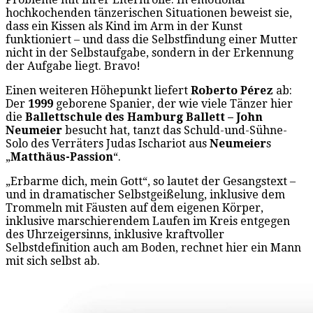
hochkochenden tänzerischen Situationen beweist sie,
dass ein Kissen als Kind im Arm in der Kunst
funktioniert – und dass die Selbstfindung einer Mutter
nicht in der Selbstaufgabe, sondern in der Erkennung
der Aufgabe liegt. Bravo!
Einen weiteren Höhepunkt liefert
Roberto Pérez
ab:
Der
1999
geborene Spanier, der wie viele Tänzer hier
die
Ballettschule des Hamburg Ballett – John
Neumeier
besucht hat, tanzt das Schuld-und-Sühne-
Solo des Verräters Judas Ischariot aus
Neumeier
s
„
Matthäus-Passion
“.
„Erbarme dich, mein Gott“, so lautet der Gesangstext –
und in dramatischer Selbstgeißelung, inklusive dem
Trommeln mit Fäusten auf dem eigenen Körper,
inklusive marschierendem Laufen im Kreis entgegen
des Uhrzeigersinns, inklusive kraftvoller
Selbstdefinition auch am Boden, rechnet hier ein Mann
mit sich selbst ab.