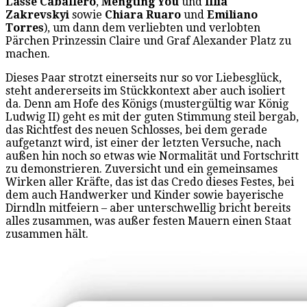
Lasse Caballero
,
Mengting You
und
Illia
Zakrevskyi
sowie
Chiara Ruaro
und
Emiliano
Torres
), um dann dem verliebten und verlobten
Pärchen Prinzessin Claire und Graf Alexander Platz zu
machen.
Dieses Paar strotzt einerseits nur so vor Liebesglück,
steht andererseits im Stückkontext aber auch isoliert
da. Denn am Hofe des Königs (mustergültig war König
Ludwig II) geht es mit der guten Stimmung steil bergab,
das Richtfest des neuen Schlosses, bei dem gerade
aufgetanzt wird, ist einer der letzten Versuche, nach
außen hin noch so etwas wie Normalität und Fortschritt
zu demonstrieren. Zuversicht und ein gemeinsames
Wirken aller Kräfte, das ist das Credo dieses Festes, bei
dem auch Handwerker und Kinder sowie bayerische
Dirndln mitfeiern – aber unterschwellig bricht bereits
alles zusammen, was außer festen Mauern einen Staat
zusammen hält.