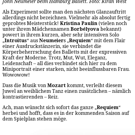
John Neumeier beim Hamburg Ballett. Foto: Kiran West
Als Experiment sollte man den nächsten Glanzauftritt
allerdings nicht bezeichnen. Vielmehr als absolut fertig
geprobtes Meisterstück!
Kristina Paulin
(vielen noch
unter ihrem Mädchennamen
Borbélyova
bekannt)
powert in ihrem kurzen, aber sehr intensiven Solo
„
Introitus
“ aus
Neumeier
s „
Requiem
“ mit dem Flair
einer Ausdruckstänzerin, sie verbindet die
Körperbeherrschung des Balletts mit der expressiven
Kraft der Moderne. Trotz, Mut, Wut, Eleganz,
Leidenschaft – all dies verbindet sich hier zu dem
Miniportrait einer starken, nicht beeinflussbaren Frau.
Wowowow!
Dass die Musik von
Mozart
kommt, verleiht diesem
Juwel an weiblichem Tanz einen zusätzlichen – nämlich
kontrastierenden – Reiz.
Ach, man wünscht sich sofort das ganze „
Requiem
“
herbei und hofft, dass es in der kommenden Saison auf
dem Spielplan stehen möge.