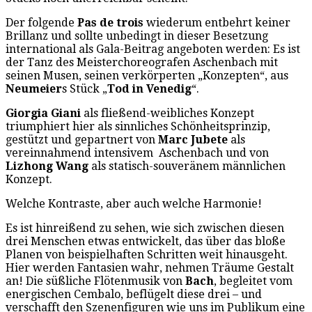
Der folgende
Pas de trois
wiederum entbehrt keiner
Brillanz und sollte unbedingt in dieser Besetzung
international als Gala-Beitrag angeboten werden: Es ist
der Tanz des Meisterchoreografen Aschenbach mit
seinen Musen, seinen verkörperten „Konzepten“, aus
Neumeier
s Stück „
Tod in Venedig
“.
Giorgia Giani
als fließend-weibliches Konzept
triumphiert hier als sinnliches Schönheitsprinzip,
gestützt und gepartnert von
Marc Jubete
als
vereinnahmend intensivem Aschenbach und von
Lizhong Wang
als statisch-souveränem männlichen
Konzept.
Welche Kontraste, aber auch welche Harmonie!
Es ist hinreißend zu sehen, wie sich zwischen diesen
drei Menschen etwas entwickelt, das über das bloße
Planen von beispielhaften Schritten weit hinausgeht.
Hier werden Fantasien wahr, nehmen Träume Gestalt
an! Die süßliche Flötenmusik von
Bach
, begleitet vom
energischen Cembalo, beflügelt diese drei – und
verschafft den Szenenfiguren wie uns im Publikum eine