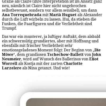
Grazie als Claire (ihre Interpretation ist im Ansatz ganz
neu, nämlich ist Claire hier nicht ungebrochen
selbstbewusst, sondern vor allem sensibel), um dann
Ana Torrequebrada
mit
Marià Huguet
als Alexander
durch die Luft wirbeln zu lassen. Hui, da stieben die
Funken, die Paarfiguren und die Verliebtheit sind
Trumpf.
Das war ein munterer, ja luftiger Auftakt, dem alsbald
ein schwermütig grundiertes, aber mit Hoffnung und
ebenfalls mit frischer Verliebtheit sehr
emotionsgeladenes Moment folgt: Der Beginn von „
Die
Möwe
“, dem grandiosen
Tschechow-Ballett
von
John
Neumeier
, wird auf Wunsch des Ballerinos von
Eliot
Worrell
als Kostja mit der zarten
Charlotte
Larzelere
als Nina getanzt. Und wie!