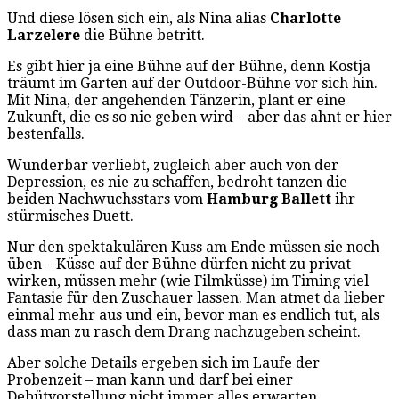
Und diese lösen sich ein, als Nina alias
Charlotte
Larzelere
die Bühne betritt.
Es gibt hier ja eine Bühne auf der Bühne, denn Kostja
träumt im Garten auf der Outdoor-Bühne vor sich hin.
Mit Nina, der angehenden Tänzerin, plant er eine
Zukunft, die es so nie geben wird – aber das ahnt er hier
bestenfalls.
Wunderbar verliebt, zugleich aber auch von der
Depression, es nie zu schaffen, bedroht tanzen die
beiden Nachwuchsstars vom
Hamburg Ballett
ihr
stürmisches Duett.
Nur den spektakulären Kuss am Ende müssen sie noch
üben – Küsse auf der Bühne dürfen nicht zu privat
wirken, müssen mehr (wie Filmküsse) im Timing viel
Fantasie für den Zuschauer lassen. Man atmet da lieber
einmal mehr aus und ein, bevor man es endlich tut, als
dass man zu rasch dem Drang nachzugeben scheint.
Aber solche Details ergeben sich im Laufe der
Probenzeit – man kann und darf bei einer
Debütvorstellung nicht immer alles erwarten.