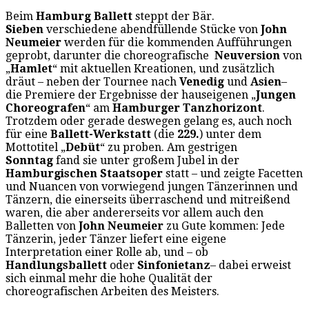
Beim
Hamburg Ballett
steppt der Bär.
Sieben
verschiedene abendfüllende Stücke von
John
Neumeier
werden für die kommenden Aufführungen
geprobt, darunter die choreografische
Neuversion
von
„
Hamlet
“ mit aktuellen Kreationen, und zusätzlich
dräut – neben der Tournee nach
Venedig
und
Asien
–
die Premiere der Ergebnisse der hauseigenen „
Jungen
Choreografen
“ am
Hamburger Tanzhorizont
.
Trotzdem oder gerade deswegen gelang es, auch noch
für eine
Ballett-Werkstatt
(die
229.
) unter dem
Mottotitel „
Debüt
“ zu proben. Am gestrigen
Sonntag
fand sie unter großem Jubel in der
Hamburgischen Staatsoper
statt – und zeigte Facetten
und Nuancen von vorwiegend jungen Tänzerinnen und
Tänzern, die einerseits überraschend und mitreißend
waren, die aber andererseits vor allem auch den
Balletten von
John Neumeier
zu Gute kommen: Jede
Tänzerin, jeder Tänzer liefert eine eigene
Interpretation einer Rolle ab, und – ob
Handlungsballett
oder
Sinfonietanz
– dabei erweist
sich einmal mehr die hohe Qualität der
choreografischen Arbeiten des Meisters.