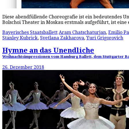
Diese abendfüllende Choreografie ist ein bedeutendes Uni
Bolschoi Theater in Moskau erstmals aufgeführt, ist eine
Bayerisches Staatsballett
Aram Chatschaturjan
,
Emilio P
Stanley Kubrick
,
Svetlana Zakharova
,
Yuri Grigorovich
Hymne an das Unendliche
Weihnachtsimpressionen vom Hamburg Ballett, dem Stuttgarter Ball
26. Dezember 2018