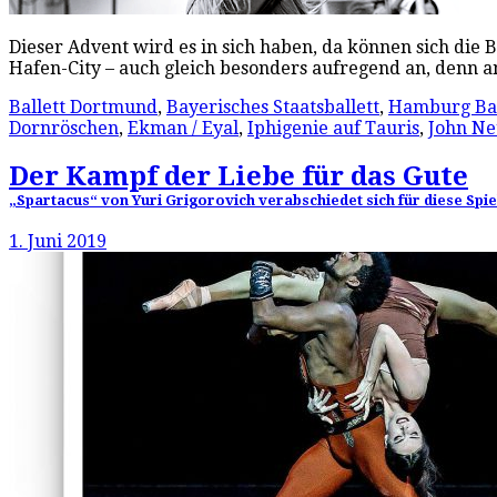
Dieser Advent wird es in sich haben, da können sich die
Hafen-City – auch gleich besonders aufregend an, denn
Ballett Dortmund
,
Bayerisches Staatsballett
,
Hamburg Bal
Dornröschen
,
Ekman / Eyal
,
Iphigenie auf Tauris
,
John N
Der Kampf der Liebe für das Gute
„Spartacus“ von Yuri Grigorovich verabschiedet sich für diese Spi
1. Juni 2019