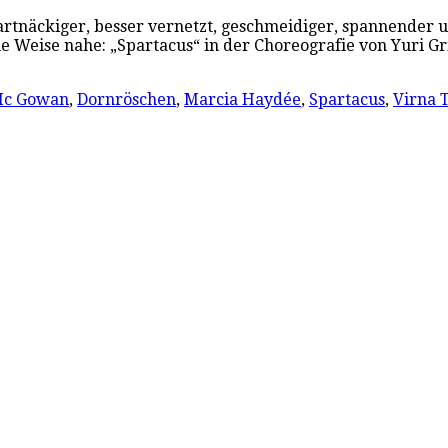
hartnäckiger, besser vernetzt, geschmeidiger, spannender 
he Weise nahe: „Spartacus“ in der Choreografie von Yuri G
Mc Gowan
,
Dornröschen
,
Marcia Haydée
,
Spartacus
,
Virna 