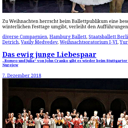
Zu Weihnachten herrscht beim Ballettpublikum eine besonde
winterlichen Festtage umgibt, verleiht den Aufführungen
diverse Compagnien
,
Hamburg Ballett
,
Staatsballett Berl
Detrich
,
Vasily Medvedev
,
Weihnachtsoratorium I-VI
,
Yur
Das ewig junge Liebespaar
„Romeo und Julia“ von John Cranko gibt es wieder beim Stuttgarter 
Nurejew
7. Dezember 2018