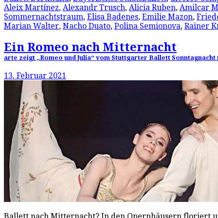
Aleix Martínez
,
Alexandr Trusch
,
Alicia Ruben
,
Amilcar M
Sommernachtstraum
,
Elisa Badenes
,
Emilie Mazon
,
Fried
Marian Walter
,
Nacho Duato
,
Polina Semionova
,
Rainer K
Ein Romeo nach Mitternacht
arte zeigt „Romeo und Julia“ vom Stuttgarter Ballett Sonntagnacht n
13. Februar 2021
Ballett nach Mitternacht? In den Opernhäusern floriert u