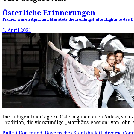
Österliche Erinnerungen
Früher waren April und Mai stets die frühlingshafte Hightime des B
5. April 2021
Die ruhigen Feiertage zu Ostern gaben auch Anlass, sich 
Tradition, die vierstündige „Matthäus-Passion“ von Jo
Ballett Dortmund
,
Bayerisches Staatsballett
,
diverse Com