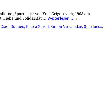
alletts: „Spartacus“ von Yuri Grigorovich, 1968 am
t, Liebe und Solidarität,…
Weiterlesen…
→
,
Osiel Gouneo
,
Prisca Zeisel
,
Simon Virsaladze
,
Spartacus
,