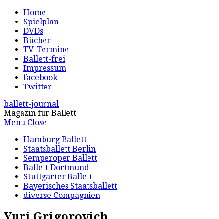
Home
Spielplan
DVDs
Bücher
TV-Termine
Ballett-frei
Impressum
facebook
Twitter
ballett-journal
Magazin für Ballett
Menu
Close
Hamburg Ballett
Staatsballett Berlin
Semperoper Ballett
Ballett Dortmund
Stuttgarter Ballett
Bayerisches Staatsballett
diverse Compagnien
Yuri Grigorovich