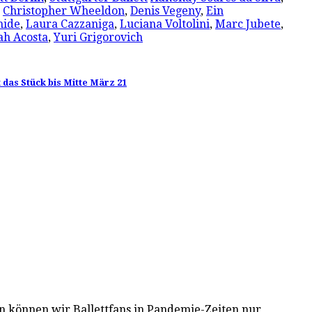
,
Christopher Wheeldon
,
Denis Vegeny
,
Ein
hide
,
Laura Cazzaniga
,
Luciana Voltolini
,
Marc Jubete
,
ah Acosta
,
Yuri Grigorovich
 das Stück bis Mitte März 21
on können wir Ballettfans in Pandemie-Zeiten nur