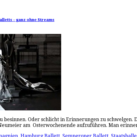
alletts – ganz ohne Streams
zu besinnen. Oder schlicht in Erinnerungen zu schwelgen. 
hn Neumeier am Osterwochenende aufzuführen. Man erinner
pagnien
,
Hamburg Ballett
,
Semperoper Ballett
,
Staatsballe