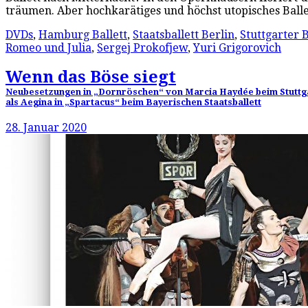
träumen. Aber hochkarätiges und höchst utopisches Balle
DVDs
,
Hamburg Ballett
,
Staatsballett Berlin
,
Stuttgarter B
Romeo und Julia
,
Sergej Prokofjew
,
Yuri Grigorovich
Wenn das Böse siegt
Neubesetzungen in „Dornröschen“ von Marcia Haydée beim Stuttgar
als Aegina in „Spartacus“ beim Bayerischen Staatsballett
28. Januar 2020