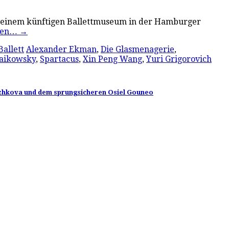
 von einem künftigen Ballettmuseum in der Hamburger
esen…
→
Ballett
Alexander Ekman
,
Die Glasmenagerie
,
aikowsky
,
Spartacus
,
Xin Peng Wang
,
Yuri Grigorovich
 Ryzhkova und dem sprungsicheren Osiel Gouneo