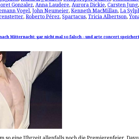
oret Gonzalez
,
Anna Laudere
,
Aurora Dickie
,
Carsten Jung
emann Vogel
,
John Neumeier
,
Kenneth MacMillan
,
La Sylp
renstetter
,
Roberto Pérez
,
Spartacus
,
Tricia Albertson
,
Yon
ach Mitternacht: gar nicht mal so falsch – und arte concert speichert
m so eine Uhrzeit allenfalls noch die Premierenfeier. Dav