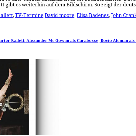
tt gibt es weiterhin auf dem Bildschirm. So zeigt der de
allett
,
TV-Termine
David moore
,
Elisa Badenes
,
John Cran
ter Ballett: Alexander Mc Gowan als Carabosse, Rocio Aleman als 