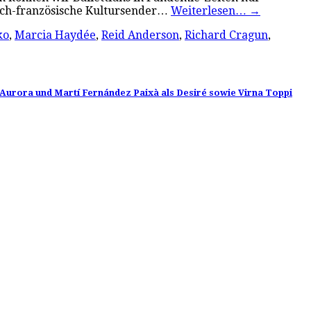
utsch-französische Kultursender…
Weiterlesen…
→
ko
,
Marcia Haydée
,
Reid Anderson
,
Richard Cragun
,
Aurora und Martí Fernández Paixà als Desiré sowie Virna Toppi