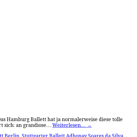
Das Hamburg Ballett hat ja normalerweise diese tolle
t sich: an grandiose…
Weiterlesen…
→
tt Berlin
,
Stuttgarter Ballett
Adhonay Soares da Silva
,