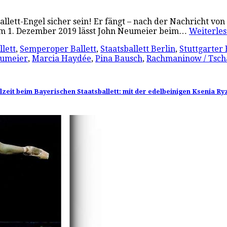
 Ballett-Engel sicher sein! Er fängt – nach der Nachricht
 am 1. Dezember 2019 lässt John Neumeier beim…
Weiterl
lett
,
Semperoper Ballett
,
Staatsballett Berlin
,
Stuttgarter 
eumeier
,
Marcia Haydée
,
Pina Bausch
,
Rachmaninow / Tsch
elzeit beim Bayerischen Staatsballett: mit der edelbeinigen Ksenia