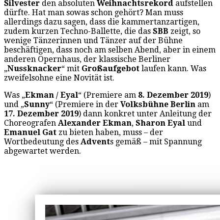
Silvester
den absoluten
Weihnachtsrekord
aufstellen
dürfte. Hat man sowas schon gehört? Man muss
allerdings dazu sagen, dass die kammertanzartigen,
zudem kurzen Techno-Ballette, die das
SBB
zeigt, so
wenige Tänzerinnen und Tänzer auf der Bühne
beschäftigen, dass noch am selben Abend, aber in einem
anderen Opernhaus, der klassische Berliner
„
Nussknacker
“ mit
Großaufgebot
laufen kann. Was
zweifelsohne eine Novität ist.
Was „
Ekman / Eyal
“ (Premiere am
8. Dezember 2019
)
und „
Sunny
“ (Premiere in der
Volksbühne Berlin
am
17. Dezember 2019
) dann konkret unter Anleitung der
Choreografen
Alexander Ekman
,
Sharon Eyal
und
Emanuel Gat
zu bieten haben, muss – der
Wortbedeutung des
Advent
s gemäß – mit Spannung
abgewartet werden.