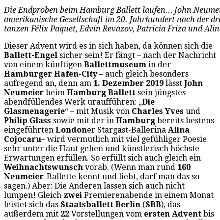
Die Endproben beim Hamburg Ballett laufen… John Neumeier
amerikanische Gesellschaft im 20. Jahrhundert nach der d
tanzen Félix Paquet, Edvin Revazov, Patricia Friza und Ali
Dieser Advent wird es in sich haben, da können sich die
Ballett-Engel
sicher sein! Er fängt – nach der Nachricht
von einem künftigen
Ballettmuseum
in der
Hamburger Hafen-City
– auch gleich besonders
aufregend an, denn am
1. Dezember 2019
lässt
John
Neumeier
beim
Hamburg Ballett
sein jüngstes
abendfüllendes Werk uraufführen: „
Die
Glasmenagerie
“ – mit Musik von
Charles Yves
und
Philip Glass
sowie mit der in
Hamburg
bereits bestens
eingeführten
London
er Stargast-Ballerina
Alina
Cojocaru
– wird vermutlich mit viel gefühliger Poesie
sehr unter die Haut gehen und künstlerisch höchste
Erwartungen erfüllen. So erfüllt sich auch gleich ein
Weihnachtswunsch
vorab. (Wenn man rund
160
Neumeier
-Ballette kennt und liebt, darf man das so
sagen.) Aber: Die Anderen lassen sich auch nicht
lumpen! Gleich
zwei
Premierenabende in einem Monat
leistet sich das
Staatsballett Berlin
(
SBB
), das
außerdem mit
22
Vorstellungen vom
ersten Advent
bis