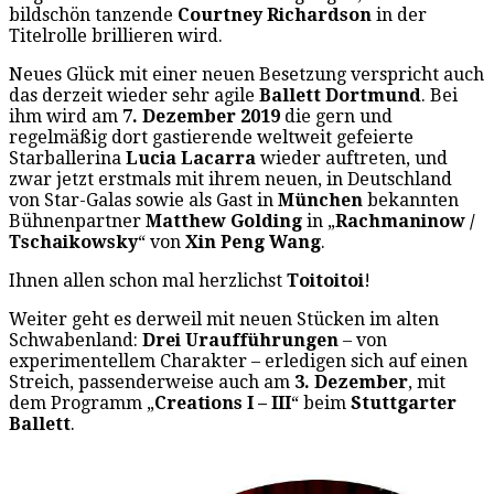
bildschön tanzende
Courtney Richardson
in der
Titelrolle brillieren wird.
Neues Glück mit einer neuen Besetzung verspricht auch
das derzeit wieder sehr agile
Ballett Dortmund
. Bei
ihm wird am
7. Dezember 2019
die gern und
regelmäßig dort gastierende weltweit gefeierte
Starballerina
Lucia Lacarra
wieder auftreten, und
zwar jetzt erstmals mit ihrem neuen, in Deutschland
von Star-Galas sowie als Gast in
München
bekannten
Bühnenpartner
Matthew Golding
in „
Rachmaninow /
Tschaikowsky
“ von
Xin Peng Wang
.
Ihnen allen schon mal herzlichst
Toitoitoi
!
Weiter geht es derweil mit neuen Stücken im alten
Schwabenland:
Drei Uraufführungen
– von
experimentellem Charakter – erledigen sich auf einen
Streich, passenderweise auch am
3. Dezember
, mit
dem Programm „
Creations I – III
“ beim
Stuttgarter
Ballett
.