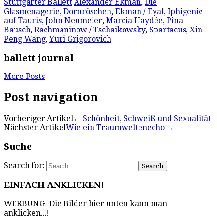
Stuttgarter Ballett
Alexander Ekman
,
Die
Glasmenagerie
,
Dornröschen
,
Ekman / Eyal
,
Iphigenie
auf Tauris
,
John Neumeier
,
Marcia Haydée
,
Pina
Bausch
,
Rachmaninow / Tschaikowsky
,
Spartacus
,
Xin
Peng Wang
,
Yuri Grigorovich
ballett journal
More Posts
Post navigation
Vorheriger Artikel
←
Schönheit, Schweiß und Sexualität
Nächster Artikel
Wie ein Traumweltenecho
→
Suche
Search for:
EINFACH ANKLICKEN!
WERBUNG! Die Bilder hier unten kann man
anklicken...!