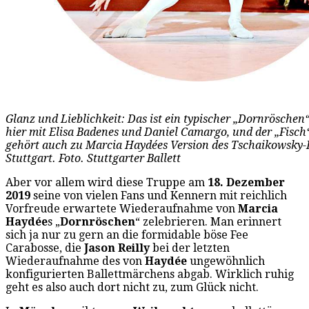
Glanz und Lieblichkeit: Das ist ein typischer „Dornröschen
hier mit Elisa Badenes und Daniel Camargo, und der „Fisch“,
gehört auch zu Marcia Haydées Version des Tschaikowsky-B
Stuttgart. Foto. Stuttgarter Ballett
Aber vor allem wird diese Truppe am
18. Dezember
2019
seine von vielen Fans und Kennern mit reichlich
Vorfreude erwartete Wiederaufnahme von
Marcia
Haydée
s „
Dornröschen
“ zelebrieren. Man erinnert
sich ja nur zu gern an die formidable böse Fee
Carabosse, die
Jason Reilly
bei der letzten
Wiederaufnahme des von
Haydée
ungewöhnlich
konfigurierten Ballettmärchens abgab. Wirklich ruhig
geht es also auch dort nicht zu, zum Glück nicht.