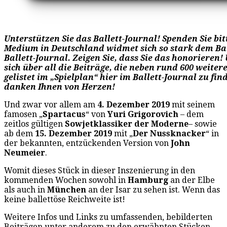
Unterstützen Sie das Ballett-Journal! Spenden Sie bit
Medium in Deutschland widmet sich so stark dem Bal
Ballett-Journal. Zeigen Sie, dass Sie das honorieren!
sich über all die Beiträge, die neben rund 600 weitere
gelistet im „Spielplan“ hier im Ballett-Journal zu fin
danken Ihnen von Herzen!
Und zwar vor allem am
4. Dezember 2019
mit seinem
famosen „
Spartacus
“ von
Yuri Grigorovich
– dem
zeitlos gültigen
Sowjetklassiker der Moderne
– sowie
ab dem
15. Dezember 2019
mit „
Der Nussknacker
“ in
der bekannten, entzückenden Version von
John
Neumeier
.
Womit dieses Stück in dieser Inszenierung in den
kommenden Wochen sowohl in
Hamburg
an der Elbe
als auch in
München
an der Isar zu sehen ist. Wenn das
keine ballettöse Reichweite ist!
Weitere Infos und Links zu umfassenden, bebilderten
Beiträgen unter anderem zu den erwähnten Stücken