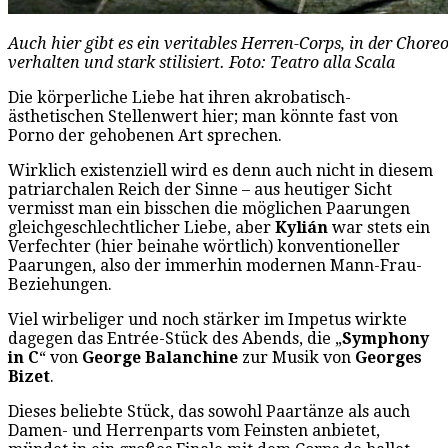
Auch hier gibt es ein veritables Herren-Corps, in der Choreog
verhalten und stark stilisiert. Foto: Teatro alla Scala
Die körperliche Liebe hat ihren akrobatisch-
ästhetischen Stellenwert hier; man könnte fast von
Porno der gehobenen Art sprechen.
Wirklich existenziell wird es denn auch nicht in diesem
patriarchalen Reich der Sinne – aus heutiger Sicht
vermisst man ein bisschen die möglichen Paarungen
gleichgeschlechtlicher Liebe, aber
Kylián
war stets ein
Verfechter (hier beinahe wörtlich) konventioneller
Paarungen, also der immerhin modernen Mann-Frau-
Beziehungen.
Viel wirbeliger und noch stärker im Impetus wirkte
dagegen das Entrée-Stück des Abends, die „
Symphony
in C
“ von
George Balanchine
zur Musik von
Georges
Bizet
.
Dieses beliebte Stück, das sowohl Paartänze als auch
Damen- und Herrenparts vom Feinsten anbietet,