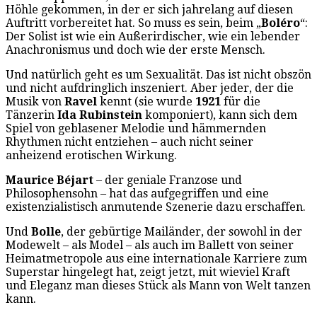
Höhle gekommen, in der er sich jahrelang auf diesen
Auftritt vorbereitet hat. So muss es sein, beim „
Boléro
“:
Der Solist ist wie ein Außerirdischer, wie ein lebender
Anachronismus und doch wie der erste Mensch.
Und natürlich geht es um Sexualität. Das ist nicht obszön
und nicht aufdringlich inszeniert. Aber jeder, der die
Musik von
Ravel
kennt (sie wurde
1921
für die
Tänzerin
Ida Rubinstein
komponiert), kann sich dem
Spiel von geblasener Melodie und hämmernden
Rhythmen nicht entziehen – auch nicht seiner
anheizend erotischen Wirkung.
Maurice Béjart
– der geniale Franzose und
Philosophensohn –
hat das aufgegriffen und eine
existenzialistisch anmutende Szenerie dazu erschaffen.
Und
Bolle
, der gebürtige Mailänder, der sowohl in der
Modewelt – als Model – als auch im Ballett von seiner
Heimatmetropole aus eine internationale Karriere zum
Superstar hingelegt hat, zeigt jetzt, mit wieviel Kraft
und Eleganz man dieses Stück als Mann von Welt tanzen
kann.