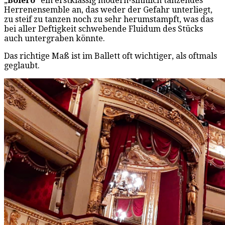
„
Boléro
“ ein erstklassig modern-sinnlich tanzendes
Herrenensemble an, das weder der Gefahr unterliegt,
zu steif zu tanzen noch zu sehr herumstampft, was das
bei aller Deftigkeit schwebende Fluidum des Stücks
auch untergraben könnte.
Das richtige Maß ist im Ballett oft wichtiger, als oftmals
geglaubt.