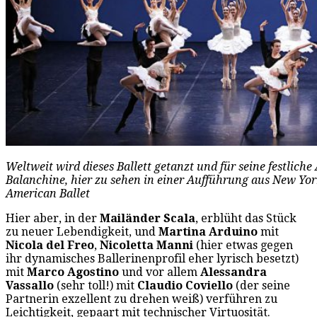
Weltweit wird dieses Ballett getanzt und für seine festlic
Balanchine, hier zu sehen in einer Aufführung aus New York
American Ballet
Hier aber, in der
Mailänder Scala
, erblüht das Stück
zu neuer Lebendigkeit, und
Martina Arduino
mit
Nicola del Freo
,
Nicoletta Manni
(hier etwas gegen
ihr dynamisches Ballerinenprofil eher lyrisch besetzt)
mit
Marco Agostino
und vor allem
Alessandra
Vassallo
(sehr toll!) mit
Claudio Coviello
(der seine
Partnerin exzellent zu drehen weiß) verführen zu
Leichtigkeit, gepaart mit technischer Virtuosität.