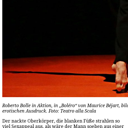
Roberto Bolle in Aktion, in „Boléro“ von Maurice Béjart, bi
erotischen Ausdruck. Foto: Teatro alla Scala
Der nackte Oberkörper, die blanken Füße strahlen so
viel Sexappeal aus, als wäre der Mann soeben aus einer