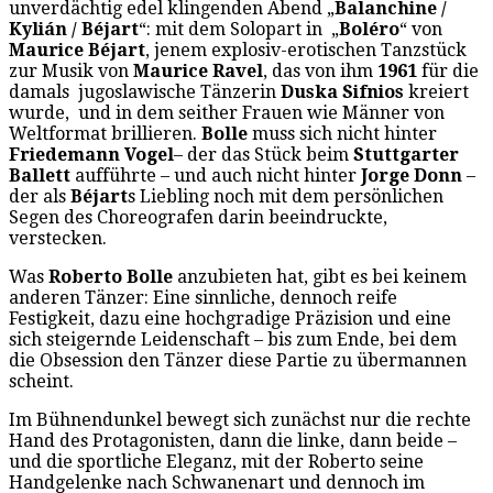
unverdächtig edel klingenden Abend „
Balanchine /
Kylián / Béjart
“: mit dem Solopart in „
Boléro
“ von
Maurice Béjart
, jenem explosiv-erotischen Tanzstück
zur Musik von
Maurice Ravel
, das von ihm
1961
für die
damals
jugoslawische Tänzerin
Duska Sifnios
kreiert
wurde, und in dem seither Frauen wie Männer von
Weltformat brillieren.
Bolle
muss sich nicht hinter
Friedemann Vogel
– der das Stück beim
Stuttgarter
Ballett
aufführte – und auch nicht hinter
Jorge Donn
–
der als
Béjart
s Liebling noch mit dem persönlichen
Segen des Choreografen darin beeindruckte,
verstecken.
Was
Roberto Bolle
anzubieten hat, gibt es bei keinem
anderen Tänzer: Eine sinnliche, dennoch reife
Festigkeit, dazu eine hochgradige Präzision und eine
sich steigernde Leidenschaft – bis zum Ende, bei dem
die Obsession den Tänzer diese Partie zu übermannen
scheint.
Im Bühnendunkel bewegt sich zunächst nur die rechte
Hand des Protagonisten, dann die linke, dann beide –
und die sportliche Eleganz, mit der Roberto seine
Handgelenke nach Schwanenart und dennoch im