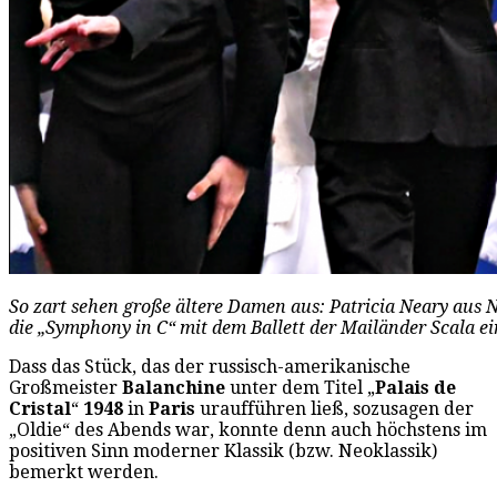
So zart sehen große ältere Damen aus: Patricia Neary aus 
die „Symphony in C“ mit dem Ballett der Mailänder Scala e
Dass das Stück, das der russisch-amerikanische
Großmeister
Balanchine
unter dem Titel „
Palais de
Cristal
“
1948
in
Paris
uraufführen ließ, sozusagen der
„Oldie“ des Abends war, konnte denn auch höchstens im
positiven Sinn moderner Klassik (bzw. Neoklassik)
bemerkt werden.