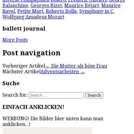
Balanchine
,
Georges Bizet
,
Maurice Béjart
,
Maurice
Ravel
,
Petite Mort
,
Roberto Bolle
,
Symphony in C
,
Wolfgang Amadeus Mozart
ballett journal
More Posts
Post navigation
Vorheriger Artikel
←
Die Mutter als böse Frau
Nächster Artikel
Adventsarbeiten
→
Suche
Search for:
EINFACH ANKLICKEN!
WERBUNG! Die Bilder hier unten kann man
anklicken...!