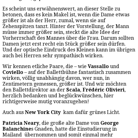
Es scheint uns erwähnenswert, an dieser Stelle zu
betonen, dass es kein Makel ist, wenn die Dame etwas
größer ist als der Herr, zumal, wenn sie auf
Zehenspitzen tanzt. Hinter der Vorstellung, der Mann
müsse immer größer sein, steckt die alte Idee der
Vorherrschaft des Mannes über die Frau. Darum sollten
Damen jetzt erst recht ein Stück größer sein dürfen.
Und der optische Eindruck des Kleinen kann im übrigen
auch bei Herren sehr sympathisch wirken.
Wir kennen etliche Paare, die – wie
Vassallo
und
Coviello
– auf der Ballettbühne fantastisch zusammen
wirken, völlig unabhängig davon, wer nun, in
Zentimetern gemessen, größer ist. Und wir möchten
den Ballettdirektor an der
Scala
,
Frédéric Olivieri
,
herzlich bedanken und beglückwünschen, hier
richtigerweise mutig voranzugehen!
Auch aus
New York City
kam dafür grünes Licht.
Patricia Neary
, die große alte Dame von
George
Balanchine
s Gnaden, hatte die Einstudierung in
Mailand übernommen und somit einmal mehr