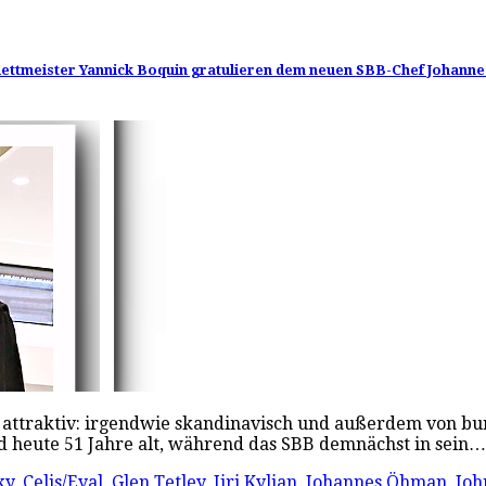
llettmeister Yannick Boquin gratulieren dem neuen SBB-Chef Johan
rst attraktiv: irgendwie skandinavisch und außerdem von 
d heute 51 Jahre alt, während das SBB demnächst in sein
ky
,
Celis/Eyal
,
Glen Tetley
,
Jiri Kylian
,
Johannes Öhman
,
Joh