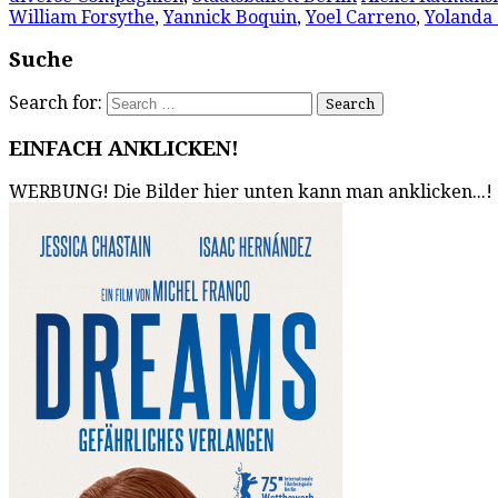
William Forsythe
,
Yannick Boquin
,
Yoel Carreno
,
Yolanda
Suche
Search for:
EINFACH ANKLICKEN!
WERBUNG! Die Bilder hier unten kann man anklicken...!