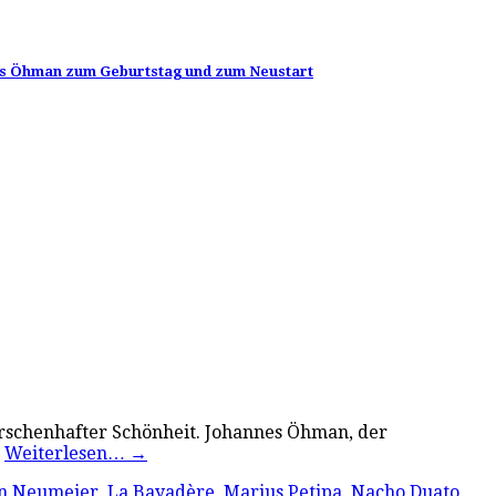
nes Öhman zum Geburtstag und zum Neustart
burschenhafter Schönheit. Johannes Öhman, der
…
Weiterlesen…
→
n Neumeier
,
La Bayadère
,
Marius Petipa
,
Nacho Duato
,