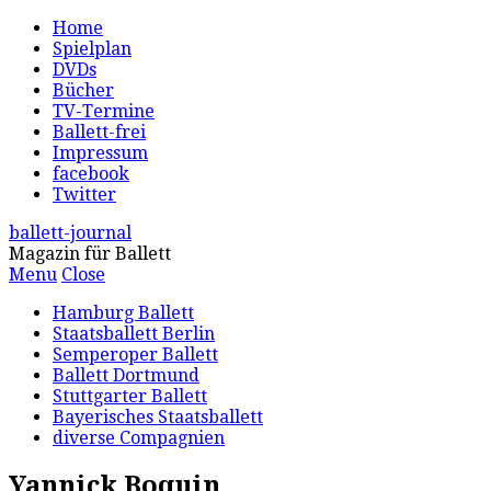
Home
Spielplan
DVDs
Bücher
TV-Termine
Ballett-frei
Impressum
facebook
Twitter
ballett-journal
Magazin für Ballett
Menu
Close
Hamburg Ballett
Staatsballett Berlin
Semperoper Ballett
Ballett Dortmund
Stuttgarter Ballett
Bayerisches Staatsballett
diverse Compagnien
Yannick Boquin