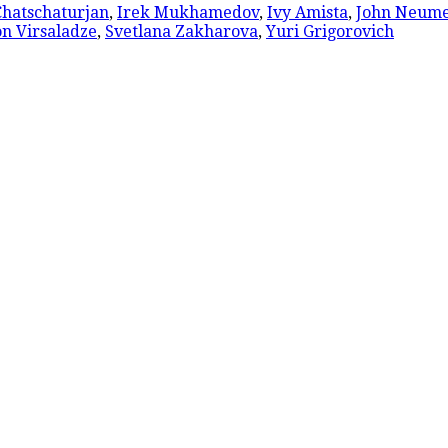
hatschaturjan
,
Irek Mukhamedov
,
Ivy Amista
,
John Neume
n Virsaladze
,
Svetlana Zakharova
,
Yuri Grigorovich