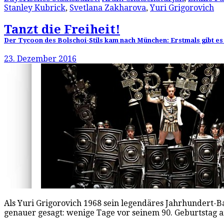
Stanley Kubrick
,
Svetlana Zakharova
,
Yuri Grigorovich
Tanzt die Freiheit!
Der Tycoon des Bolschoi-Stils kam nach München: Erstmals gibt es 
23. Dezember 2016
Als Yuri Grigorovich 1968 sein legendäres Jahrhundert-Ba
genauer gesagt: wenige Tage vor seinem 90. Geburtstag 