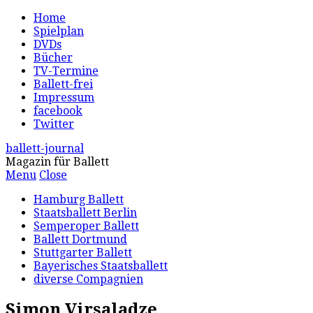
Home
Spielplan
DVDs
Bücher
TV-Termine
Ballett-frei
Impressum
facebook
Twitter
ballett-journal
Magazin für Ballett
Menu
Close
Hamburg Ballett
Staatsballett Berlin
Semperoper Ballett
Ballett Dortmund
Stuttgarter Ballett
Bayerisches Staatsballett
diverse Compagnien
Simon Virsaladze