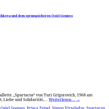
 Ryzhkova und dem sprungsicheren Osiel Gouneo
alletts: „Spartacus“ von Yuri Grigorovich, 1968 am
t, Liebe und Solidarität,…
Weiterlesen…
→
,
Osiel Gouneo
,
Prisca Zeisel
,
Simon Virsaladze
,
Spartacus
,