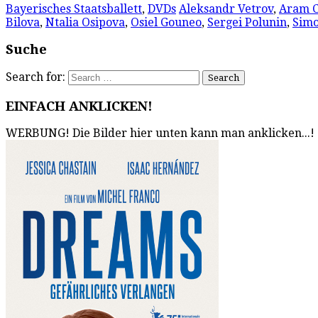
Bayerisches Staatsballett
,
DVDs
Aleksandr Vetrov
,
Aram C
Bilova
,
Ntalia Osipova
,
Osiel Gouneo
,
Sergei Polunin
,
Simo
Suche
Search for:
EINFACH ANKLICKEN!
WERBUNG! Die Bilder hier unten kann man anklicken...!