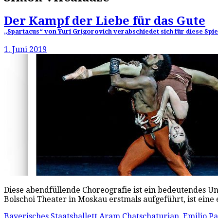
Der Kampf der Liebe für das Gute
„Spartacus“ von Yuri Grigorovich verabschiedet sich für diese Spi
1. Juni 2019
Diese abendfüllende Choreografie ist ein bedeutendes Uni
Bolschoi Theater in Moskau erstmals aufgeführt, ist eine
Bayerisches Staatsballett
Aram Chatschaturjan
,
Emilio P