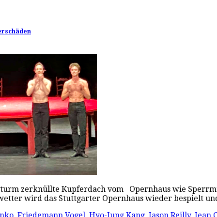
terschäden
Sturm zerknüllte Kupferdach vom Opernhaus wie Sperrmül
etter wird das Stuttgarter Opernhaus wieder bespielt 
enko
,
Friedemann Vogel
,
Hyo-Jung Kang
,
Jason Reilly
,
Jean 