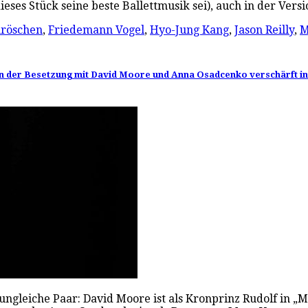
eses Stück seine beste Ballettmusik sei), auch in der Ver
röschen
,
Friedemann Vogel
,
Hyo-Jung Kang
,
Jason Reilly
,
M
in der Besetzung mit David Moore und Anna Osadcenko verschärft in
ses ungleiche Paar: David Moore ist als Kronprinz Rudolf in