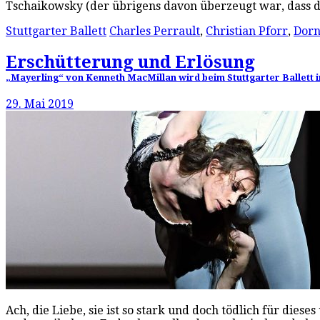
Tschaikowsky (der übrigens davon überzeugt war, dass di
Stuttgarter Ballett
Charles Perrault
,
Christian Pforr
,
Dorn
Erschütterung und Erlösung
„Mayerling“ von Kenneth MacMillan wird beim Stuttgarter Ballett 
29. Mai 2019
Ach, die Liebe, sie ist so stark und doch tödlich für die