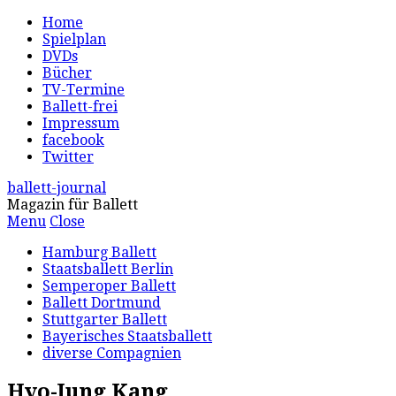
Home
Spielplan
DVDs
Bücher
TV-Termine
Ballett-frei
Impressum
facebook
Twitter
ballett-journal
Magazin für Ballett
Menu
Close
Hamburg Ballett
Staatsballett Berlin
Semperoper Ballett
Ballett Dortmund
Stuttgarter Ballett
Bayerisches Staatsballett
diverse Compagnien
Hyo-Jung Kang