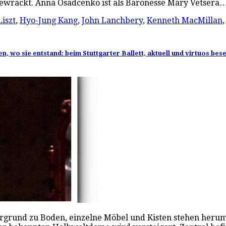
gewrackt. Anna Osadcenko ist als Baronesse Mary Vetsera
Liszt
,
Hyo-Jung Kang
,
John Lanchbery
,
Kenneth MacMillan
 wo sie entstand: beim Stuttgarter Ballett, aktuell und virtuos bes
ntergrund zu Boden, einzelne Möbel und Kisten stehen heru