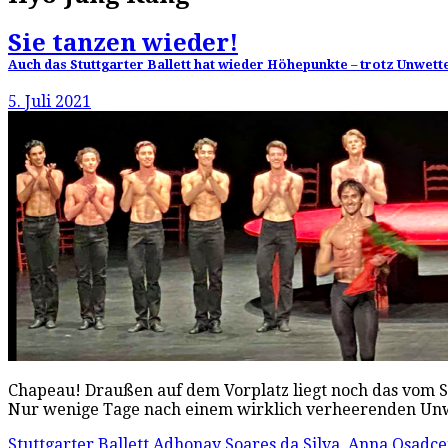
Sie tanzen wieder!
Auch das Stuttgarter Ballett hat wieder Höhepunkte – trotz Unwet
5. Juli 2021
Chapeau! Draußen auf dem Vorplatz liegt noch das vom 
Nur wenige Tage nach einem wirklich verheerenden Unw
Stuttgarter Ballett
Adhonay Soares da Silva
,
Anna Osadc