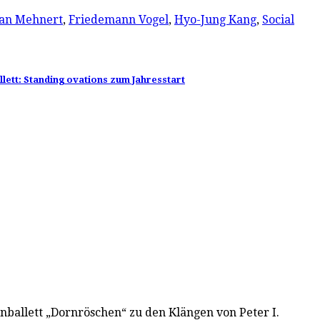
ian Mehnert
,
Friedemann Vogel
,
Hyo-Jung Kang
,
Social
ett: Standing ovations zum Jahresstart
nballett „Dornröschen“ zu den Klängen von Peter I.