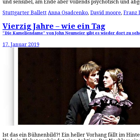
und sensibel, am Ende aber vollends psychotisch und ab
Stuttgarter Ballett
Anna Osadcenko
,
David moore
,
Franz 
Vierzig Jahre – wie ein Tag
"Die Kameliendame" von John Neumeier gibt es wieder dort zu sehen,
17. Januar 2019
Ist das ein Bühnenbild?! Ein heller Vorhang fällt im Hi