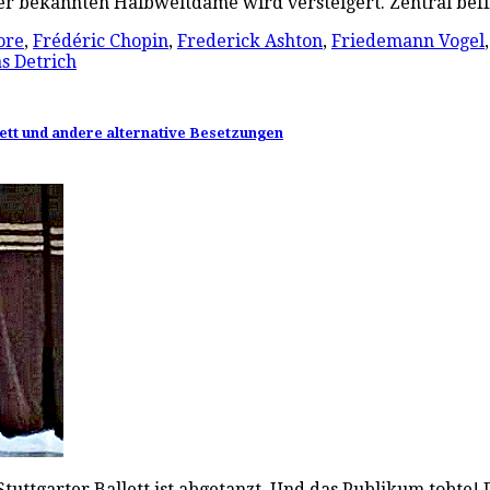
ner bekannten Halbweltdame wird versteigert. Zentral be
ore
,
Frédéric Chopin
,
Frederick Ashton
,
Friedemann Vogel
s Detrich
lett und andere alternative Besetzungen
 Stuttgarter Ballett ist abgetanzt. Und das Publikum tobte