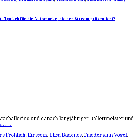
. Typisch für die Automarke, die den Stream präsentiert?
Starballerino und danach langjähriger Ballettmeister und
en…
→
s Fröhlich
,
Einssein
,
Elisa Badenes
,
Friedemann Vogel
,