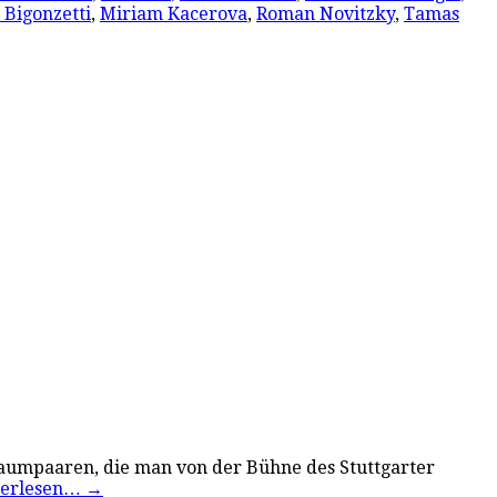
Bigonzetti
,
Miriam Kacerova
,
Roman Novitzky
,
Tamas
Traumpaaren, die man von der Bühne des Stuttgarter
terlesen…
→