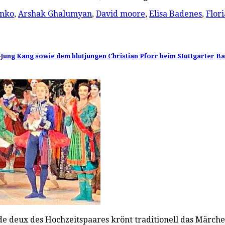
enko
,
Arshak Ghalumyan
,
David moore
,
Elisa Badenes
,
Flor
g Kang sowie dem blutjungen Christian Pforr beim Stuttgarter Ball
e deux des Hochzeitspaares krönt traditionell das Märche