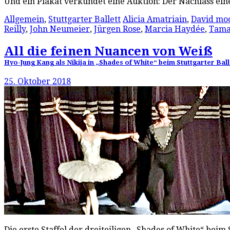
Und ein Plakat verkündet eine Auktion: Der Nachlass ei
Allgemein
,
Stuttgarter Ballett
Alicia Amatriain
,
David mo
Reilly
,
John Neumeier
,
Jürgen Rose
,
Marcia Haydée
,
Tama
All die feinen Nuancen von Weiß
Hyo-Jung Kang als Nikija in „Shades of White“ beim Stuttgarter Bal
25. Oktober 2018
Die erste Staffel der dreiteiligen „Shades of White“ beim