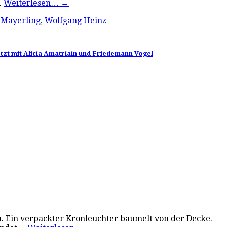
…
Weiterlesen…
→
,
Mayerling
,
Wolfgang Heinz
etzt mit Alicia Amatriain und Friedemann Vogel
m. Ein verpackter Kronleuchter baumelt von der Decke.