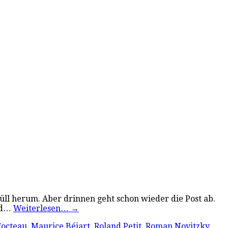
l herum. Aber drinnen geht schon wieder die Post ab.
und…
Weiterlesen…
→
Cocteau
,
Maurice Béjart
,
Roland Petit
,
Roman Novitzky