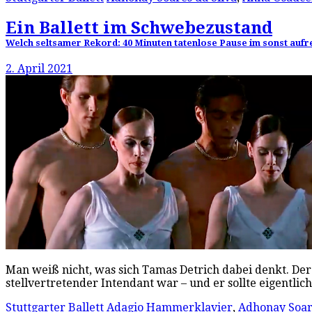
Ein Ballett im Schwebezustand
Welch seltsamer Rekord: 40 Minuten tatenlose Pause im sonst aufr
2. April 2021
Man weiß nicht, was sich Tamas Detrich dabei denkt. Der 
stellvertretender Intendant war – und er sollte eigentli
Stuttgarter Ballett
Adagio Hammerklavier
,
Adhonay Soare