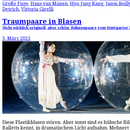
Große Fuge
,
Hans van Manen
,
Hyo-Jung Kang
,
Jason Reill
Detrich
,
Vittoria Girelli
Traumpaare in Blasen
Nicht wirklich originell, aber schön: Bühnenpaare vom Stuttgarter B
3. März 2021
Diese Plastikblasen stören. Aber sonst sind es hübsche B
Balletts kennt, in dramatischem Licht aufnahm. Mehnert