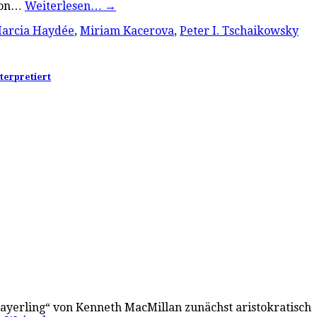
sion…
Weiterlesen…
→
arcia Haydée
,
Miriam Kacerova
,
Peter I. Tschaikowsky
terpretiert
 „Mayerling“ von Kenneth MacMillan zunächst aristokratisch