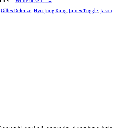
findet…
Weiterlesen…
→
,
Gilles Deleuze
,
Hyo-Jung Kang
,
James Tuggle
,
Jason
! Denn nicht nur die Premierenbesetzung begeisterte,