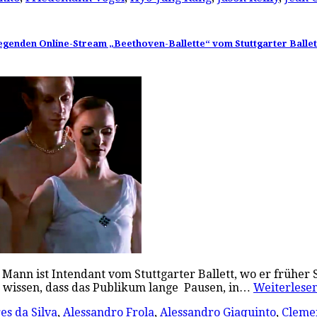
egenden Online-Stream „Beethoven-Ballette“ vom Stuttgarter Ballett
Mann ist Intendant vom Stuttgarter Ballett, wo er früher 
ch wissen, dass das Publikum lange Pausen, in…
Weiterles
s da Silva
,
Alessandro Frola
,
Alessandro Giaquinto
,
Clemen