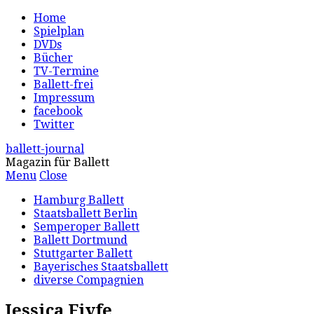
Home
Spielplan
DVDs
Bücher
TV-Termine
Ballett-frei
Impressum
facebook
Twitter
ballett-journal
Magazin für Ballett
Menu
Close
Hamburg Ballett
Staatsballett Berlin
Semperoper Ballett
Ballett Dortmund
Stuttgarter Ballett
Bayerisches Staatsballett
diverse Compagnien
Jessica Fiyfe