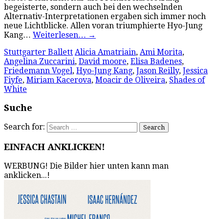
begeisterte, sondern auch bei den wechselnden
Alternativ-Interpretationen ergaben sich immer noch
neue Lichtblicke. Allen voran triumphierte Hyo-Jung
Kang…
Weiterlesen…
→
Stuttgarter Ballett
Alicia Amatriain
,
Ami Morita
,
Angelina Zuccarini
,
David moore
,
Elisa Badenes
,
Friedemann Vogel
,
Hyo-Jung Kang
,
Jason Reilly
,
Jessica
Fiyfe
,
Miriam Kacerova
,
Moacir de Oliveira
,
Shades of
White
Suche
Search for:
EINFACH ANKLICKEN!
WERBUNG! Die Bilder hier unten kann man
anklicken...!