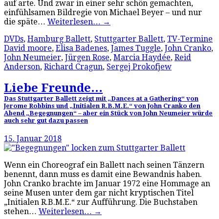
auf arte. Und zwar in einer sehr schön gemachten,
einfühlsamen Bildregie von Michael Beyer – und nur
die späte…
Weiterlesen…
→
DVDs
,
Hamburg Ballett
,
Stuttgarter Ballett
,
TV-Termine
David moore
,
Elisa Badenes
,
James Tuggle
,
John Cranko
,
John Neumeier
,
Jürgen Rose
,
Marcia Haydée
,
Reid
Anderson
,
Richard Cragun
,
Sergej Prokofjew
Liebe Freunde…
Das Stuttgarter Ballett zeigt mit „Dances at a Gathering“ von
Jerome Robbins und „Initialen R.B.M.E.“ von John Cranko den
Abend „Begegnungen“ – aber ein Stück von John Neumeier würde
auch sehr gut dazu passen
15. Januar 2018
Wenn ein Choreograf ein Ballett nach seinen Tänzern
benennt, dann muss es damit eine Bewandnis haben.
John Cranko brachte im Januar 1972 eine Hommage an
seine Musen unter dem gar nicht kryptischen Titel
„Initialen R.B.M.E.“ zur Aufführung. Die Buchstaben
stehen…
Weiterlesen…
→