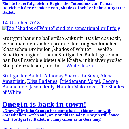
Ein höchst erfolgreicher Beginn der Intendanz von Tamas
Detrich mit der Premiere von „Shades of White“ beim Stuttgarter
Ballett
14. Oktober 2018
Stuttgart hat eine ballettöse Zukunft! Das ist das Fazit,
wenn man den soeben premierten, ungewöhnlichen
klassischen Dreiteiler „Shades of White“ – „Weiße
Schatt(ierung)en“ – beim Stuttgarter Ballett gesehen
hat. Das Ensemble bietet alle Kräfte, inklusiver großer
Starpotenziale auf, um die…
Weiterlesen…
→
Stuttgarter Ballett
Adhonay Soares da Silva
,
Alicia
Amatriain
,
Elisa Badenes
,
Friedemann Vogel
,
George
Balanchine
,
Jason Reilly
,
Natalia Makarova
,
The Shades
of White
Onegin is back in town!
„Onegin“ by John Cranko has come back – this season with
Staatsballett Berlin and, only on this Sunday, Onegin will dance
with Stuttgarter Ballett in many cinemas in Germany!