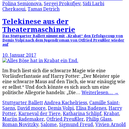
Polina Semionova
,
Sergej Prokofjev
,
Sidi Larbi
Cherkaoui
,
Tamas Detrich
Telekinese aus der
Theatermaschinerie
Das Stuttgarter Ballett nimmt mit „Krabat“ den Erfolgscoup von
Demis Volpi nach dem Jugendroman von Otfried Preußler wieder
auf
10. Januar 2017
Im Buch liest sich die schwarze Magie wie eine
Vorläuferfantasie auf Harry Potter: „Der Meister spie
eine schwarze Maus auf den Tisch, sie war einäugig wie
er selbst.“ Und doch könnte es sich auch um eine
politische Allegorie handeln: „Die…
Weiterlesen…
→
Stuttgarter Ballett
Andrea Kachelriess
,
Camille Saint-
Saens
,
David moore
,
Demis Volpi
,
Elisa Badenes
,
Harry
Potter
,
Karneval der Tiere
,
Katharina Schlipf
,
Krabat
,
Marijn Rademaker
,
Otfried Preußler
,
Philip Glass
,
Roman Novitzky
,
Salome
,
Sigmund Freud
,
Vivien Arnold