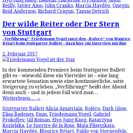
Reilly
,
Javier Amo
,
John Cranko
,
Marcia Haydée
,
Onegin
,
Reid Anderson
,
Richard Cragun
,
Tamas Detrich
Der wilde Reiter oder Der Stern
von Stuttgart
„Verführung!“ Friedemann Vogel tanzt den „Bolero“ von Maurice
Béjart beim Stuttgarter Ballett – dazu hier ein Interview mit ihm
2. Februar 2017
In der kommenden Premiere beim Stuttgarter Ballett
gibt es – wiewohl diese ein Vierteiler ist – eine lang
erwartete Sensation sowie eine kontinuierliche, satte
Steigerung zu erleben. „Verführung!“ heißt der Abend
denn auch – und in jedem Fall wird man…
Weiterlesen…
→
Stuttgarter Ballett
Alicia Amatriain
,
Boléro
,
Dark Glow
,
Elisa Badenes
,
Faun
,
Friedemann Vogel
,
Gabriel
Prokofjev
,
Gil Roman
,
Hyo-Jung Kang
,
Katarzyna
Kozielska
,
Le Spectre de la Rose
,
Maja Plisetzkaja
,
Marcia Haydée
,
Maurice Béjart
,
Pablo von Sternenfels
,