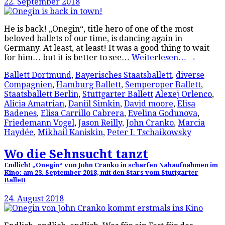
22. September 2018
He is back! „Onegin“, title hero of one of the most
beloved ballets of our time, is dancing again in
Germany. At least, at least! It was a good thing to wait
for him… but it is better to see…
Weiterlesen…
→
Ballett Dortmund
,
Bayerisches Staatsballett
,
diverse
Compagnien
,
Hamburg Ballett
,
Semperoper Ballett
,
Staatsballett Berlin
,
Stuttgarter Ballett
Alexej Orlenco
,
Alicia Amatrian
,
Daniil Simkin
,
David moore
,
Elisa
Badenes
,
Elisa Carrillo Cabrera
,
Evelina Godunova
,
Friedemann Vogel
,
Jason Reilly
,
John Cranko
,
Marcia
Haydée
,
Mikhail Kaniskin
,
Peter I. Tschaikowsky
Wo die Sehnsucht tanzt
Endlich! „Onegin“ von John Cranko in scharfen Nahaufnahmen im
Kino: am 23. September 2018, mit den Stars vom Stuttgarter
Ballett
24. August 2018