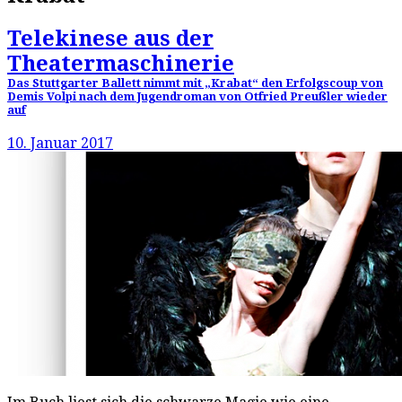
Telekinese aus der
Theatermaschinerie
Das Stuttgarter Ballett nimmt mit „Krabat“ den Erfolgscoup von
Demis Volpi nach dem Jugendroman von Otfried Preußler wieder
auf
10. Januar 2017