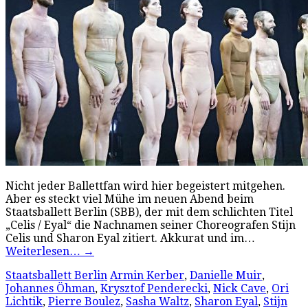
Nicht jeder Ballettfan wird hier begeistert mitgehen.
Aber es steckt viel Mühe im neuen Abend beim
Staatsballett Berlin (SBB), der mit dem schlichten Titel
„Celis / Eyal“ die Nachnamen seiner Choreografen Stijn
Celis und Sharon Eyal zitiert. Akkurat und im…
Weiterlesen…
→
Staatsballett Berlin
Armin Kerber
,
Danielle Muir
,
Johannes Öhman
,
Krysztof Penderecki
,
Nick Cave
,
Ori
Lichtik
,
Pierre Boulez
,
Sasha Waltz
,
Sharon Eyal
,
Stijn