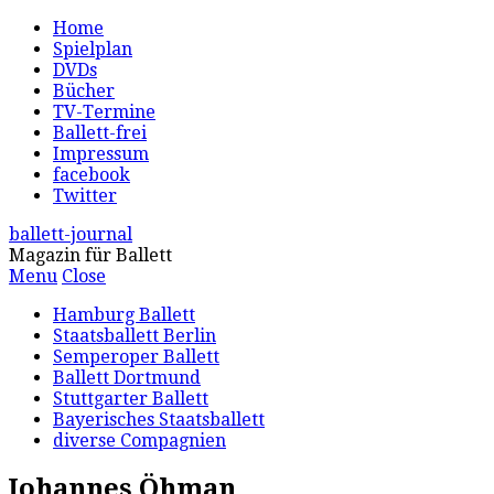
Home
Spielplan
DVDs
Bücher
TV-Termine
Ballett-frei
Impressum
facebook
Twitter
ballett-journal
Magazin für Ballett
Menu
Close
Hamburg Ballett
Staatsballett Berlin
Semperoper Ballett
Ballett Dortmund
Stuttgarter Ballett
Bayerisches Staatsballett
diverse Compagnien
Johannes Öhman