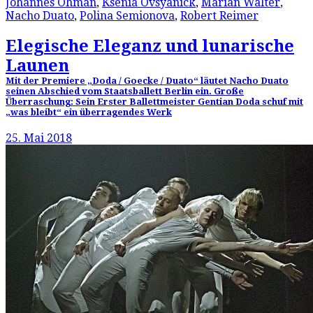
Johannes Öhman
,
Ksenia Ovsyanick
,
Marian Walter
,
Nacho Duato
,
Polina Semionova
,
Robert Reimer
Elegische Eleganz und lunarische
Launen
Mit der Premiere „Doda / Goecke / Duato“ läutet Nacho Duato
seinen Abschied vom Staatsballett Berlin ein. Große
Überraschung: Sein Erster Ballettmeister Gentian Doda schuf mit
„was bleibt“ ein überragendes Werk
25. Mai 2018