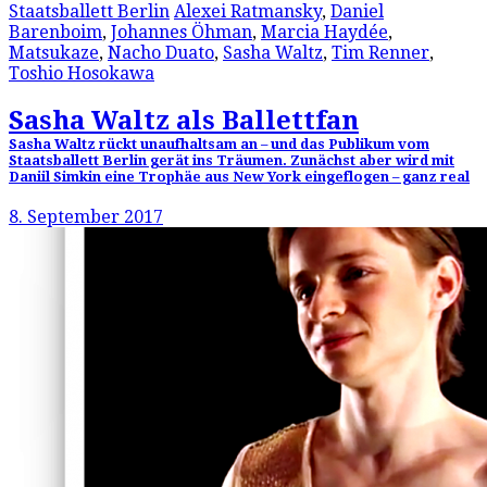
Staatsballett Berlin
Alexei Ratmansky
,
Daniel
Barenboim
,
Johannes Öhman
,
Marcia Haydée
,
Matsukaze
,
Nacho Duato
,
Sasha Waltz
,
Tim Renner
,
Toshio Hosokawa
Sasha Waltz als Ballettfan
Sasha Waltz rückt unaufhaltsam an – und das Publikum vom
Staatsballett Berlin gerät ins Träumen. Zunächst aber wird mit
Daniil Simkin eine Trophäe aus New York eingeflogen – ganz real
8. September 2017