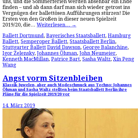
uns, und die Sommerferien werden absehbar ein Ende
finden – und ab dann darf man sich wieder getrost ins
Vergnügen der ballettösen Aufführungen stürzen! Die
Ersten von den Großen in dieser neuen Spielzeit
2019/20, die…
Weiterlesen…
→
Ballett Dortmund
,
Bayerisches Staatsballett
,
Hamburg
Ballett
,
Semperoper Ballett
,
Staatsballett Berlin
,
Stuttgarter Ballett
David Dawson
,
George Balanchine
,
Igor Zelensky
,
Johannes Öhman
,
John Neumeier
,
Kenneth MacMillan
,
Patrice Bart
,
Sasha Waltz
,
Xin Peng
Wang
Angst vorm Sitzenbleiben
Klassik-Juwelen, aber auch Modeschmuck aus Techno: Johannes
Öhman und Sasha Waltz stellten beim Staatsballett Berlin ihre
Pläne für die Spielzeit 2019/20 vor
14. März 2019