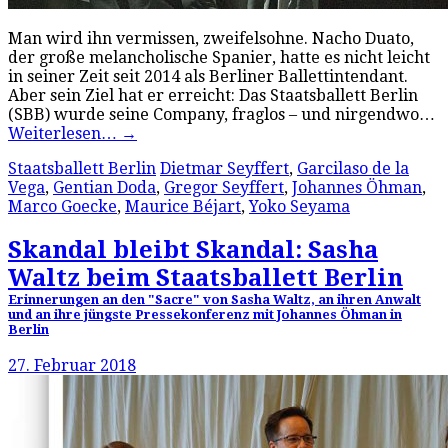
Man wird ihn vermissen, zweifelsohne. Nacho Duato,
der große melancholische Spanier, hatte es nicht leicht
in seiner Zeit seit 2014 als Berliner Ballettintendant.
Aber sein Ziel hat er erreicht: Das Staatsballett Berlin
(SBB) wurde seine Company, fraglos – und nirgendwo…
Weiterlesen…
→
Staatsballett Berlin
Dietmar Seyffert
,
Garcilaso de la
Vega
,
Gentian Doda
,
Gregor Seyffert
,
Johannes Öhman
,
Marco Goecke
,
Maurice Béjart
,
Yoko Seyama
Skandal bleibt Skandal: Sasha
Waltz beim Staatsballett Berlin
Erinnerungen an den "Sacre" von Sasha Waltz, an ihren Anwalt
und an ihre jüngste Pressekonferenz mit Johannes Öhman in
Berlin
27. Februar 2018