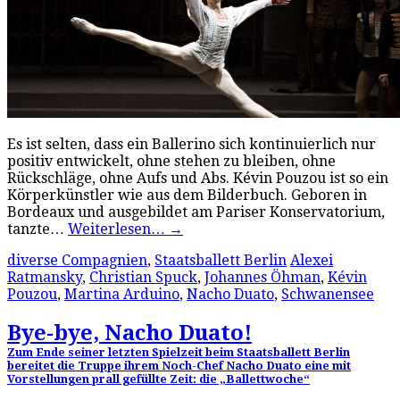
Es ist selten, dass ein Ballerino sich kontinuierlich nur
positiv entwickelt, ohne stehen zu bleiben, ohne
Rückschläge, ohne Aufs und Abs. Kévin Pouzou ist so ein
Körperkünstler wie aus dem Bilderbuch. Geboren in
Bordeaux und ausgebildet am Pariser Konservatorium,
tanzte…
Weiterlesen…
→
diverse Compagnien
,
Staatsballett Berlin
Alexei
Ratmansky
,
Christian Spuck
,
Johannes Öhman
,
Kévin
Pouzou
,
Martina Arduino
,
Nacho Duato
,
Schwanensee
Bye-bye, Nacho Duato!
Zum Ende seiner letzten Spielzeit beim Staatsballett Berlin
bereitet die Truppe ihrem Noch-Chef Nacho Duato eine mit
Vorstellungen prall gefüllte Zeit: die „Ballettwoche“