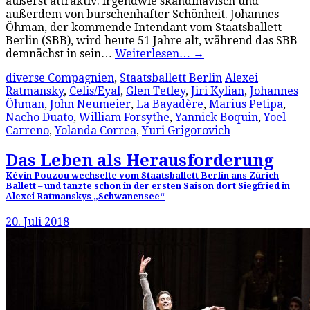
äußerst attraktiv: irgendwie skandinavisch und
außerdem von burschenhafter Schönheit. Johannes
Öhman, der kommende Intendant vom Staatsballett
Berlin (SBB), wird heute 51 Jahre alt, während das SBB
demnächst in sein…
Weiterlesen…
→
diverse Compagnien
,
Staatsballett Berlin
Alexei
Ratmansky
,
Celis/Eyal
,
Glen Tetley
,
Jiri Kylian
,
Johannes
Öhman
,
John Neumeier
,
La Bayadère
,
Marius Petipa
,
Nacho Duato
,
William Forsythe
,
Yannick Boquin
,
Yoel
Carreno
,
Yolanda Correa
,
Yuri Grigorovich
Das Leben als Herausforderung
Kévin Pouzou wechselte vom Staatsballett Berlin ans Zürich
Ballett – und tanzte schon in der ersten Saison dort Siegfried in
Alexei Ratmanskys „Schwanensee“
20. Juli 2018