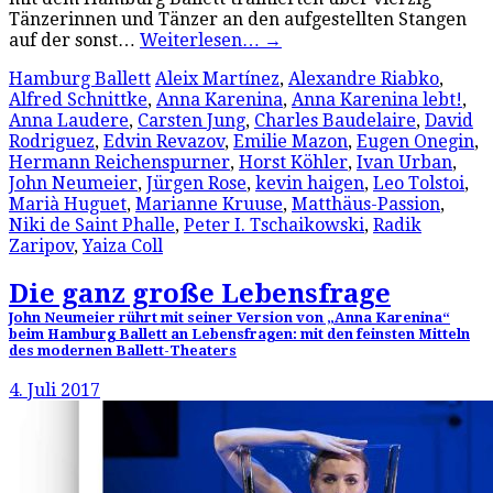
Tänzerinnen und Tänzer an den aufgestellten Stangen
auf der sonst…
Weiterlesen…
→
Hamburg Ballett
Aleix Martínez
,
Alexandre Riabko
,
Alfred Schnittke
,
Anna Karenina
,
Anna Karenina lebt!
,
Anna Laudere
,
Carsten Jung
,
Charles Baudelaire
,
David
Rodriguez
,
Edvin Revazov
,
Emilie Mazon
,
Eugen Onegin
,
Hermann Reichenspurner
,
Horst Köhler
,
Ivan Urban
,
John Neumeier
,
Jürgen Rose
,
kevin haigen
,
Leo Tolstoi
,
Marià Huguet
,
Marianne Kruuse
,
Matthäus-Passion
,
Niki de Saint Phalle
,
Peter I. Tschaikowski
,
Radik
Zaripov
,
Yaiza Coll
Die ganz große Lebensfrage
John Neumeier rührt mit seiner Version von „Anna Karenina“
beim Hamburg Ballett an Lebensfragen: mit den feinsten Mitteln
des modernen Ballett-Theaters
4. Juli 2017