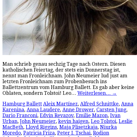
Man schrieb genau sechzig Tage nach Ostern. Diesen
katholischen Feiertag, der stets ein Donnerstag ist,
nennt man Fronleichnam. John Neumeier lud just am
letzten Fronleichnam zum Probenbesuch ins
Ballettzentrum vom Hamburg Ballett. Es gab aber keine
Oblaten, sondern Tolstoi! Leo…
Weiterlesen…
→
Hamburg Ballett
Aleix Martínez
,
Alfred Schnittke
,
Anna
Karenina
,
Anna Laudere
,
Anne Drower
,
Carsten Jung
,
Dario Franconi
,
Edvin Revazov
,
Emilie Mazon
,
Ivan
Urban
,
John Neumeier
,
kevin haigen
,
Leo Tolstoi
,
Leslie
MacBeth
,
Lloyd Riggins
,
Maja Plisetzkaja
,
Niurka
Moredo
,
Patricia Friza
,
Peter I. Tschai
,
Rodion