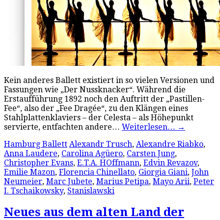
Kein anderes Ballett existiert in so vielen Versionen und
Fassungen wie „Der Nussknacker“. Während die
Erstaufführung 1892 noch den Auftritt der „Pastillen-
Fee“, also der „Fee Dragée“, zu den Klängen eines
Stahlplattenklaviers – der Celesta – als Höhepunkt
servierte, entfachten andere…
Weiterlesen…
→
Hamburg Ballett
Alexandr Trusch
,
Alexandre Riabko
,
Anna Laudere
,
Carolina Agüero
,
Carsten Jung
,
Christopher Evans
,
E.T.A. HOffmann
,
Edvin Revazov
,
Emilie Mazon
,
Florencia Chinellato
,
Giorgia Giani
,
John
Neumeier
,
Marc Jubete
,
Marius Petipa
,
Mayo Arii
,
Peter
I. Tschaikowsky
,
Stanislawski
Neues aus dem alten Land der