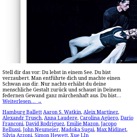
Stell dir das vor: Du lebst in einem See. Du bist
verzaubert. Man entführte dich und machte einen
Schwan aus dir. Nur nachts erhälst du deine
menschliche Gestalt zurück und schaust in Deinem
federnen Gewand ganz märchenhaft aus. Du bist…
Weiterlesen…
→
Hamburg Ballett
Aaron S. Watkin
,
Aleix Martínez
,
Alexandr Trusch
,
Anna Laudere
,
Carolina Agüero
,
Dario
Franconi
,
David Rodriguez
,
Emilie Mazon
,
Jacopo
Bellussi
,
John Neumeier
,
Madoka Sugai
,
Max Midinet
,
Silvia Azzoni
,
Simon Hewett
,
Xue LIn