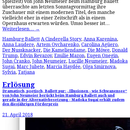
Spielzeit) von John Neumeier beim Hamburg Ballett
überraschte am letzten Sonntagvormittag ihre
Zuschauer mit einem modernen Titel, den manche
vielleicht eher in einer Zeitschrift als in einem
Opernhaus erwarten würden. Umso besser ist…
Weiterlesen…
→
Hamburg Ballett
A Cinderella Story
,
Anna Karenina
,
Anna Laudere
,
Artem Ovcharenko
,
Carolina Agüero
,
Der Nussknacker
,
Die Kameliendame
,
Die Möwe
,
Donald
Trump
,
Edvin Revazov
,
Emilie Mazon
,
Eugen Onegin
,
John Cranko
,
John Neumeier
,
Lucille Neumeier
,
Madoka
Sugai
,
Marc Jubete
,
Marcia Haydée
,
Olga Smirnova
,
Sylvia
,
Tatjana
Erlösung
Dramatisch, poetisch, Ballett pur: „Illusionen – wie Schwanensee“
von John Neumeier berückt beim Hamburg Ballett auch und
gerade in der Alternativbesetzung – Madoka Sugai erhält zudem
den diesjährigen Förderpreis
21. April 2018