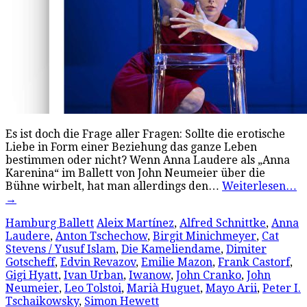
Es ist doch die Frage aller Fragen: Sollte die erotische
Liebe in Form einer Beziehung das ganze Leben
bestimmen oder nicht? Wenn Anna Laudere als „Anna
Karenina“ im Ballett von John Neumeier über die
Bühne wirbelt, hat man allerdings den…
Weiterlesen…
→
Hamburg Ballett
Aleix Martínez
,
Alfred Schnittke
,
Anna
Laudere
,
Anton Tschechow
,
Birgit Minichmeyer
,
Cat
Stevens / Yusuf Islam
,
Die Kameliendame
,
Dimiter
Gotscheff
,
Edvin Revazov
,
Emilie Mazon
,
Frank Castorf
,
Gigi Hyatt
,
Ivan Urban
,
Iwanow
,
John Cranko
,
John
Neumeier
,
Leo Tolstoi
,
Marià Huguet
,
Mayo Arii
,
Peter I.
Tschaikowsky
,
Simon Hewett