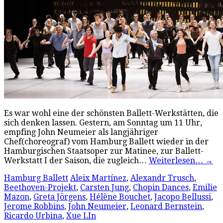
Es war wohl eine der schönsten Ballett-Werkstätten, die
sich denken lassen. Gestern, am Sonntag um 11 Uhr,
empfing John Neumeier als langjähriger
Chef(choreograf) vom Hamburg Ballett wieder in der
Hamburgischen Staatsoper zur Matinee, zur Ballett-
Werkstatt I der Saison, die zugleich…
Weiterlesen…
→
Hamburg Ballett
Aleix Martínez
,
Alexandr Trusch
,
Beethoven-Projekt
,
Carsten Jung
,
Chopin Dances
,
Emilie
Mazon
,
Greta Jörgens
,
Hélène Bouchet
,
Jacopo Bellussi
,
Jerome Robbins
,
John Neumeier
,
Leonard Bernstein
,
Ricardo Urbina
,
Xue LIn