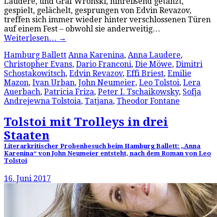
Laudere, und Graf Wronski, hinreißend getanzt,
gespielt, gelächelt, gesprungen von Edvin Revazov,
treffen sich immer wieder hinter verschlossenen Türen
auf einem Fest – obwohl sie anderweitig…
Weiterlesen…
→
Hamburg Ballett
Anna Karenina
,
Anna Laudere
,
Christopher Evans
,
Dario Franconi
,
Die Möwe
,
Dimitri
Schostakowitsch
,
Edvin Revazov
,
Effi Briest
,
Emilie
Mazon
,
Ivan Urban
,
John Neumeier
,
Leo Tolstoi
,
Lera
Auerbach
,
Patricia Friza
,
Peter I. Tschaikowsky
,
Sofja
Andrejewna Tolstoia
,
Tatjana
,
Theodor Fontane
Tolstoi mit Trolleys in drei
Staaten
Literarkritischer Probenbesuch beim Hamburg Ballett: „Anna
Karenina“ von John Neumeier entsteht, nach dem Roman von Leo
Tolstoi
16. Juni 2017