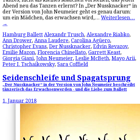
Abend neu das Tanzen erlernt? In „Der Nussknacker“ in
der Version von John Neumeier geht es genau darum:
um ein Mädchen, das erwachsen wird,…
Weiterlesen…
→
Hamburg Ballett
Alexandr Trusch
,
Alexandre Riabko
,
Ann Drower
,
Anna Laudere
,
Carolina Agüero
,
Christopher Evans
,
Der Nussknacker
,
Edvin Revazov
,
Emilie Mazon
,
Florencia Chinellato
,
Garrett Keast
,
Giorgia Giani
,
John Neumeier
,
Leslie McBeth
,
Mayo Arii
,
Peter I. Tschaikowsky
,
Sara Coffield
Seidenschleife und Spagatsprung
„Der Nussknacker“ in der Version von John Neumeier beschreibt
tänzerisch das Erwachsenwerden - und die Liebe zum Ballett
1. Januar 2018