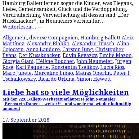
Hamburg Ballett lernen sogar die Kinder, was Eleganz,
Liebe, Gemeinsamkeit, Glück und die Verdoppelung,
Verdreifachung, Vervierfachung all dessen sind. „Der
Nussknacker“ , in Neumeiers Version für…
Weiterlesen…
→
Allgemein
,
diverse Compagnien
,
Hamburg Ballett
Aleix
Martínez
,
Alexandre Riabko
,
Alexandre Trusch
,
Alina
Cojocaru
,
Anna Laudere
,
Carsten Jung
,
Christopher
Evans
,
Der Nussknacker
,
Edvin Revazov
,
Emilie Mazon
,
Giorgia Giani
,
Hélène Bouchet
,
John Neumeier
,
Jürgen
Rose
,
Karl Paquette
,
Konstantin Tselikov
,
Lucia Ríos
,
Marc Jubete
,
Marcelino Libao
,
Matias Oberlin
,
Peter I.
Tschaikowsky
,
Ricardo Urbina
,
Simon Hewett
Liebe hat so viele Möglichkeiten
Mit der 223. Ballett-Werkstatt erläuterte John Neumeier
„Bernstein Dances – weiter!“ - und wurde mal wieder kultmäßig
umjubelt
17. September 2018