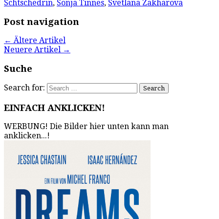
Schtschedrin
,
Sonja Tinnes
,
Svetlana Zakharova
Post navigation
←
Ältere Artikel
Neuere Artikel
→
Suche
Search for:
EINFACH ANKLICKEN!
WERBUNG! Die Bilder hier unten kann man
anklicken...!