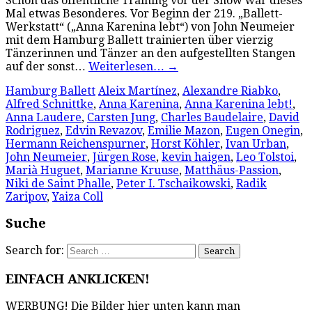
Schon das öffentliche Training vor der Show war dieses
Mal etwas Besonderes. Vor Beginn der 219. „Ballett-
Werkstatt“ („Anna Karenina lebt“) von John Neumeier
mit dem Hamburg Ballett trainierten über vierzig
Tänzerinnen und Tänzer an den aufgestellten Stangen
auf der sonst…
Weiterlesen…
→
Hamburg Ballett
Aleix Martínez
,
Alexandre Riabko
,
Alfred Schnittke
,
Anna Karenina
,
Anna Karenina lebt!
,
Anna Laudere
,
Carsten Jung
,
Charles Baudelaire
,
David
Rodriguez
,
Edvin Revazov
,
Emilie Mazon
,
Eugen Onegin
,
Hermann Reichenspurner
,
Horst Köhler
,
Ivan Urban
,
John Neumeier
,
Jürgen Rose
,
kevin haigen
,
Leo Tolstoi
,
Marià Huguet
,
Marianne Kruuse
,
Matthäus-Passion
,
Niki de Saint Phalle
,
Peter I. Tschaikowski
,
Radik
Zaripov
,
Yaiza Coll
Suche
Search for:
EINFACH ANKLICKEN!
WERBUNG! Die Bilder hier unten kann man