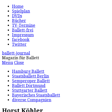
Home
Spielplan
DVDs
Bücher
TV-Termine
Ballett-frei
Impressum
facebook
Twitter
ballett-journal
Magazin für Ballett
Menu
Close
Hamburg Ballett
Staatsballett Berlin
Semperoper Ballett
Ballett Dortmund
Stuttgarter Ballett
Bayerisches Staatsballett
diverse Compagnien
Horst Köhler