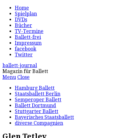
Home
Spielplan
DVDs
Bücher
TV-Termine
Ballett-frei
Impressum
facebook
Twitter
ballett-journal
Magazin für Ballett
Menu
Close
Hamburg Ballett
Staatsballett Berlin
Semperoper Ballett
Ballett Dortmund
Stuttgarter Ballett
Bayerisches Staatsballett
diverse Compagnien
Glen Tetley