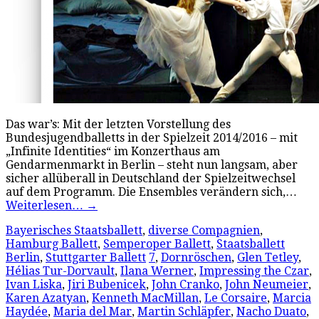
Das war’s: Mit der letzten Vorstellung des
Bundesjugendballetts in der Spielzeit 2014/2016 – mit
„Infinite Identities“ im Konzerthaus am
Gendarmenmarkt in Berlin – steht nun langsam, aber
sicher allüberall in Deutschland der Spielzeitwechsel
auf dem Programm. Die Ensembles verändern sich,…
Weiterlesen…
→
Bayerisches Staatsballett
,
diverse Compagnien
,
Hamburg Ballett
,
Semperoper Ballett
,
Staatsballett
Berlin
,
Stuttgarter Ballett
7
,
Dornröschen
,
Glen Tetley
,
Hélias Tur-Dorvault
,
Ilana Werner
,
Impressing the Czar
,
Ivan Liska
,
Jiri Bubenicek
,
John Cranko
,
John Neumeier
,
Karen Azatyan
,
Kenneth MacMillan
,
Le Corsaire
,
Marcia
Haydée
,
Maria del Mar
,
Martin Schläpfer
,
Nacho Duato
,