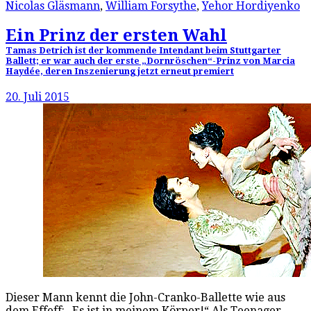
Nicolas Gläsmann
,
William Forsythe
,
Yehor Hordiyenko
Ein Prinz der ersten Wahl
Tamas Detrich ist der kommende Intendant beim Stuttgarter
Ballett; er war auch der erste „Dornröschen“-Prinz von Marcia
Haydée, deren Inszenierung jetzt erneut premiert
20. Juli 2015
Dieser Mann kennt die John-Cranko-Ballette wie aus
dem Effeff: „Es ist in meinem Körper!“ Als Teenager