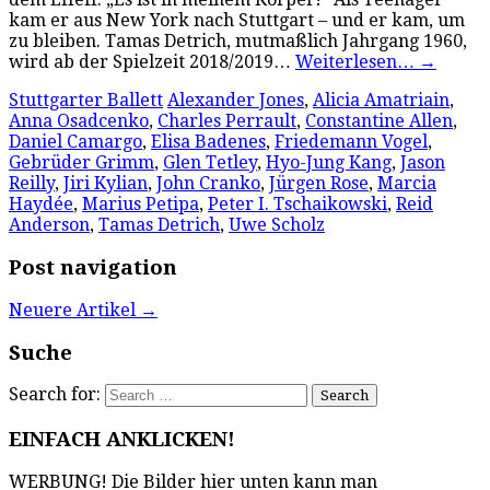
kam er aus New York nach Stuttgart – und er kam, um
zu bleiben. Tamas Detrich, mutmaßlich Jahrgang 1960,
wird ab der Spielzeit 2018/2019…
Weiterlesen…
→
Stuttgarter Ballett
Alexander Jones
,
Alicia Amatriain
,
Anna Osadcenko
,
Charles Perrault
,
Constantine Allen
,
Daniel Camargo
,
Elisa Badenes
,
Friedemann Vogel
,
Gebrüder Grimm
,
Glen Tetley
,
Hyo-Jung Kang
,
Jason
Reilly
,
Jiri Kylian
,
John Cranko
,
Jürgen Rose
,
Marcia
Haydée
,
Marius Petipa
,
Peter I. Tschaikowski
,
Reid
Anderson
,
Tamas Detrich
,
Uwe Scholz
Post navigation
Neuere Artikel
→
Suche
Search for:
EINFACH ANKLICKEN!
WERBUNG! Die Bilder hier unten kann man