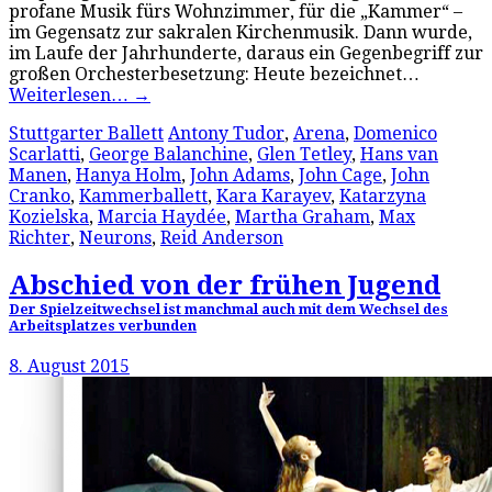
profane Musik fürs Wohnzimmer, für die „Kammer“ –
im Gegensatz zur sakralen Kirchenmusik. Dann wurde,
im Laufe der Jahrhunderte, daraus ein Gegenbegriff zur
großen Orchesterbesetzung: Heute bezeichnet…
Weiterlesen…
→
Stuttgarter Ballett
Antony Tudor
,
Arena
,
Domenico
Scarlatti
,
George Balanchine
,
Glen Tetley
,
Hans van
Manen
,
Hanya Holm
,
John Adams
,
John Cage
,
John
Cranko
,
Kammerballett
,
Kara Karayev
,
Katarzyna
Kozielska
,
Marcia Haydée
,
Martha Graham
,
Max
Richter
,
Neurons
,
Reid Anderson
Abschied von der frühen Jugend
Der Spielzeitwechsel ist manchmal auch mit dem Wechsel des
Arbeitsplatzes verbunden
8. August 2015