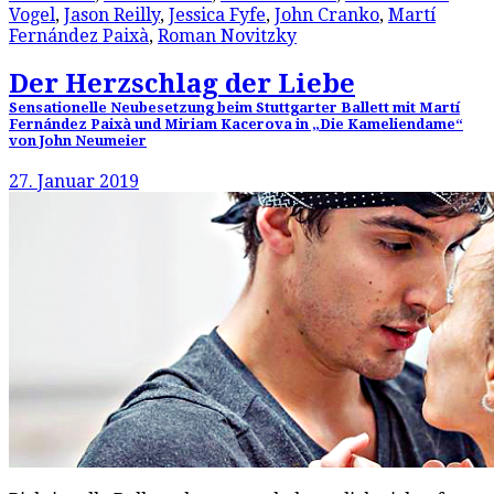
Vogel
,
Jason Reilly
,
Jessica Fyfe
,
John Cranko
,
Martí
Fernández Paixà
,
Roman Novitzky
Der Herzschlag der Liebe
Sensationelle Neubesetzung beim Stuttgarter Ballett mit Martí
Fernández Paixà und Miriam Kacerova in „Die Kameliendame“
von John Neumeier
27. Januar 2019