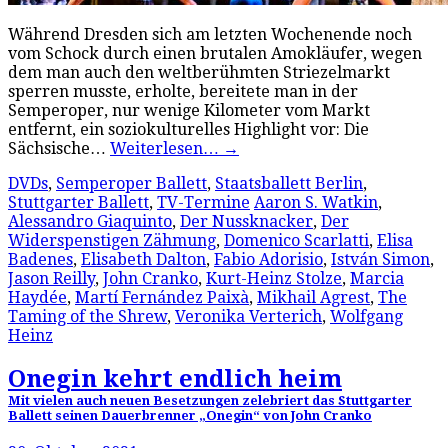
Während Dresden sich am letzten Wochenende noch
vom Schock durch einen brutalen Amokläufer, wegen
dem man auch den weltberühmten Striezelmarkt
sperren musste, erholte, bereitete man in der
Semperoper, nur wenige Kilometer vom Markt
entfernt, ein soziokulturelles Highlight vor: Die
Sächsische…
Weiterlesen…
→
DVDs
,
Semperoper Ballett
,
Staatsballett Berlin
,
Stuttgarter Ballett
,
TV-Termine
Aaron S. Watkin
,
Alessandro Giaquinto
,
Der Nussknacker
,
Der
Widerspenstigen Zähmung
,
Domenico Scarlatti
,
Elisa
Badenes
,
Elisabeth Dalton
,
Fabio Adorisio
,
István Simon
,
Jason Reilly
,
John Cranko
,
Kurt-Heinz Stolze
,
Marcia
Haydée
,
Martí Fernández Paixà
,
Mikhail Agrest
,
The
Taming of the Shrew
,
Veronika Verterich
,
Wolfgang
Heinz
Onegin kehrt endlich heim
Mit vielen auch neuen Besetzungen zelebriert das Stuttgarter
Ballett seinen Dauerbrenner „Onegin“ von John Cranko