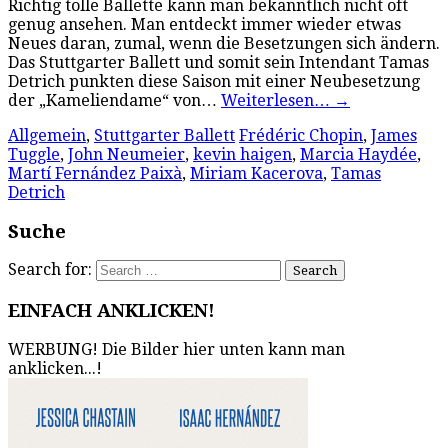
Richtig tolle Ballette kann man bekanntlich nicht oft
genug ansehen. Man entdeckt immer wieder etwas
Neues daran, zumal, wenn die Besetzungen sich ändern.
Das Stuttgarter Ballett und somit sein Intendant Tamas
Detrich punkten diese Saison mit einer Neubesetzung
der „Kameliendame“ von…
Weiterlesen…
→
Allgemein
,
Stuttgarter Ballett
Frédéric Chopin
,
James
Tuggle
,
John Neumeier
,
kevin haigen
,
Marcia Haydée
,
Martí Fernández Paixà
,
Miriam Kacerova
,
Tamas
Detrich
Suche
Search for:
EINFACH ANKLICKEN!
WERBUNG! Die Bilder hier unten kann man
anklicken...!