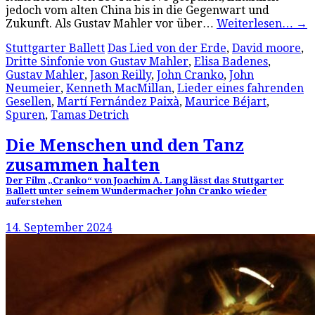
jedoch vom alten China bis in die Gegenwart und
Zukunft. Als Gustav Mahler vor über…
Weiterlesen…
→
Stuttgarter Ballett
Das Lied von der Erde
,
David moore
,
Dritte Sinfonie von Gustav Mahler
,
Elisa Badenes
,
Gustav Mahler
,
Jason Reilly
,
John Cranko
,
John
Neumeier
,
Kenneth MacMillan
,
Lieder eines fahrenden
Gesellen
,
Martí Fernández Paixà
,
Maurice Béjart
,
Spuren
,
Tamas Detrich
Die Menschen und den Tanz
zusammen halten
Der Film „Cranko“ von Joachim A. Lang lässt das Stuttgarter
Ballett unter seinem Wundermacher John Cranko wieder
auferstehen
14. September 2024