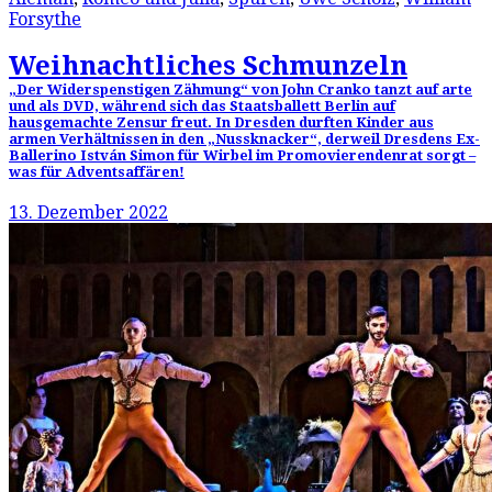
Forsythe
Weihnachtliches Schmunzeln
„Der Widerspenstigen Zähmung“ von John Cranko tanzt auf arte
und als DVD, während sich das Staatsballett Berlin auf
hausgemachte Zensur freut. In Dresden durften Kinder aus
armen Verhältnissen in den „Nussknacker“, derweil Dresdens Ex-
Ballerino István Simon für Wirbel im Promovierendenrat sorgt –
was für Adventsaffären!
13. Dezember 2022