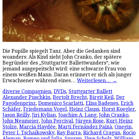
Die Pupille spiegelt Tanz. Aber die Gedanken sind
woanders: Als Kind sieht John Cranko, der spätere
Begründer des „Stuttgarter Ballettwunders“, wie
jemand ausgepeitscht wird: eine schwarze Frau von
einem weißen Mann. Daran erinnert er sich als junger
Erwachsener während eines…
Weiterlesen…
→
diverse Compagnien
,
DVDs
,
Stuttgarter Ballett
Alexander Puschkin
,
Bertolt Brecht
,
Birgit Keil
,
Der
Pagodenprinz
,
Domenico Scarlatti
,
Elisa Badenes
,
Erich
Schäfer
,
Friedemann Vogel
,
Heinz Clauss
,
Horst Koegler
,
Jason Reilly
,
Jiri Kylian
,
Joachim A. Lang
,
John Cranko
,
John Neumeier
,
John Percival
,
Jürgen Rose
,
Kurt-Heinz
Stolze
,
Marcia Haydée
,
Martí Fernández Paixà
,
Onegin
,
Peter I. Tschaikowsky
,
Ray Barra
,
Richard Cragun
,
Rocio
Aleman
,
Romeo und Julia
,
Spuren
,
Uwe Scholz
,
William