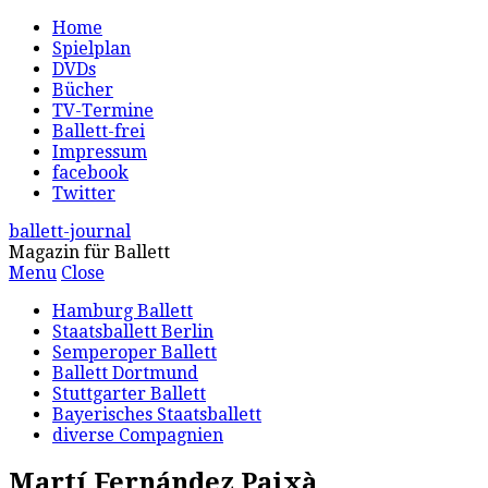
Home
Spielplan
DVDs
Bücher
TV-Termine
Ballett-frei
Impressum
facebook
Twitter
ballett-journal
Magazin für Ballett
Menu
Close
Hamburg Ballett
Staatsballett Berlin
Semperoper Ballett
Ballett Dortmund
Stuttgarter Ballett
Bayerisches Staatsballett
diverse Compagnien
Martí Fernández Paixà