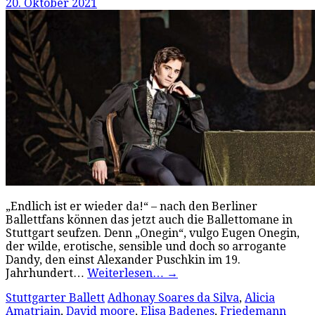
20. Oktober 2021
„Endlich ist er wieder da!“ – nach den Berliner
Ballettfans können das jetzt auch die Ballettomane in
Stuttgart seufzen. Denn „Onegin“, vulgo Eugen Onegin,
der wilde, erotische, sensible und doch so arrogante
Dandy, den einst Alexander Puschkin im 19.
Jahrhundert…
Weiterlesen…
→
Stuttgarter Ballett
Adhonay Soares da Silva
,
Alicia
Amatriain
,
David moore
,
Elisa Badenes
,
Friedemann