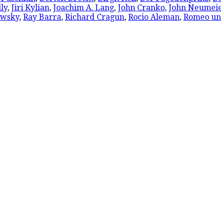
lly
,
Jiri Kylian
,
Joachim A. Lang
,
John Cranko
,
John Neumei
owsky
,
Ray Barra
,
Richard Cragun
,
Rocio Aleman
,
Romeo und