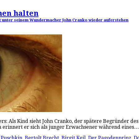
men halten
lett unter seinem Wundermacher John Cranko wieder auferstehen
rs: Als Kind sieht John Cranko, der spätere Begründer des
 erinnert er sich als junger Erwachsener während eines
 Puschkin
,
Bertolt Brecht
,
Birgit Keil
,
Der Pagodenprinz
,
Do