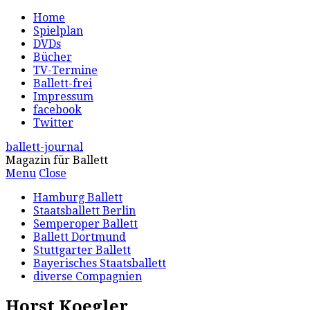
Home
Spielplan
DVDs
Bücher
TV-Termine
Ballett-frei
Impressum
facebook
Twitter
ballett-journal
Magazin für Ballett
Menu
Close
Hamburg Ballett
Staatsballett Berlin
Semperoper Ballett
Ballett Dortmund
Stuttgarter Ballett
Bayerisches Staatsballett
diverse Compagnien
Horst Koegler