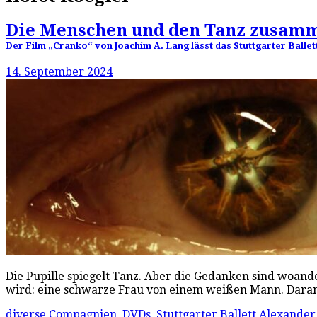
Die Menschen und den Tanz zusam
Der Film „Cranko“ von Joachim A. Lang lässt das Stuttgarter Bal
14. September 2024
Die Pupille spiegelt Tanz. Aber die Gedanken sind woande
wird: eine schwarze Frau von einem weißen Mann. Daran
diverse Compagnien
,
DVDs
,
Stuttgarter Ballett
Alexander