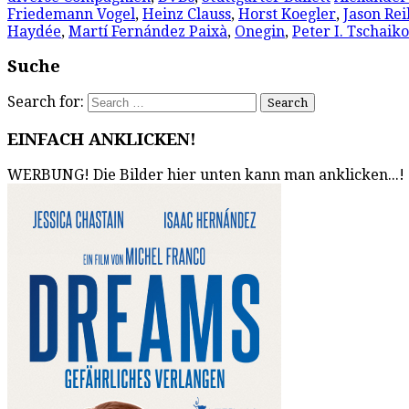
Friedemann Vogel
,
Heinz Clauss
,
Horst Koegler
,
Jason Rei
Haydée
,
Martí Fernández Paixà
,
Onegin
,
Peter I. Tschaik
Suche
Search for:
EINFACH ANKLICKEN!
WERBUNG! Die Bilder hier unten kann man anklicken...!