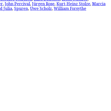
er
,
John Percival
,
Jürgen Rose
,
Kurt-Heinz Stolze
,
Marcia
 Julia
,
Spuren
,
Uwe Scholz
,
William Forsythe